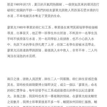
那是1985年的7月，夏日的天氣悶熱難耐，一個突如其來的壞消息打
破樹仁校園的平靜——我們的校友廖業允因救人而跌落石壁水塘的引
水道，不幸地被洪水奪走了寶貴的生命。
廖業允1983年畢業於樹仁社工系，畢業後在東灣莫羅瑞華學校做輔
導員，出事當天，他正帶一班學生外出郊遊，不料其中一名學生洗
手時不慎滑落引水道，另一名同學欲上前拯救，也不小心跌入水
中。先跌下水的學生掙扎爬了上岸，但第二名學生卻被水流帶走。
廖業允沿路連跑帶跳跟隨，最後跳入水中救人，非常不幸，二人均
淹沒在湍急的水流裡。
兩日之後，拯救人員證實，師生二人一同罹難。樹仁師生皆感悲傷
莫名。當時校長鍾期榮博士隨即決定，成立一個以「廖業允」命名
的樹仁獎學金，每年頒發予社工系成績最傑出的學生以紀念廖業
允。哀傷之餘，我當時也有另一番複雜的情緒。在廖業允校友離世
之前數月，我博士班畢業後差不多一年，離開加州回樹仁服務。離