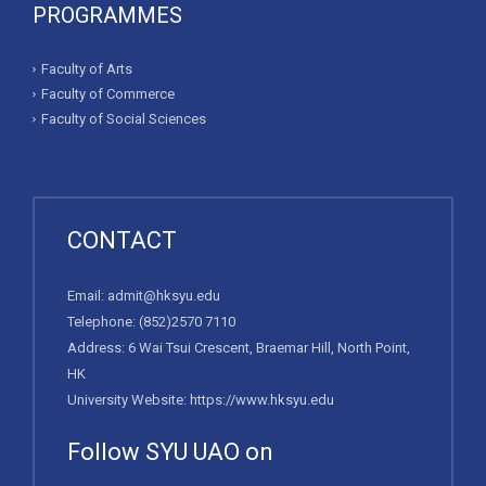
PROGRAMMES
Faculty of Arts
Faculty of Commerce
Faculty of Social Sciences
CONTACT
Email:
admit@hksyu.edu
Telephone:
(852)2570 7110
Address: 6 Wai Tsui Crescent, Braemar Hill, North Point,
HK
University Website:
https://www.hksyu.edu
Follow SYU UAO on