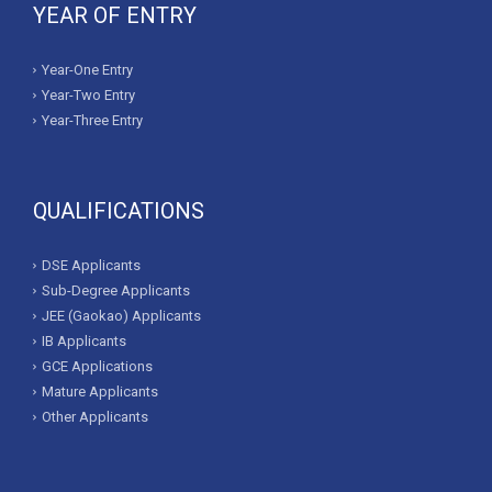
YEAR OF ENTRY
Year-One Entry
Year-Two Entry
Year-Three Entry
QUALIFICATIONS
DSE Applicants
Sub-Degree Applicants
JEE (Gaokao) Applicants
IB Applicants
GCE Applications
Mature Applicants
Other Applicants