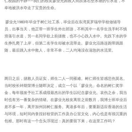
仁校园的平静——我们的校友廖业允因救人而跌落石壁水塘的引水道，不
幸地被洪水夺走了宝贵的生命。
廖业允1983年毕业于树仁社工系，毕业后在东湾莫罗瑞华学校做辅导
员，出事当天，他正带一班学生外出郊游，不料其中一名学生洗手时不慎
滑落引水道，另一名同学欲上前拯救，也不小心跌入水中。先跌下水的学
生挣扎爬了上岸，但第二名学生却被水流带走。廖业允沿路连跑带跳跟
随，最后跳入水中救人，非常不幸，二人均淹没在湍急的水流里。
两日之后，拯救人员证实，师生二人一同罹难。树仁师生皆感悲伤莫名。
当时校长钟期荣博士随即决定，成立一个以「廖业允」命名的树仁奖学
金，每年颁发予社工系成绩最杰出的学生以纪念廖业允。哀伤之余，我当
时也有另一番复杂的情绪。在廖业允校友离世之前数月，我博士班毕业后
差不多一年，离开加州回树仁服务。离港多年后，要重新适应香港的生活
与环境，短时间内拿捏好校管的工作及办公室文化，内心也是有很沉重的
包袱。那时有这一个念头浮现过：真的要留下来，在这里工作吗？