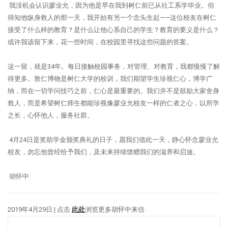
我没机会认识廖业允，因为他是早在我到树仁前已从社工系学毕业。但
得知他纵身救人的那一天，我开始有另一个念头生起——这位校友在树仁
接受了什么样的教育？是什么让他心系自己的学生？教育的要义是什么？
或许我该留下来，花一些时间，在校园里寻找这些问题的答案。
这一留，就是34年。每日接触校园事务，对管理、对教育，我都慢慢了解
得更多。敦仁博物是树仁大学的校训，我们期望学生珍视仁心，博学广
纳，而在一切学问技巧之前，仁心是最重要的。我们并不是鼓励大家舍身
救人，而是希望树仁师生都能珍视像廖业允校友一样的仁者之心，以所学
之长，心怀他人，服务社群。
4月24日是奖助学金颁奖典礼的日子，愿我们借此一天，静心怀念廖业允
校友，勿忘他曾经给予我们，及未来持续馈赠我们的滋养和启迪。
胡怀中
2019年4月29日 | 点击
此处
浏览更多胡怀中来信