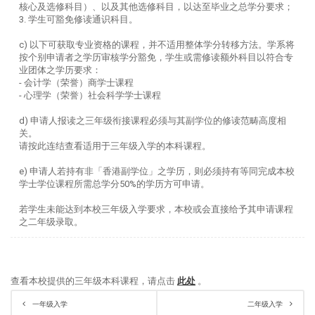
核心及选修科目）、以及其他选修科目，以达至毕业之总学分要求；
3. 学生可豁免修读通识科目。
c) 以下可获取专业资格的课程，并不适用整体学分转移方法。学系将
按个别申请者之学历审核学分豁免，学生或需修读额外科目以符合专
业团体之学历要求：
- 会计学（荣誉）商学士课程
- 心理学（荣誉）社会科学学士课程
d) 申请人报读之三年级衔接课程必须与其副学位的修读范畴高度相
关。
请按
此连结
查看适用于三年级入学的本科课程。
e) 申请人若持有非「香港副学位」之学历，则必须持有等同完成本校
学士学位课程所需总学分50%的学历方可申请。
若学生未能达到本校三年级入学要求，本校或会直接给予其申请课程
之二年级录取。
查看本校提供的三年级本科课程，请点击
此处
。
一年级入学
二年级入学