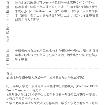
香
持有本地获政府认可之专上学院副学士或高级文凭文凭学位。
港
修读最后一年学生及毕业生均可申请，并须于毕业时考获累计
副
平均积点（cumulative GPA）达2.5或以上（报读「应用数据科
学
学（荣誉）理学士」课程须达3.0或以上）。此外，个别申请者
士
或需参与入学面试。
／
高
级
文
凭
其
申请者若持有其他相关本地/海外学历或专业资格，请先向香港
他
学术及职业资历评审局进行学历评估。招生事务处将个别审核
学
每个申请。
历
备注
a) 非本地学历申请人及成年学生或需要参加大学笔试/面试
b) 三年级入学之一般课程均采用整体学分转移机制（Common Block
Credit Transfer），框架如下：
1.三年级入学CBCT相等于仁大四年制课程一年级及二年级学分要求，
为课程所需总学分之50%；
2. 学生必须在毕业前完成语文必修科目、学系要求之所有科目（包括