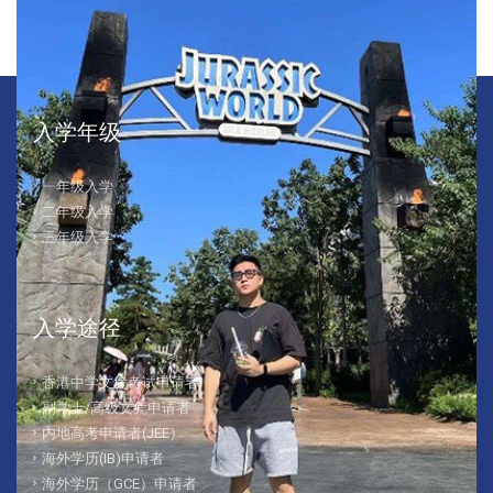
入学年级
一年级入学
二年级入学
三年级入学
入学途径
香港中学文凭考试申请者
副学士/高级文凭申请者
内地高考申请者(JEE）
海外学历(IB)申请者
海外学历（GCE）申请者