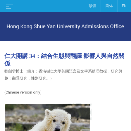
繁體
简体
EN
仁大開講 34：結合生態與翻譯 影響人與自然關
係
劉劍雯博士（簡介：香港樹仁大學英國語言及文學系助理教授，研究興
趣：翻譯研究，性別研究。）
(Chinese version only)