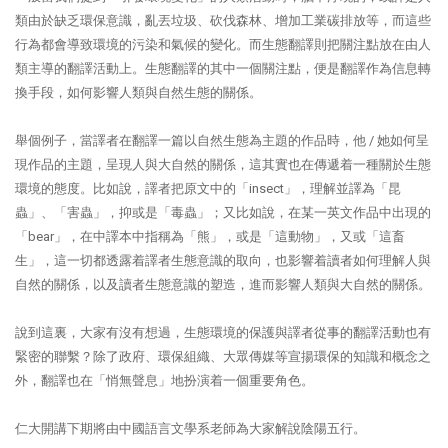
類由於缺乏環保意識，亂丟垃圾、砍伐森林、增加工業碳排放等，而這些
行為都會導致環境的污染和氣候的變化。而生態翻譯則把關注點放在由人
類主導的翻譯活動上。生態翻譯的其中一個關注點，便是翻譯作為信息轉
換手段，如何影響人類與自然生態的關係。
舉個例子，當譯者在翻譯一篇以自然生態為主題的作品時，他 / 她如何呈
現作品的主題，呈現人與大自然的關係，這其實也在傳遞着一種關於生態
環境的態度。比如說，譯者把原文中的「insect」，理解並譯為「昆
蟲」、「害蟲」，抑或是「毒蟲」；又比如說，在某一英文作品中出現的
「bear」，在中譯本中指稱為「熊」，或是「這動物」，又或「這畜
生」，這一切都透露着譯者生態意識的取向，也影響着讀者如何理解人與
自然的關係，以及讀者生態意識的塑造，進而影響人類與大自然的關係。
說到這裏，大家有沒有想過，生態環境的保護與譯者從事的翻譯活動也有
緊密的聯繫？除了政府、環保組織、大眾傳媒等宣揚環保的知識和概念之
外，翻譯也在「悄無聲息」地扮演着一個重要角色。
仁大開講下期將由中國語言文學系老師為大家解說陰陽五行。