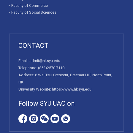
Faculty of Commerce
Faculty of Social Sciences
CONTACT
Email:
admit@hksyu.edu
Telephone:
(852)2570 7110
Address: 6 Wai Tsui Crescent, Braemar Hill, North Point,
HK
University Website:
https://www.hksyu.edu
Follow SYU UAO on