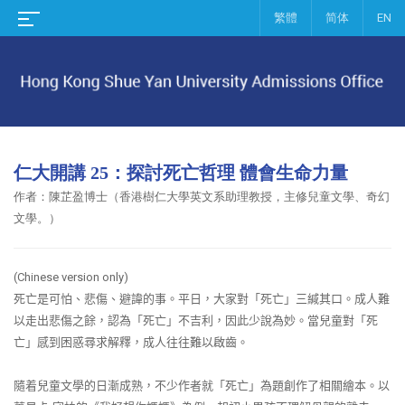
繁體
简体
EN
仁大開講 25：探討死亡哲理 體會生命力量
作者：
陳芷盈博士（香港樹仁大學英文系助理教授，主修兒童文學、奇幻
文學。）
(Chinese version only)
死亡是可怕、悲傷、避諱的事。平日，大家對「死亡」三緘其口。成人難
以走出悲傷之餘，認為「死亡」不吉利，因此少說為妙。當兒童對「死
亡」感到困惑尋求解釋，成人往往難以啟齒。
隨着兒童文學的日漸成熟，不少作者就「死亡」為題創作了相關繪本。以