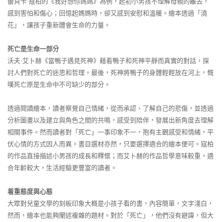
蕾貝卡·寇柏的《我好想你媽媽》為例，起初小男孩不理解母親的離去，
感到害怕和傷心；回憶起媽媽時，卻又感到安慰和溫暖。繪本透過「澆
花」，讓孩子重新體會生命的力量。
死亡是生命一部分
沃夫·艾卜赫《當鴨子遇見死神》藉着鴨子和死神平靜而真實的對話，探
討人們對死亡的迷思和哲理。最後，死神將鴨子的身體輕輕放在河上，慨
嘆死亡原是生命中不可缺少的部分。
透過閱讀繪本，讀者察覺自己情緒，從而承認、了解自己的悲傷，並透過
分析圖畫以及建立與角色之間的共鳴，感受到陪伴，發展出新角度去理解
相關事件。然而讀者對「死亡」一事印象不一，抱有主觀感受和情緒，平
伏心情的方式因人而異。書目選材亦然，只要選擇適合的繪本便可。寇柏
的作品直接描述小男孩的成長和釋懷；而艾卜赫的作品哲學意味較重，適
合年齡較大，生活經驗更豐富的讀者。
着重態度與心態
大眾對兒童文學的刻板印象大概是小孩子看的書，內容簡單，文字淺白，
然而，繪本也能夠闡述複雜的題材。對於「死亡」，他們沒有避諱，但大