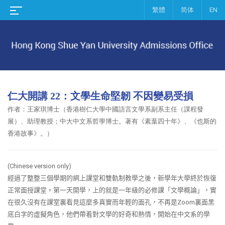
繁體
简体
EN
仁大開講 22：文學生命堅韌 不因變易受損
作者：
王家琪博士（香港樹仁大學中國語言文學系副系主任（課程發
展）、助理教授；中大中文系哲學博士。著有《素葉四十年》、《也斯的
香港故事》。）
(Chinese version only)
經過了整整三個學期的網上課堂和雙軌制教學之後，新學年大學終於恢復
正常面授課堂。第一天開學，上的就是一年級的必修課「文學概論」，實
在很久沒有在課室裏看見這麼多真實而年輕的面孔，不再是
Zoom
裏面黑
底白字的虛擬角色，他們帶着對文學的好奇和熱情，開始在中文系的學