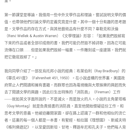
業。
第一節課堂是導論，我借用一些中外文學作品和理論，嘗試說明文學的價
值，也帶領他們討論文學的定義究竟是什麼。其中一個十分有趣的思考題
是，文學作品的存在方式，與其他藝術品有什麼不同？韋勒克和沃倫
（
Ren
é
Wellek & Austin Warren
）《文學理論》形容：「如果我們毀掉寫
下來的作品或者全部印成冊的書，我們可能仍然毀不掉詩歌，因為它可能
流傳在口頭……但是如果我們毀掉一幅畫、一件雕刻或一座建築，我們就
把它徹底毀掉了。」
我向同學介紹了一部反烏托邦小說的經典：布萊伯利（
Ray Bradbury
）的
《華氏
451
度》（
Fahrenheit 451, 1953
）。在小說虛構的世界裏，美國政
府禁止人們閱讀和擁有書籍，而群眾也因為電視機與大眾娛樂的興起而失
去了閱讀文學的興趣。因此衍生出特殊的「消防員」（
Fireman
）工作
——就如英文字面所說的，不是滅火，而是放火的人。小說的主角蒙塔格
（
Guy Montag
）就是負責燒書的消防員，直至他開始懷疑這份工作，和
思考文學的意義。他被迫離開家園，卻在路上認識了一群和他相似的流亡
者，這裏的每一個人都是一本書，有聖經、柏拉圖《理想國》、斯威夫特
《格列佛遊記》，以至愛因斯坦、甘地、釋迦牟尼和孔夫子。他們每人背