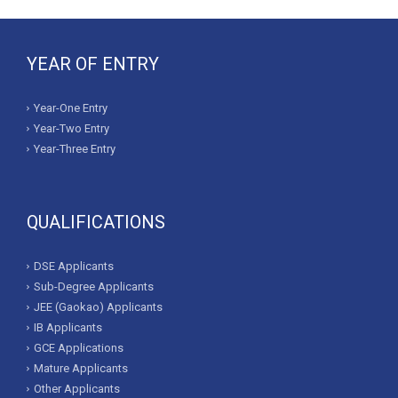
YEAR OF ENTRY
Year-One Entry
Year-Two Entry
Year-Three Entry
QUALIFICATIONS
DSE Applicants
Sub-Degree Applicants
JEE (Gaokao) Applicants
IB Applicants
GCE Applications
Mature Applicants
Other Applicants