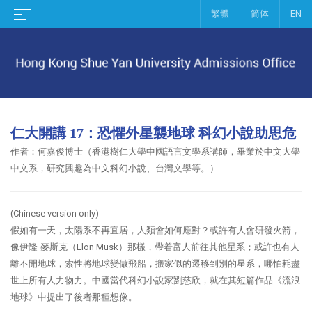
繁體
简体
EN
仁大開講 17：恐懼外星襲地球 科幻小說助思危
作者：何嘉俊
博士（
香港樹仁大學中國語言文學系講師，畢業於中文大學
中文系，研究興趣為中文科幻小說、台灣文學等。
）
(Chinese version only
)
假如有一天，太陽系不再宜居，人類會如何應對？或許有人會研發火箭，
像伊隆·麥斯克（
Elon Musk
）那樣，帶着富人前往其他星系；或許也有人
離不開地球，索性將地球變做飛船，搬家似的遷移到別的星系，哪怕耗盡
世上所有人力物力。中國當代科幻小說家劉慈欣，就在其短篇作品《流浪
地球》中提出了後者那種想像。