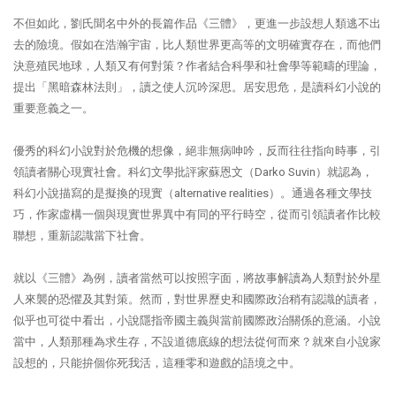
不但如此，劉氏聞名中外的長篇作品《三體》，更進一步設想人類逃不出
去的險境。假如在浩瀚宇宙，比人類世界更高等的文明確實存在，而他們
決意殖民地球，人類又有何對策？作者結合科學和社會學等範疇的理論，
提出「黑暗森林法則」，讀之使人沉吟深思。居安思危，是讀科幻小說的
重要意義之一。
優秀的科幻小說對於危機的想像，絕非無病呻吟，反而往往指向時事，引
領讀者關心現實社會。科幻文學批評家蘇恩文（
Darko Suvin
）就認為，
科幻小說描寫的是擬換的現實（
alternative realities
）。通過各種文學技
巧，作家虛構一個與現實世界異中有同的平行時空，從而引領讀者作比較
聯想，重新認識當下社會。
就以《三體》為例，讀者當然可以按照字面，將故事解讀為人類對於外星
人來襲的恐懼及其對策。然而，對世界歷史和國際政治稍有認識的讀者，
似乎也可從中看出，小說隱指帝國主義與當前國際政治關係的意涵。小說
當中，人類那種為求生存，不設道德底線的想法從何而來？就來自小說家
設想的，只能拚個你死我活，這種零和遊戲的語境之中。