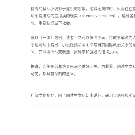
优秀的科幻小说对于危机的想象，绝非无病呻吟，反而往往
幻小说描写的是拟换的现实（
alternative realities
）。通过各
想，重新认识当下社会。
就以《三体》为例，读者当然可以按照字面，将故事解读为
乎也可从中看出，小说隐指帝国主义与当前国际政治关系的
的，只能拚个你死我活，这种零和游戏的语境之中。
据说，连美国前总统奥巴马也爱好此书。由此看，阅读中文
动向，都具有深刻的意义。
广阔文化视野，除了阅读中文科幻小说外，研习汉语经典英