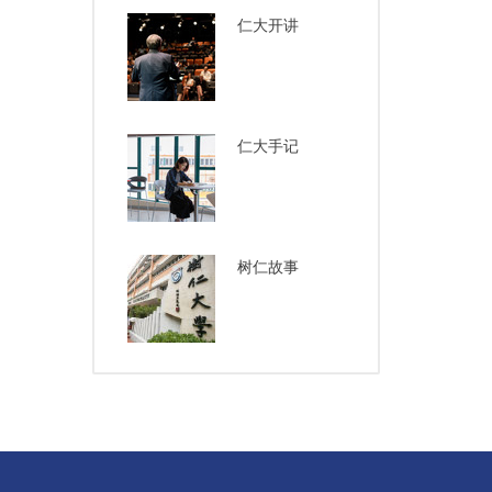
仁大开讲
仁大手记
树仁故事