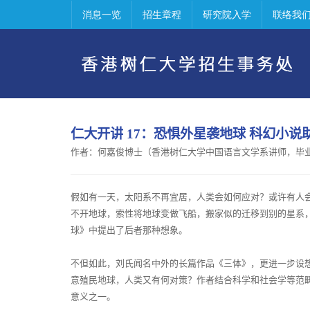
消息一览
招生章程
研究院入学
联络我
仁大开讲
17
：
恐惧外星袭地球
科幻小说
作者：何嘉俊博士（香港树仁大学中国语言文学系讲师，毕
假如有一天，太阳系不再宜居，人类会如何应对？或许有人会
不开地球，索性将地球变做飞船，搬家似的迁移到别的星系
球》中提出了后者那种想象。
不但如此，刘氏闻名中外的长篇作品《三体》，更进一步设
意殖民地球，人类又有何对策？作者结合科学和社会学等范
意义之一。