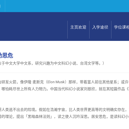
们
主页欢迎
入学途径
学位课
助思
危
业于中文大学中文系，研究兴趣为中文科幻小说、台湾文学等。）
研发火箭，像伊隆·麦斯克（
Elon Musk
）那样，带着富人前往其他星系；或许
，哪怕耗尽世上所有人力物力。中国当代科幻小说家刘慈欣，就在其短篇作品《
想人类逃不出去的险境。假如在浩瀚宇宙，比人类世界更高等的文明确实存在，
畴的理论，提出「黑暗森林法则」，读之使人沉吟深思。居安思危，是读科幻小