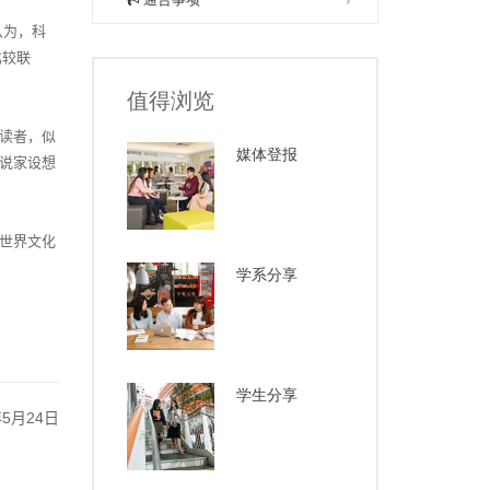
认为，科
比较联
值得浏览
读者，似
媒体登报
说家设想
世界文化
学系分享
学生分享
5
24
年
月
日