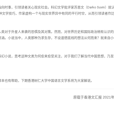
指向时事，引领读者关心现实社会。科幻文学批评家苏恩文（
Darko Suvin
）就
种文学技巧，作家虚构一个与现实世界异中有同的平行时空，从而引领读者作
人类对于外星人来袭的恐惧及其对策。然而，对世界历史和国际政治稍有认识的
意涵。小说当中，人类那种为求生存，不设道德底线的想法从何而来？就来自小
科幻小说，思考这种文类为何愈来愈受关注，对于我们了解当代中国思想，乃至
译本也有帮助，下期香港树仁大学中国语言文学系将为大家解说。
2021
原载于香港文汇报