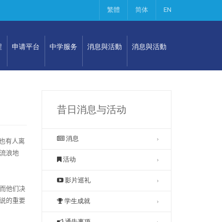
繁體
简体
EN
程
申请平台
中学服务
消息與活動
消息與活動
昔日消息与活动
消息
也有人离
流浪地
活动
影片巡礼
而他们决
说的重要
学生成就
通告事项