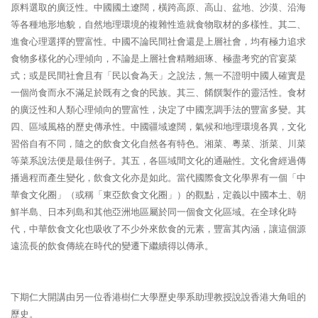
原料選取的廣泛性。中國國土遼闊，橫跨高原、高山、盆地、沙漠、沿海
等各種地形地貌，自然地理環境的複雜性造就食物取材的多樣性。其二、
進食心理選擇的豐富性。中國不論民間社會還是上層社會，均有極力追求
食物多樣化的心理傾向，不論是上層社會精雕細琢、極盡考究的官宴菜
式；或是民間社會且有「民以食為天」之說法，無一不證明中國人確實是
一個尚食而永不滿足於既有之食的民族。其三、餚饌製作的靈活性。食材
的廣泛性和人類心理傾向的豐富性，決定了中國烹調手法的豐富多變。其
四、區域風格的歷史傳承性。中國疆域遼闊，氣候和地理環境各異，文化
習俗自有不同，隨之的飲食文化自然各有特色。湘菜、粵菜、浙菜、川菜
等菜系說法便是最佳例子。其五，各區域間文化的通融性。文化會經過傳
播過程而產生變化，飲食文化亦是如此。當代國際食文化學界有一個「中
華食文化圈」（或稱「東亞飲食文化圈」）的觀點，定義以中國本土、朝
鮮半島、日本列島和其他亞洲地區屬於同一個食文化區域。在全球化時
代，中華飲食文化也吸收了不少外來飲食的元素，豐富其內涵，讓這個源
遠流長的飲食傳統在時代的變遷下繼續得以傳承。
下期仁大開講由另一位香港樹仁大學歷史學系助理教授說說香港大角咀的
歷史。