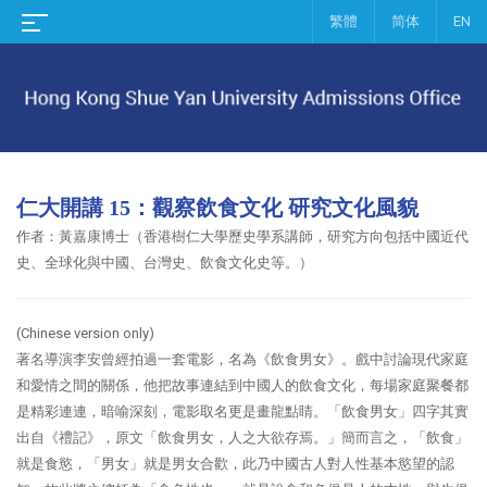
繁體
简体
EN
仁大開講 15：觀察飲食文化 研究文化風貌
作者：黃嘉康
博士（
香港樹仁大學歷史學系講師，研究方向包括中國近代
史、全球化與中國、台灣史、飲食文化史等。
）
(Chinese version only)
著名導演李安曾經拍過一套電影，名為《飲食男女》。戲中討論現代家庭
和愛情之間的關係，他把故事連結到中國人的飲食文化，每場家庭聚餐都
是精彩連連，暗喻深刻，電影取名更是畫龍點睛。「飲食男女」四字其實
出自《禮記》，原文「飲食男女，人之大欲存焉。」簡而言之，「飲食」
就是食慾，「男女」就是男女合歡，此乃中國古人對人性基本慾望的認