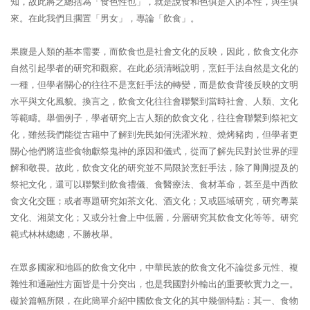
知，故此將之總括為「食色性也」，就是說食和色俱是人的本性，與生俱
來。在此我們且擱置「男女」，專論「飲食」。
果腹是人類的基本需要，而飲食也是社會文化的反映，因此，飲食文化亦
自然引起學者的研究和觀察。在此必須清晰說明，烹飪手法自然是文化的
一種，但學者關心的往往不是烹飪手法的轉變，而是飲食背後反映的文明
水平與文化風貌。換言之，飲食文化往往會聯繫到當時社會、人類、文化
等範疇。舉個例子，學者研究上古人類的飲食文化，往往會聯繫到祭祀文
化，雖然我們能從古籍中了解到先民如何洗濯米粒、燒烤豬肉，但學者更
關心他們將這些食物獻祭鬼神的原因和儀式，從而了解先民對於世界的理
解和敬畏。故此，飲食文化的研究並不局限於烹飪手法，除了剛剛提及的
祭祀文化，還可以聯繫到飲食禮儀、食醫療法、食材革命，甚至是中西飲
食文化交匯；或者專題研究如茶文化、酒文化；又或區域研究，研究粵菜
文化、湘菜文化；又或分社會上中低層，分層研究其飲食文化等等。研究
範式林林總總，不勝枚舉。
在眾多國家和地區的飲食文化中，中華民族的飲食文化不論從多元性、複
雜性和通融性方面皆是十分突出，也是我國對外輸出的重要軟實力之一。
礙於篇幅所限，在此簡單介紹中國飲食文化的其中幾個特點：其一、食物