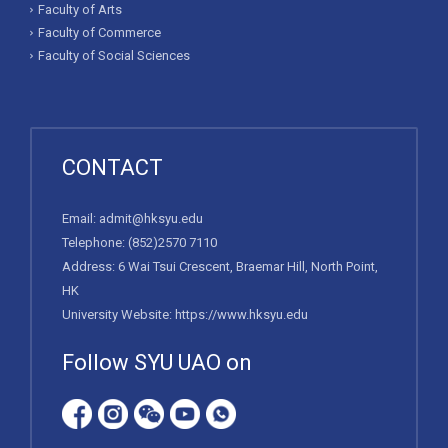
Faculty of Arts
Faculty of Commerce
Faculty of Social Sciences
CONTACT
Email:
admit@hksyu.edu
Telephone:
(852)2570 7110
Address: 6 Wai Tsui Crescent, Braemar Hill, North Point,
HK
University Website:
https://www.hksyu.edu
Follow SYU UAO on