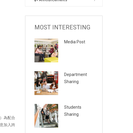
MOST INTERESTING
Media Post
Department
Sharing
Students
Sharing
）為配合
意加入跨