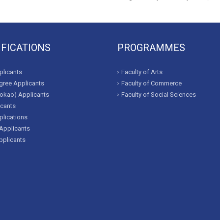
IFICATIONS
PROGRAMMES
licants
Faculty of Arts
ree Applicants
Faculty of Commerce
okao) Applicants
Faculty of Social Sciences
icants
lications
Applicants
pplicants