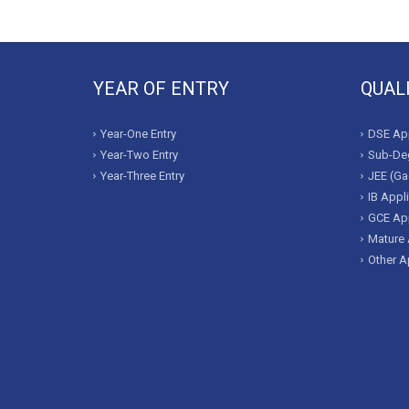
YEAR OF ENTRY
QUAL
Year-One Entry
DSE App
Year-Two Entry
Sub-Deg
Year-Three Entry
JEE (Ga
IB Appl
GCE App
Mature 
Other A