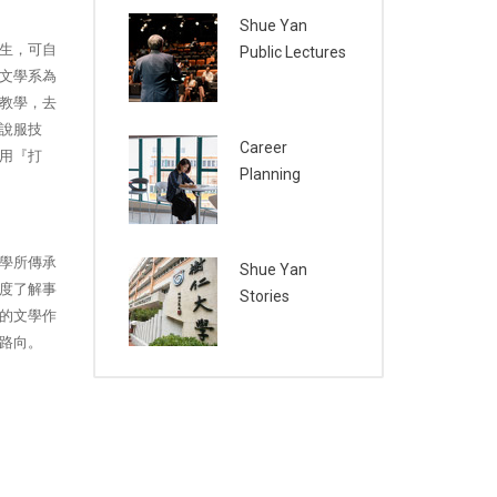
Shue Yan
生，可自
Public Lectures
文學系為
教學，去
說服技
Career
用『打
Planning
學所傳承
Shue Yan
度了解事
Stories
的文學作
路向。