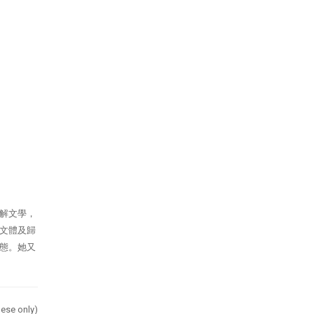
解文學，
文體及歸
態。她又
ese only)