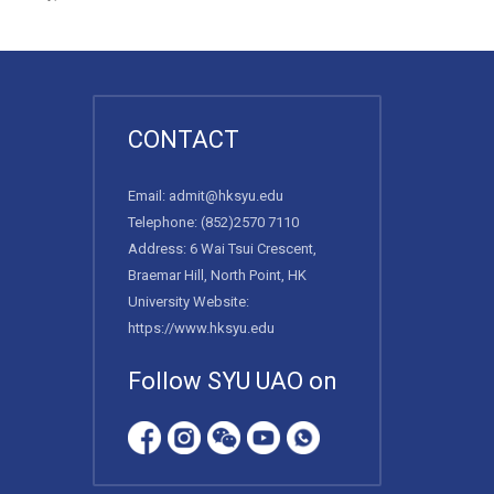
CONTACT
Email:
admit@hksyu.edu
Telephone:
(852)2570 7110
Address: 6 Wai Tsui Crescent,
Braemar Hill, North Point, HK
University Website:
https://www.hksyu.edu
Follow SYU UAO on