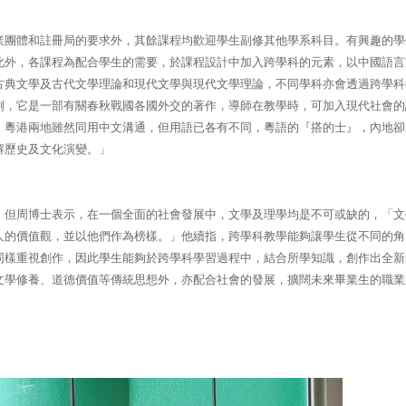
業團體和註冊局的要求外，其餘課程均歡迎學生副修其他學系科目。有興趣的學
此外，各課程為配合學生的需要，於課程設計中加入跨學科的元素，以中國語言
古典文學及古代文學理論和現代文學與現代文學理論，不同學科亦會透過跨學科
例，它是一部有關春秋戰國各國外交的著作，導師在教學時，可加入現代社會的
，粵港兩地雖然同用中文溝通，但用語已各有不同，粵語的『搭的士』，內地卻
解歷史及文化演變。」
，但周博士表示，在一個全面的社會發展中，文學及理學均是不可或缺的，「文
人的價值觀，並以他們作為榜樣。」他續指，跨學科教學能夠讓學生從不同的角
同樣重視創作，因此學生能夠於跨學科學習過程中，結合所學知識，創作出全新
文學修養、道德價值等傳統思想外，亦配合社會的發展，擴闊未來畢業生的職業