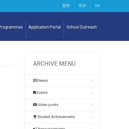
繁體
简体
EN
 Programmes
Application Portal
School Outreach
ARCHIVE MENU
News
Events
Video posts
Student Achievements
Announcements