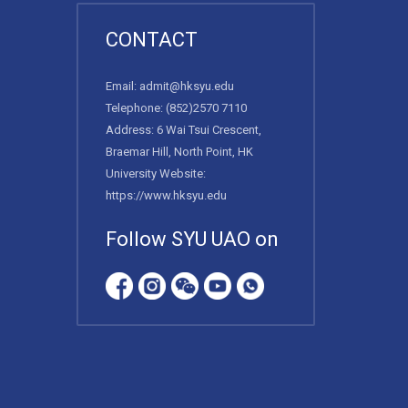
CONTACT
Email:
admit@hksyu.edu
Telephone:
(852)2570 7110
Address: 6 Wai Tsui Crescent,
Braemar Hill, North Point, HK
University Website:
https://www.hksyu.edu
Follow SYU UAO on