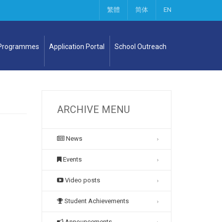
繁體
简体
EN
 Programmes
Application Portal
School Outreach
ARCHIVE MENU
News
Events
Video posts
Student Achievements
Announcements