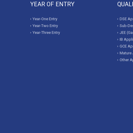
YEAR OF ENTRY
QUAL
Year-One Entry
DSE App
Year-Two Entry
Sub-Deg
Year-Three Entry
JEE (Ga
IB Appl
GCE App
Mature 
Other A