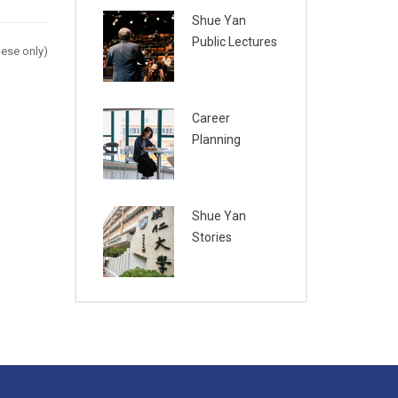
Shue Yan
Public Lectures
ese only)
Career
Planning
Shue Yan
Stories