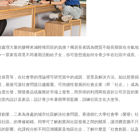
何處理大量的膠樽來減輕堆田區的負擔？獨居長者因為體質不能長期留在冷氣地
令一眾家長尋覓不同暑期活動給子女，你可曾想過如何令青少年在社區中成長、
及保育等，在社會學的理論裡可研究當中的成因、背景及解決方法。如以慈善捐
題，最後可讓社會問題日趨嚴重。可持續性發展的社會企業（即「社企」）成為
角度出發，開發產品或服務於市場上發售，而所得的利潤再投資於公司宗旨的業
的室內設計及家品；設計青少年暑期學習藍圖，訓練社區文化大使等。
嘗創業，二來為身處的城市社區解決社會問題。香港樹仁大學社會學（榮譽）社
與社區」的專修範疇。同學可了解創業與社區發展之間的關系，讓消費意圖不只
面的影響。此課程分析不同亞洲國家及地區社企，了解什麼是「社會創新」以及