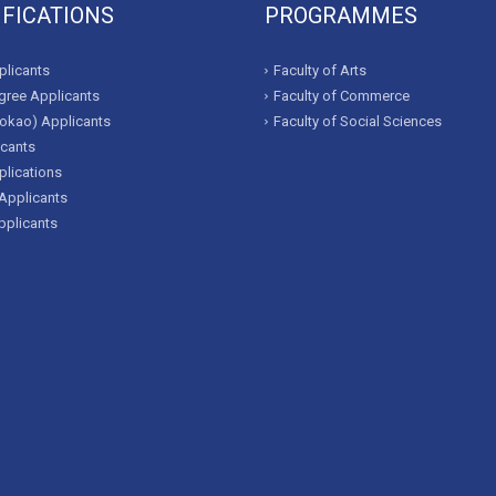
IFICATIONS
PROGRAMMES
licants
Faculty of Arts
ree Applicants
Faculty of Commerce
okao) Applicants
Faculty of Social Sciences
icants
lications
Applicants
pplicants