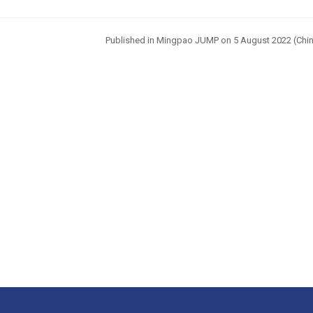
Published in Mingpao JUMP on 5 August
2022 (Chin