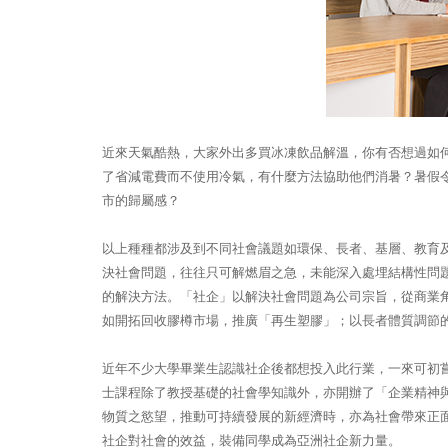
近來天氣酷熱，大家外出多買冰凍飲品解溫，你有否想過如
了省減電費而不使用冷氣，有什麼方法協助他們消暑？暑假
市的歸屬感？
以上種種都涉及到不同社會議題如環保、長者、基層、教育
決社會問題，往往只可解燃眉之急，未能深入處埋結構性問
的解決方法。「社企」以解決社會問題為公司宗旨，從商業
如開拓回收膠樽市場，推廣「再生塑膠」；以長者體質調節
近年不少大學畢業生認識社企後都想投入此行業，一來可初
士課程除了教授基礎的社會學知識外，亦開辦了「企業精神
物質之慾望，推動可持續發展的新經濟時，亦為社會帶來正
社企對社會的效益，裝備同學成為亞洲社企新力量。