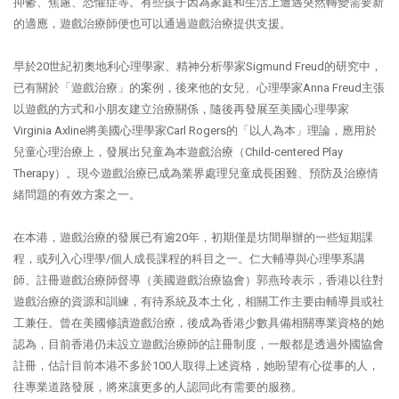
抑鬱、焦慮、恐懼症等。有些孩子因為家庭和生活上遭遇突然轉變需要新
的適應，遊戲治療師便也可以通過遊戲治療提供支援。
早於20世紀初奧地利心理學家、精神分析學家Sigmund Freud的研究中，
已有關於「遊戲治療」的案例，後來他的女兒、心理學家Anna Freud主張
以遊戲的方式和小朋友建立治療關係，隨後再發展至美國心理學家
Virginia Axline將美國心理學家Carl Rogers的「以人為本」理論，應用於
兒童心理治療上，發展出兒童為本遊戲治療（Child-centered Play
Therapy）。現今遊戲治療已成為業界處理兒童成長困難、預防及治療情
緒問題的有效方案之一。
在本港，遊戲治療的發展已有逾20年，初期僅是坊間舉辦的一些短期課
程，或列入心理學/個人成長課程的科目之一。仁大輔導與心理學系講
師、註冊遊戲治療師督導（美國遊戲治療協會）郭燕玲表示，香港以往對
遊戲治療的資源和訓練，有待系統及本土化，相關工作主要由輔導員或社
工兼任。曾在美國修讀遊戲治療，後成為香港少數具備相關專業資格的她
認為，目前香港仍未設立遊戲治療師的註冊制度，一般都是透過外國協會
註冊，估計目前本港不多於100人取得上述資格，她盼望有心從事的人，
往專業道路發展，將來讓更多的人認同此有需要的服務。