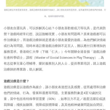
遊戲治療近年愈受家長留意，遊戲治療師透過遊戲作為媒介，讓小朋友表達所思所想，從而處理和治療他們的情緒、行
為、發展和適應等問題。
小朋友自選玩具，可以拆解其心結？小朋友喜歡槍或刀等玩具，是代表防
禦？遊戲時經常幻想、說話脫離現實，小朋友有問題嗎？原來遊戲都可以
作治療媒介，而遊戲治療師就是透過小朋友最愛的遊戲，為他們解決情緒
或行為等問題。現時本港註冊遊戲治療師不足百人，難以應付日漸增加的
服務需求。香港樹仁大學（下稱「仁大」）今年開辦全港首個「遊戲治療
社會科學碩士」課程（Master of Social Sciences in Play Therapy），為
有志從事兒童心理輔導、樂於服務別人的人士，提供專業培訓，踏上遊戲
治療師的專業路，助人解困。
遊戲治療是什麼？
遊戲治療是以遊戲作為媒介，讓小朋友表達想法及感覺，從而處理和治療
他們的情緒、行為、發展和適應等問題。主要服務對象是4至12歲的兒
童，當中包括有特殊學習需要（SEN），如專注力不足／過度活躍症或讀
寫障礙；殘疾如聽障、視障或肢體障礙，及其他精神健康問題如自閉症、