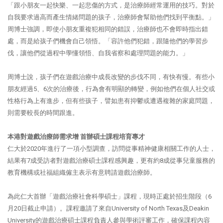
「跟小朋友一起快樂、一起悲傷的方式，是治療師經常運用的技巧。對於
自我要求過高而產生情緒問題的孩子，治療師會幫助他們找到平衡點。」
周博士強調，即使小朋友重複犯相同的錯誤，治療師也不會即時指出錯
處，而是給孩子們機會自己領悟。「容許他們犯錯，跟隨他們的學習步
伐，讓他們從過程中學懂領悟、自我省察和處理問題的能力。」
周博士說，孩子們在遊戲治療中成長改變的步伐不同，有快有慢。有些小
朋友經過5、6次的治療後，行為會有明顯的轉變，例如他們在個人社交或
性格行為上有進步，但有些孩子，譬如患有抑鬱或遭遇複雜的家庭問題，
則需要較長的時間跟進。
本港對遊戲治療師需求增 首辦碩士課程培育專才
仁大於2020年進行了一項小型調查，訪問從事精神健康相關工作的人士，
結果有7成受訪者對遊戲治療碩士課程感興趣，更有約8成從事兒童服務的
教育機構或社福組織僱主表示有意聘請遊戲治療師。
為此仁大首辦「遊戲治療社會科學碩士」課程，現時正處於招生階段（6
月20日截止申請）。課程邀請了來自University of North Texas及Deakin
University的遊戲治療碩士課程負責人參與學術評審工作，確保課程內容