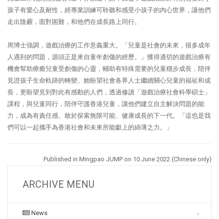
孩子有愛心及耐性，經專業訓練可聆聽和感受小孩子的內心世界，讓他們
走出陰霾，面對困難，和他們在成長路上同行。
周博士強調，遊戲治療的工作意義重大。「兒童是社會的未來，很多成年
人遇到的問題，源頭正是來自童年創傷的經歷。」獲得適切的遊戲治療有
機會幫助療癒兒童受創傷的心靈，輔助有特殊需要的兒童穩步成長，陪伴
見證孩子生命軌跡的轉變。她盼望社會各界人士繼續關心兒童的福祉和成
長，更盼望見到對此有感動的人們，透過修讀「遊戲治療社會科學碩士」
課程，與兒童同行，陪伴守護香港兒童，讓他們建立自主解決問題的能
力，成為有責任感、敢於探索無限可能、健康成長的下一代。「這也是我
們可以一起攜手為香港社會和未來所能獻上的綿薄之力。」
Published in Mingpao JUMP on 10 June
2022 (Chinese only)
ARCHIVE MENU
News