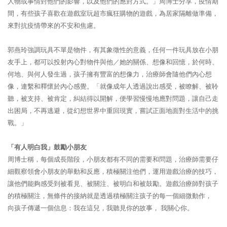
人物或事情對他們的影響，以及他們的應對方式。」周博士分享，疫情期
間，有些孩子喜歡在遊戲室玩超市瘋狂購物的遊戲，為居家隔離做準備，
來對抗疫情帶來的不安和焦慮。
郭燕玲強調玩具不單是物件，有其象徵性的意義，任何一件玩具放在小朋
友手上，都可以投射內心對物件與他／她的關係、想像和回憶，於何時、
何地、與何人發生過，孩子擁有豐富的想像力，治療師會隨他們內心想
像，連繫和釋懷於內心感覺。「就像成年人透過說出感受，被瞭解、被聆
聽，被支持、被肯定，糾結得以開解，便學習慢慢地應對問題，讓自己走
出困局，不再逃避，從幻想世界中重回現實，嘗試正面地面對生活中的挑
戰。」
「有人明白我」鼓勵小朋友
周博士稱，每個成長階段，小朋友都有不同的需要和問題，治療師需要仔
細觀察領會小朋友的舉動和反應，積極關注他們，運用遊戲治療的技巧，
讓他們能夠感受到被看見、被關注、被明白和被鼓勵。遊戲治療師對孩子
的積極關注，無條件的接納就是透過積極關注孩子的每一個細微動作，
向孩子傳遞一個信息：我在這兒，我聽見你的故事， 我關心你。