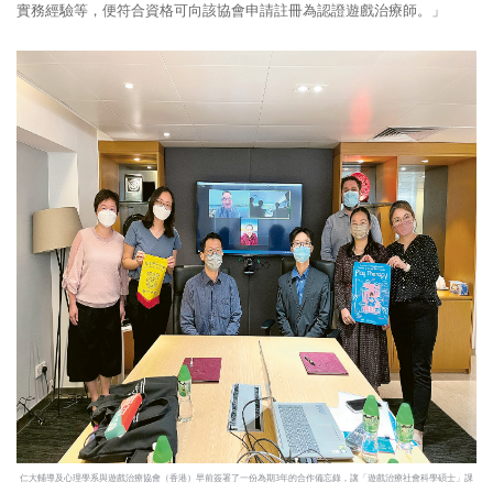
實務經驗等，便符合資格可向該協會申請註冊為認證遊戲治療師。」
仁大輔導及心理學系與遊戲治療協會（香港）早前簽署了一份為期3年的合作備忘錄，讓「遊戲治療社會科學碩士」課