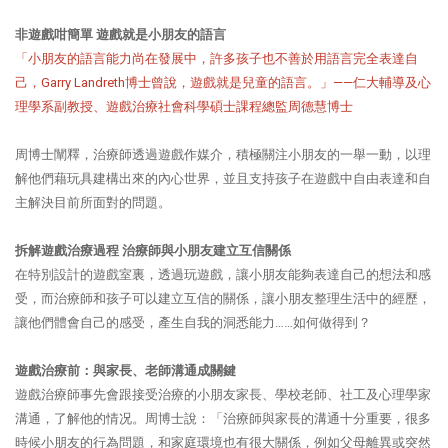
非遊戲咁簡單 遊戲就是小朋友的語言
「小朋友的語言能力尚在發展中，許多孩子也不善於用語言完全表達自
己，Garry Landreth博士曾說，遊戲就是兒童的語言。」——仁大輔導及心
理學系副教授、遊戲治療社會科學碩士課程總監周德慧博士
周博士闡釋，治療師透過遊戲作媒介，積極關注小朋友的一舉一動，以理
解他們藉玩具建構出來的內心世界，並且支持孩子在遊戲中自由表達和自
主解決目前所面對的問題。
拆解遊戲治療過程 治療師與小朋友建立互信關係
在特別設計的遊戲室裏，透過玩遊戲，讓小朋友能夠表達自己的想法和感
受，而治療師和孩子可以建立互信的關係，讓小朋友整理生活中的經歷，
讓他們體會自己的感受，產生自我的洞悉能力……如何做得到？
遊戲治療前：與家長、老師溝通成關鍵
遊戲治療師事先會跟接受治療的小朋友家長、學校老師、社工及心理學家
溝通，了解他的情况。周博士說：「治療師與家長的溝通十分重要，很多
時候小朋友的行為問題，和家庭環境也有很大關係，例如父母離異或突然