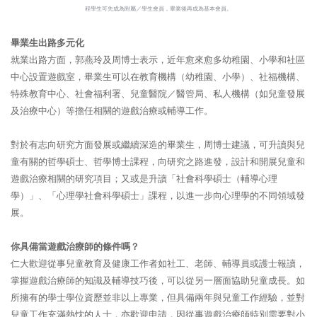
程學生可先成為附屬／學生會員，畢業後再成為基本會員。
畢業生出路多元化
就業出路方面，郭燕玲及周博士表示，近年愈來愈多幼稚園、小學和社區
中心設置遊戲室，畢業生可以在教育機構（幼稚園、小學）、社福機構、
特殊教育中心、社會福利署、兒童醫院／醫管局、私人機構（如兒童發展
及治療中心）等擔任相關的遊戲治療或輔導工作。
對於有志向研究方面發展或繼續深造的畢業生，周博士建議，可升讀與兒
童有關的哲學碩士、哲學博士課程，向研究之路進發，設計和開展兒童和
遊戲治療相關的研究項目；又或是升讀「社會科學碩士（輔導心理
學）」、「心理學社會科學碩士」課程，以進一步向心理學的不同領域發
展。
你具備當遊戲治療師的條件嗎？
仁大歡迎從事兒童教育及健康工作者如社工、老師、輔導員或護士報讀，
掌握遊戲治療師的知識及輔導技巧後，可以從另一層面協助兒童成長。如
所擁有的學士學位資歷並非以上專業，但具備兩年與兒童工作經驗，並對
兒童工作充滿熱忱的人士，亦歡迎申請，因從事遊戲治療師特別需要對小