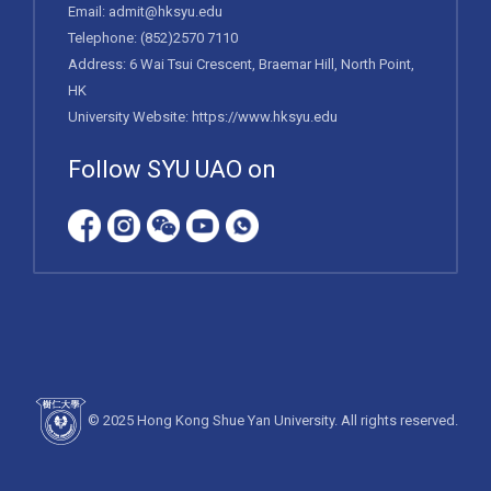
Email:
admit@hksyu.edu
Telephone:
(852)2570 7110
Address: 6 Wai Tsui Crescent, Braemar Hill, North Point,
HK
University Website:
https://www.hksyu.edu
Follow SYU UAO on
© 2025 Hong Kong Shue Yan University. All rights reserved.