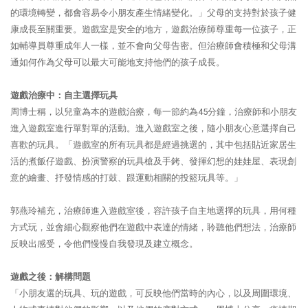
的環境轉變，都會容易令小朋友產生情緒變化。」父母的支持對於孩子健
康成長至關重要。遊戲室是安全的地方，遊戲治療師尊重每一位孩子，正
如輔導員尊重成年人一樣，並不會向父母告密。但治療師會積極和父母溝
通如何作為父母可以最大可能地支持他們的孩子成長。
遊戲治療中：自主選擇玩具
周博士稱，以兒童為本的遊戲治療，每一節約為45分鐘，治療師和小朋友
進入遊戲室進行單對單的活動。進入遊戲室之後，隨小朋友心意選擇自己
喜歡的玩具。「遊戲室的所有玩具都是經過挑選的，其中包括貼近家居生
活的煮飯仔遊戲、扮演警察的玩具槍及手銬、發揮幻想的娃娃屋、表現創
意的繪畫、抒發情感的打鼓、跟運動相關的投籃玩具等。」
郭燕玲補充，治療師進入遊戲室後，容許孩子自主地選擇的玩具，用何種
方式玩，並會細心觀察他們在遊戲中表達的情緒，聆聽他們想法，治療師
反映出感受，令他們慢慢自我發現及建立概念。
遊戲之後：解構問題
「小朋友選的玩具、玩的遊戲，可反映他們當時的內心，以及周圍環境、