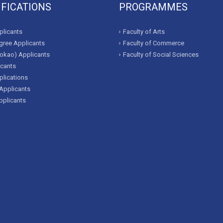
IFICATIONS
PROGRAMMES
licants
Faculty of Arts
ree Applicants
Faculty of Commerce
okao) Applicants
Faculty of Social Sciences
icants
lications
Applicants
pplicants