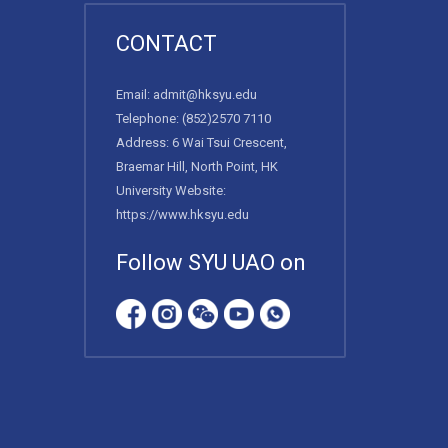
CONTACT
Email:
admit@hksyu.edu
Telephone:
(852)2570 7110
Address: 6 Wai Tsui Crescent,
Braemar Hill, North Point, HK
University Website:
https://www.hksyu.edu
Follow SYU UAO on