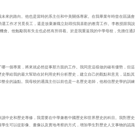
我未來的路向。他也是當時的系主任和中美關係專家。在我畢業年時曾在區議會
助選工作才另覓長工，還是放棄兼職立刻尋找我喜歡的教育工作。李教授跟我說
機會。他勉勵我有失去也必然有所得着。於是我重返我的中學母校，先擔任通
了哪一個專業，將來就必然從事那方面的工作。我同意這樣做的確有優勢，但這
歷史學給我的最大幫助在於利用史料分析歷史，建立自己的觀點和意見，這點其
和整全的論點。我母校的通識主任以前也是一名歷史老師，他相信歷史學的訓練
兼讀中史和歷史專修，我需要在中學兼教中國歷史和世界歷史的科目。我對歷史
讓學生可以從影像、畫像以及實地考察的方式，增加學生對歷史人文事物的認識