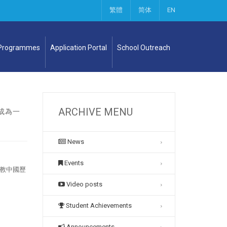
繁體
简体
EN
 Programmes
Application Portal
School Outreach
ARCHIVE MENU
成為一
News
Events
教中國歷
Video posts
Student Achievements
Announcements