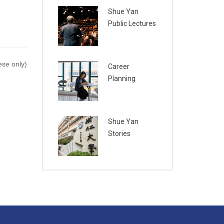
Shue Yan
Public Lectures
se only)
Career
Planning
Shue Yan
Stories