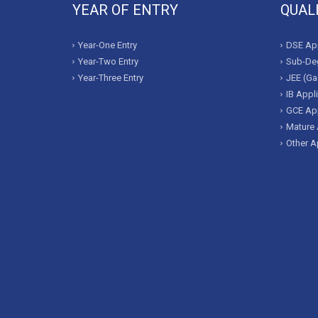
YEAR OF ENTRY
QUAL
Year-One Entry
DSE App
Year-Two Entry
Sub-Deg
Year-Three Entry
JEE (Ga
IB Appl
GCE App
Mature 
Other A