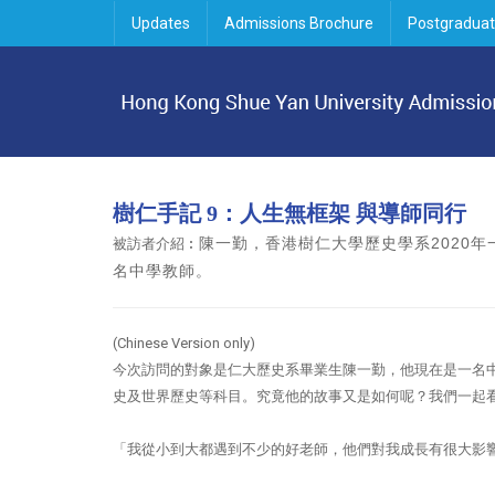
Updates
Admissions Brochure
Postgraduat
樹仁手記 9：人生無框架 與導師同行
陳一勤，香港樹仁大學歷史學系2020
被訪者介紹︰
名中學教師。
(Chinese Version only)
今次訪問的對象是仁大歷史系畢業生陳一勤，他現在是一名
史及世界歷史等科目。究竟他的故事又是如何呢？我們一起
「我從小到大都遇到不少的好老師，他們對我成長有很大影