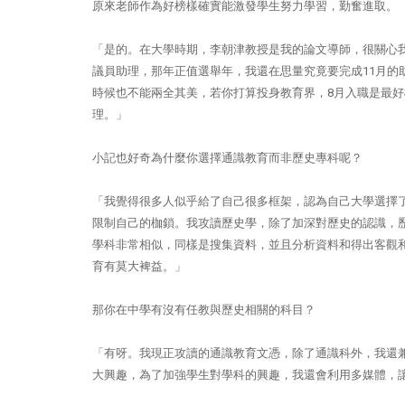
原來老師作為好榜樣確實能激發學生努力學習，勤奮進取。
「是的。在大學時期，李朝津教授是我的論文導師，很關心
議員助理，那年正值選舉年，我還在思量究竟要完成
11
月的
時候也不能兩全其美，若你打算投身教育界，
8
月入職是最好
理。」
小記也好奇為什麼你選擇通識教育而非歷史專科呢？
「我覺得很多人似乎給了自己很多框架，認為自己大學選擇
限制自己的枷鎖。我攻讀歷史學，除了加深對歷史的認識，
學科非常相似，同樣是搜集資料，並且分析資料和得出客觀
育有莫大裨益。」
那你在中學有沒有任教與歷史相關的科目？
「有呀。我現正攻讀的通識教育文憑，除了通識科外，我還
大興趣，為了加強學生對學科的興趣，我還會利用多媒體，