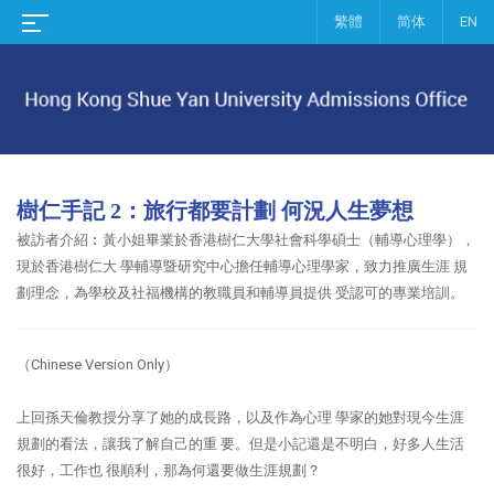
繁體
简体
EN
樹仁手記 2：旅行都要計劃 何況人生夢想
被訪者介紹︰黃小姐畢業於香港樹仁大學社會科學碩士（輔導心理學），
現於香港樹仁大 學輔導暨研究中心擔任輔導心理學家，致力推廣生涯 規
劃理念，為學校及社福機構的教職員和輔導員提供 受認可的專業培訓。
（Chinese Version Only）
上回孫天倫教授分享了她的成長路，以及作為心理 學家的她對現今生涯
規劃的看法，讓我了解自己的重 要。但是小記還是不明白，好多人生活
很好，工作也 很順利，那為何還要做生涯規劃？