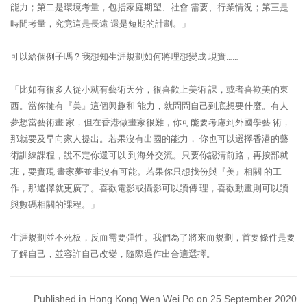
能力；第二是環境考量，包括家庭期望、社會 需要、行業情況；第三是
時間考量，究竟這是長遠 還是短期的計劃。」
可以給個例子嗎？我想知生涯規劃如何將理想變成 現實……
「比如有很多人從小就有藝術天分，很喜歡上美術 課，或者喜歡美的東
西。當你擁有『美』這個興趣和 能力，就問問自己到底想要什麼。有人
夢想當藝術畫 家，但在香港做畫家很難，你可能要考慮到外國學藝 術，
那就要及早向家人提出。若果沒有出國的能力， 你也可以選擇香港的藝
術訓練課程，說不定你還可以 到海外交流。只要你認清前路，再按部就
班，要實現 畫家夢並非沒有可能。若果你只想找份與『美』相關 的工
作，那選擇就更廣了。喜歡電影或攝影可以讀傳 理，喜歡動畫則可以讀
與數碼相關的課程。」
生涯規劃並不死板，反而需要彈性。我們為了將來而規劃，首要條件是要
了解自己，並容許自己改變，隨際遇作出合適選擇。
Published in Hong Kong Wen Wei Po on 25 September 2020