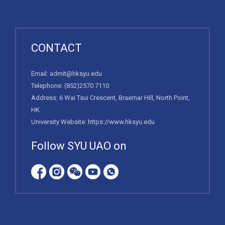
CONTACT
Email:
admit@hksyu.edu
Telephone:
(852)2570 7110
Address: 6 Wai Tsui Crescent, Braemar Hill, North Point,
HK
University Website:
https://www.hksyu.edu
Follow SYU UAO on