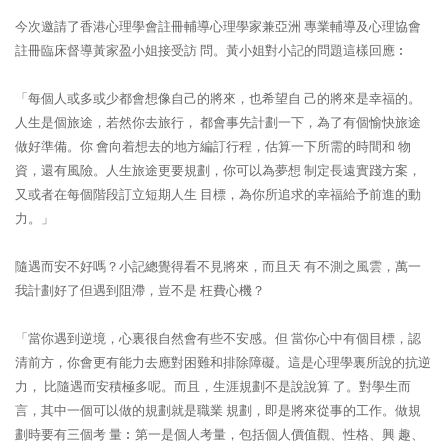
今次邀請了香港心理學會註冊輔導心理學家兼亞洲 專業輔導及心理協會
註冊臨床督導黃家盈小姐接受訪 問。黃小姐對小記的問題這樣回應︰
「每個人或多或少都會想像自己的將來，也希望自 己的將來是幸福的。
人生是個旅途，若然你去旅行， 都會事先計劃一下，為了有個愉快旅途
做好準備。你 會向着想去的地方編訂行程，估算一下所需的時間和 物
資，還有風險。人生旅途更要規劃，你可以為夢想 制定長遠實踐方案，
又或者在每個階段訂立短期人生 目標，為你所追求的幸福給予前進的動
力。」
隨遇而安不好嗎？小記總覺得看不見將來，而且天 有不測之風雲，萬一
我計劃好了但遇到阻滯，豈不是 枉費心機？
「當你遇到逆境，心裏很自然會有些不安感。但 當你心中有個目標，認
清前方，你會更有能力去應對困難和排除障礙。這是心理學裏所說的抗逆
力， 比隨遇而安積極多呢。而且，生涯規劃不是說說算 了。對學生而
言，其中一個可以做的規劃就是職業 規劃，即是將來從事的工作。做規
劃時要有三個考 量︰第一是個人考量，包括個人價值觀、性格、興 趣、