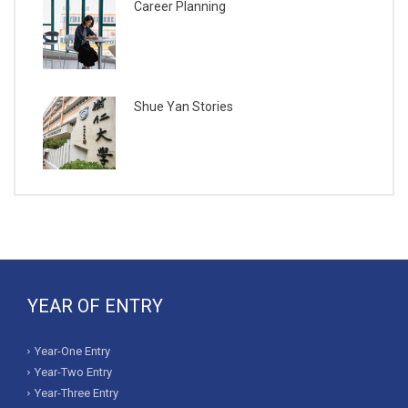
Career Planning
Shue Yan Stories
YEAR OF ENTRY
Year-One Entry
Year-Two Entry
Year-Three Entry