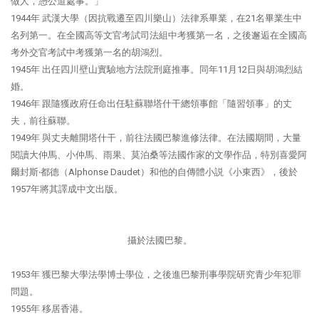
做人，憑公道處事。」
1944年 武漢大學（因抗戰遷至四川樂山）法律系畢業，在21名畢業生中
名列第一。在全國高等文官考試司法組中考獲第一名，之後邂逅在全國高
考外交官考試中考獲第一名的胡鴻烈。
1945年 出任四川壁山實驗地方法院刑庭推事。同年11月12日與胡鴻烈結
婚。
1946年 跟隨獲政府任命出任駐蘇聯塔什干總領事館「隨習領事」的丈
夫，前往蘇聯。
1949年 與丈夫離開塔什干，前往法國巴黎進修法律。在法國期間，大量
閱讀大仲馬、小仲馬、雨果、莫泊桑等法國作家的文學作品，特別喜愛阿
爾封斯‧都德（Alphonse Daudet）和他的自傳體小説《小東西》，後於
1957年將其譯成中文出版。
攝於法國巴黎。
1953年 獲巴黎大學法學博士學位，之後進巴黎刑事學院研究青少年犯罪
問題。
1955年 移居香港。