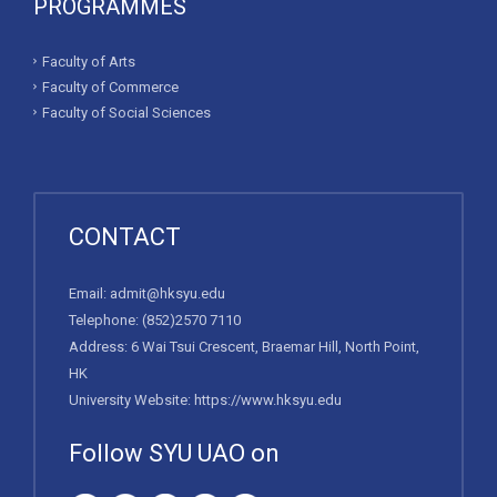
PROGRAMMES
Faculty of Arts
Faculty of Commerce
Faculty of Social Sciences
CONTACT
Email:
admit@hksyu.edu
Telephone:
(852)2570 7110
Address: 6 Wai Tsui Crescent, Braemar Hill, North Point,
HK
University Website:
https://www.hksyu.edu
Follow SYU UAO on