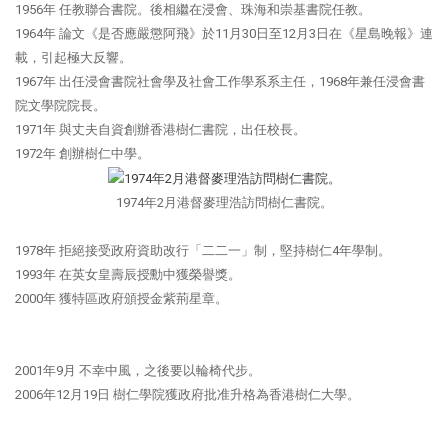
1956年 任教聯合書院。後相繼在浸會、珠海和崇基書院任教。
1964年 論文《是否應嚴懲阿飛》於11月30日至12月3日在《星島晚報》連
載，引起極大反響。
1967年 出任浸會書院社會學及社會工作學系系主任，1968年兼任浸會書
院文學院院長。
1971年 與丈夫自資創辦香港樹仁書院，出任校長。
1972年 創辦樹仁中學。
1974年2月港督麥理浩訪問樹仁書院。
1978年 拒絕接受政府資助改行「二二一」制，堅持樹仁4年學制。
1993年 在英女皇壽辰授勳中獲榮譽獎。
2000年 獲特區政府頒授金紫荊星章。
2001年9月 不幸中風，之後要以輪椅代步。
2006年12月19日 樹仁學院獲政府批准升格為香港樹仁大學。