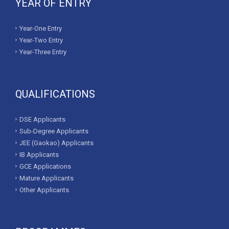
YEAR OF ENTRY
Year-One Entry
Year-Two Entry
Year-Three Entry
QUALIFICATIONS
DSE Applicants
Sub-Degree Applicants
JEE (Gaokao) Applicants
IB Applicants
GCE Applications
Mature Applicants
Other Applicants