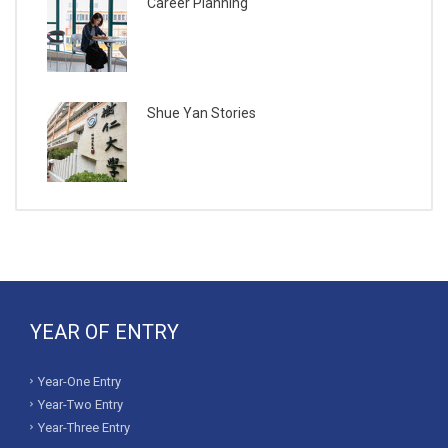
Career Planning
Shue Yan Stories
YEAR OF ENTRY
Year-One Entry
Year-Two Entry
Year-Three Entry