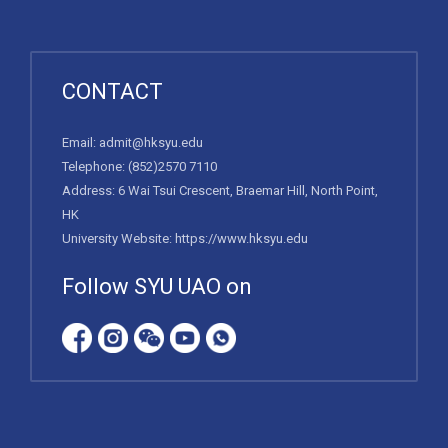
CONTACT
Email:
admit@hksyu.edu
Telephone:
(852)2570 7110
Address: 6 Wai Tsui Crescent, Braemar Hill, North Point,
HK
University Website:
https://www.hksyu.edu
Follow SYU UAO on