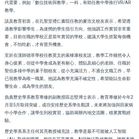
代需要，例如「數位技術與教學」一科，有助任教中學推行VR/AR
教學。
談及教育初衷，在孔聖堂禮仁書院任教的麥浩文校友表示，希望透
過教學影響學生，為迷惘的學生指引方向。他強調工作實習非常重
要，目前任職的學校正是當年實習的學校，建議大學生抓緊每個機
會，不怕吃虧，才有晉升機會。
至於在漢師德萃學校任教英文的索棣康校友說，教學工作雖然令人
身心疲累，但從中學會成為更有耐心、體貼及細心的老師。任職於
聖伯多祿中學的巢子朗校友，從小充滿活力，不適合文職工作，早
已視教學為唯一職業。他認為教學充滿不確定性，希望能以生命影
響生命，成為學生的朋友。
負責歷史學系教育專修的副教授區志堅博士表示，教育專修於今年2
月至5月取得突破，成功安排歷史系學生觀課，未來將加強與田家炳
中小學合作，讓學生到校實習，協助籌辦內地交流團，積累實戰經
驗。
歷史學系系主任何其亮教授補充說，教學是最不可能被人工智能
（AI）取代的職業，相信在可見將來，AI仍無法取代教師。雖然本地