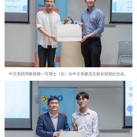
中文系助理教授楊一可博士（左）向中文系麥浩文校友頒發紀念品。