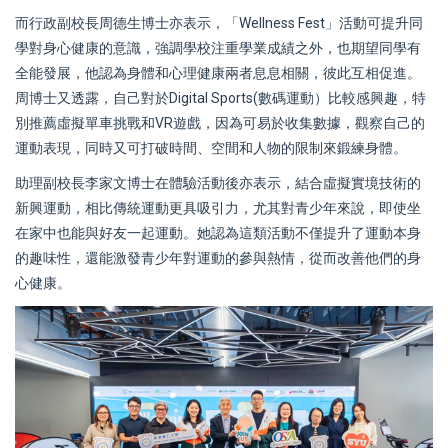
而行政副校長周德生博士亦表示，「Wellness Fest」活動可提升同
學對身心健康的意識，強調學校注重學業成績之外，也期望同學有
全能發展，他認為身體和心理健康兩者息息相關，彼此互相促進。
周博士又透露，自己對於Digital Sports(數碼運動）比較感興趣，特
別推薦虛擬單車挑戰和VR遊戲，因為可易於收集數據，觀察自己的
運動表現，同時又可打破時間、空間和人物的限制來鍛練身體。
助理副校長李家文博士在體驗活動後亦表示，結合虛擬實境技術的
新興運動，相比傳統運動更具吸引力，尤其對青少年來說，即使坐
在家中也能與好友一起運動。她認為這類活動不僅提升了運動本身
的趣味性，還能激發青少年對運動的參與熱情，從而改善他們的身
心健康。