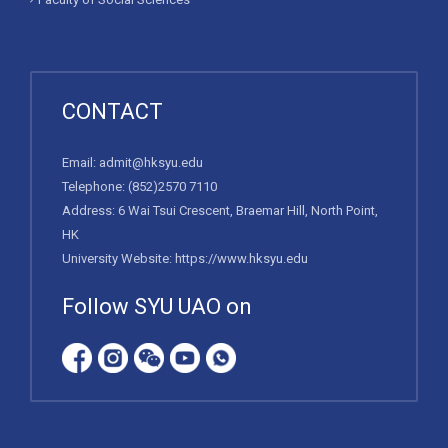
CONTACT
Email:
admit@hksyu.edu
Telephone:
(852)2570 7110
Address: 6 Wai Tsui Crescent, Braemar Hill, North Point,
HK
University Website:
https://www.hksyu.edu
Follow SYU UAO on