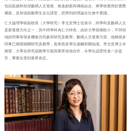
包括延續和加深數碼人文發展、推進創新與傳統結合、將學術應用於實際
層面，並加強鼓勵學生走出課室，把學到的理論在社會中實踐。
仁大協理學術副校長（大學研究）李允安博士也表示，跨學科及數碼人文
是新發展方向之一，其中跨學科為仁大特色，由於大學規模較小，不同領
域的同事有很多機會共同參與研究及教學。數碼人文發展方面，他稱很多
同事已展開相關研究及教學，愈來愈多學生接觸有關知識。李允安博士亦
期望，大學在研究或教學方面與業界加強合作，令學生認受性進一步提
升，畢業生受到業界肯定。