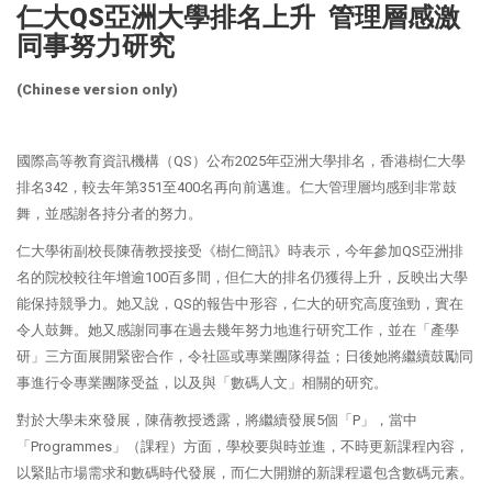
仁大QS亞洲大學排名上升 管理層感激
同事努力研究
(Chinese version only)
國際高等教育資訊機構（QS）公布2025年亞洲大學排名，香港樹仁大學
排名342，較去年第351至400名再向前邁進。仁大管理層均感到非常鼓
舞，並感謝各持分者的努力。
仁大學術副校長陳蒨教授接受《樹仁簡訊》時表示，今年參加QS亞洲排
名的院校較往年增逾100百多間，但仁大的排名仍獲得上升，反映出大學
能保持競爭力。她又說，QS的報告中形容，仁大的研究高度強勁，實在
令人鼓舞。她又感謝同事在過去幾年努力地進行研究工作，並在「產學
研」三方面展開緊密合作，令社區或專業團隊得益；日後她將繼續鼓勵同
事進行令專業團隊受益，以及與「數碼人文」相關的研究。
對於大學未來發展，陳蒨教授透露，將繼續發展5個「P」，當中
「Programmes」（課程）方面，學校要與時並進，不時更新課程內容，
以緊貼市場需求和數碼時代發展，而仁大開辦的新課程還包含數碼元素。