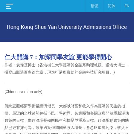
繁體
简体
EN
仁大開講 7：加深同學友誼 更能學得開心
作者：袁偉基博士（香港樹仁大學經濟與金融系助理教授。獲港大博士，
撰寫出版過百多篇文章，現進行港府資助的金融科技研究項目。)
(Chinese version only)
傳統宏觀經濟學衡量經濟增長，大都以財富和收入作為經濟與民生的指
標。最近的全球趨勢包括市民、學術界、智囊團和各國政府開始重新評估
政策的目標，由經濟增長轉向民生和快樂並重為目標。經濟驅動政策的缺
點已經有據可尋，政策過於強調國民收入增長，會忽略環境污染，收入不