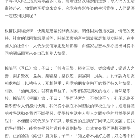
平等和人民生活質素等諸多問題。隨着社會及經濟的進步，令人們的生活
富裕起來，物質的享受愈來愈多。究竟在多彩多姿的生活背後，人們是否
一定感到快樂呢？
根據快樂經濟學，快樂是建基於關係因素。關係因素包括友誼、情感的支
持、社會的認同和歸屬感等。關係因素的產生源於家庭和朋友關係。在中
國人的社會中，人們深受儒家思想所影響，而儒家思想本身亦提出可從不
同的關係因素來令自己和別人快樂。
據論語《季氏》篇，子曰：「益者三樂，損者三樂。樂節禮樂，樂道人之
善，樂多賢友，益矣。樂驕樂，樂佚遊，樂宴樂，損矣。」孔子認為朋友
相處融洽，以禮待人，互相尊重，和諧的朋友交融可給我們持久的快樂。
相反，「酒肉朋友」就有害無益了。同學們認識朋友的地方，自然是學
校。據論語《學而》篇，子曰：「學而時習之，不亦說乎？」孔子認為不
斷學習令人們感到快樂。我們從小就在不同階段的學校生活中，透過群體
的教學活動令我們不斷學習。從學校生活中人與人之間交往的群體學習過
程中，不僅能令我們加深了知識，最重要的是加深了同學之間友誼，使我
們學得開心，能夠在學習的過程中得到快樂，自然會令我們更想不斷學
習。正如論語《雍也》篇所載，子曰：「知之者不如好之者，好之者不如