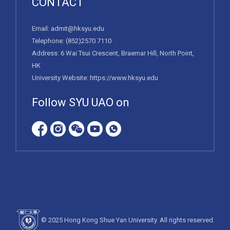
CONTACT
Email:
admit@hksyu.edu
Telephone:
(852)2570 7110
Address: 6 Wai Tsui Crescent, Braemar Hill, North Point,
HK
University Website:
https://www.hksyu.edu
Follow SYU UAO on
© 2025 Hong Kong Shue Yan University. All rights reserved.