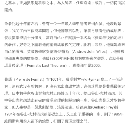
之基本，正如數學是科學之本。為人師表，任重道遠；或許，一切從面試
開始。
筆者記起十年前左右，曾有一位一年級入學申請者來到面試。他表現緊
張，我問了兩三個簡單問題，但他卻無言以對。筆者再細看他的成績表，
發現數學成績十分優良，當時自己正在閱讀一本名為《費瑪最後的定理》
的著作，好奇之下請教他何謂費瑪最後的定理，詎料，果然，他娓娓道來
自己的看法。英國數學家安德魯‧維爾斯（Andrew John Wiles），他曾獲
得邵逸夫獎的數學獎。他破解300年來困擾無數數學家的難題，這就是費
瑪最後定理（Fermat's Last Theorem）。獲獎那年是2005。
費瑪（Pierre de Fermat）於1601年。費瑪對方程xn+yn=zn寫上了一個註
解，這程式沒有整數解，但沒有寫出實證方法，這個迷思便是費瑪最後定
理。日本數學家谷山豐和志村五郎於五十年代，提出谷山-志村猜想。其
中谷山豐的想法走到破解費瑪定理的極關鍵的一步。谷山豐是天才型數學
家，但人生卻是一襲悲劇情境，浪漫淒迷。哈德弗賴(Gerhard Frey)於
1984年在谷山-志村猜想的基礎之上，又走出了重要的一步。到了1986年
維爾斯利用前人留下的鑰匙，打開了費瑪定理之門。