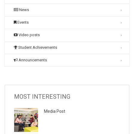
News
Events
Video posts
Student Achievements
Announcements
MOST INTERESTING
Media Post