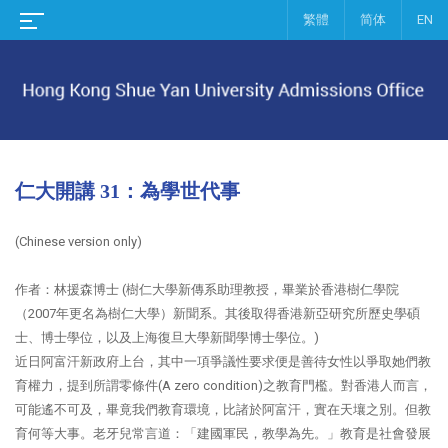
繁體
简体
EN
仁大開講 31：為學世代事
(Chinese version only)
作者：林援森博士 (樹仁大學新傳系助理教授，畢業於香港樹仁學院
（2007年更名為樹仁大學）新聞系。其後取得香港新亞研究所歷史學碩
士、博士學位，以及上海復旦大學新聞學博士學位。)
近日阿富汗新政府上台，其中一項爭議性要求便是善待女性以爭取她們教
育權力，提到所謂零條件(A zero condition)之教育門檻。對香港人而言，
可能遙不可及，畢竟我們教育環境，比諸於阿富汗，實在天壤之別。但教
育何等大事。老牙兒常言道：「建國軍民，教學為先。」教育是社會發展