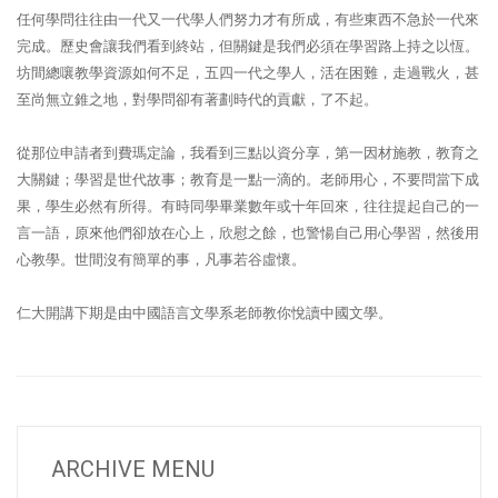
任何學問往往由一代又一代學人們努力才有所成，有些東西不急於一代來
完成。歷史會讓我們看到終站，但關鍵是我們必須在學習路上持之以恆。
坊間總嚷教學資源如何不足，五四一代之學人，活在困難，走過戰火，甚
至尚無立錐之地，對學問卻有著劃時代的貢獻，了不起。
從那位申請者到費瑪定論，我看到三點以資分享，第一因材施教，教育之
大關鍵；學習是世代故事；教育是一點一滴的。老師用心，不要問當下成
果，學生必然有所得。有時同學畢業數年或十年回來，往往提起自己的一
言一語，原來他們卻放在心上，欣慰之餘，也警愓自己用心學習，然後用
心教學。世間沒有簡單的事，凡事若谷虛懷。
仁大開講下期是由中國語言文學系老師教你悅讀中國文學。
ARCHIVE MENU