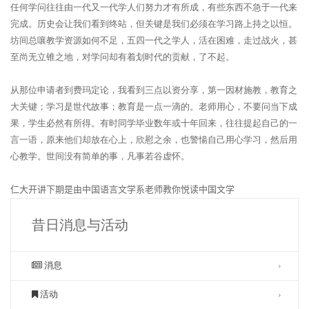
任何学问往往由一代又一代学人们努力才有所成，有些东西不急于一代来
完成。历史会让我们看到终站，但关键是我们必须在学习路上持之以恒。
坊间总嚷教学资源如何不足，五四一代之学人，活在困难，走过战火，甚
至尚无立锥之地，对学问却有着划时代的贡献，了不起。
从那位申请者到费玛定论，我看到三点以资分享，第一因材施教，教育之
大关键；学习是世代故事；教育是一点一滴的。老师用心，不要问当下成
果，学生必然有所得。有时同学毕业数年或十年回来，往往提起自己的一
言一语，原来他们却放在心上，欣慰之余，也警愓自己用心学习，然后用
心教学。世间没有简单的事，凡事若谷虚怀。
仁大开讲下期是由中国语言文学系老师教你悦读中国文学
昔日消息与活动
消息
活动