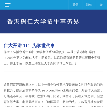
繁體
简体
EN
仁大开讲
31
：
为学世代事
作者：林援森博士 (树仁大学新传系助理教授，毕业于香港树仁学院
（2007年更名为树仁大学）新闻系。其后取得香港新亚研究所历史学硕
士、博士学位，以及上海复旦大学新闻学博士学位。)
近日阿富汗新政府上台，其中一项争议性要求便是善待女性以争取她们教
育权力，提到所谓零条件(A zero condition)之教育门槛。对香港人而言，
可能遥不可及，毕竟我们教育环境，比诸于阿富汗，实在天壤之别。但教
育何等大事。老牙儿常言道：「建国军民，教学为先。」教育是社会发展