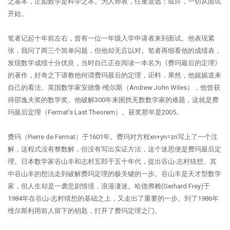
之基本，正如数学是科学之本。为人师表，任重道远；或许，一切从面试
开始。
笔者记起十年前左右，曾有一位一年级入学申请者来到面试。他表现紧
张，我问了两三个简单问题，但他却无言以对。笔者再细看他的成绩表，
发现数学成绩十分优良，当时自己正在阅读一本名为《费玛最后的定理》
的著作，好奇之下请教他何谓费玛最后的定理，讵料，果然，他娓娓道来
自己的看法。英国数学家安德鲁‧维尔斯（Andrew John Wiles），他曾获
得邵逸夫奖的数学奖。他破解300年来困扰无数数学家的难题，这就是费
玛最后定理（Fermat's Last Theorem）。获奖那年是2005。
费玛（Pierre de Fermat）于1601年。费玛对方程xn+yn=zn写上了一个注
解，这程式没有整数解，但没有写出实证方法，这个迷思便是费玛最后定
理。日本数学家谷山丰和志村五郎于五十年代，提出谷山-志村猜想。其
中谷山丰的想法走到破解费玛定理的极关键的一步。谷山丰是天才型数学
家，但人生却是一袭悲剧情境，浪漫凄迷。哈德弗赖(Gerhard Frey)于
1984年在谷山-志村猜想的基础之上，又走出了重要的一步。到了1986年
维尔斯利用前人留下的钥匙，打开了费玛定理之门。