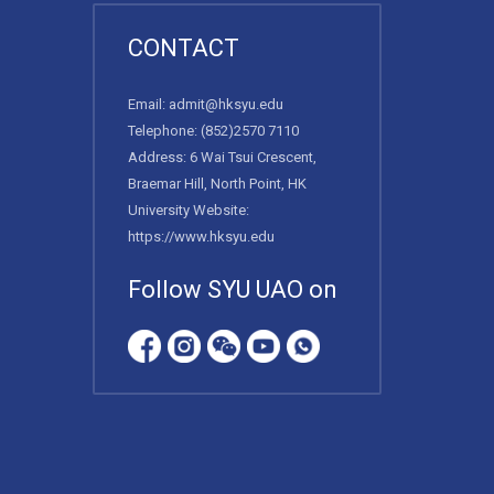
CONTACT
Email:
admit@hksyu.edu
Telephone:
(852)2570 7110
Address: 6 Wai Tsui Crescent,
Braemar Hill, North Point, HK
University Website:
https://www.hksyu.edu
Follow SYU UAO on