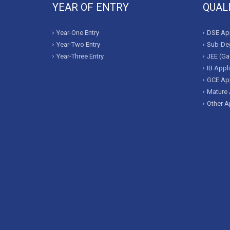
YEAR OF ENTRY
QUAL
Year-One Entry
DSE App
Year-Two Entry
Sub-Deg
Year-Three Entry
JEE (Ga
IB Appl
GCE App
Mature 
Other A