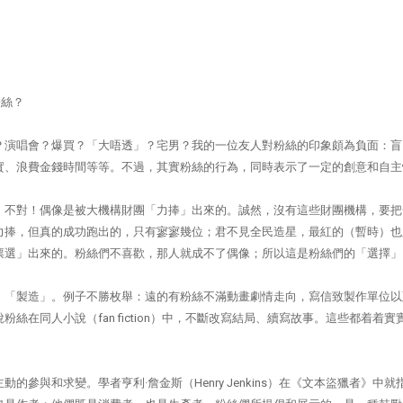
粉絲？
隊？演唱會？爆買？「大唔透」？宅男？我的一位友人對粉絲的印象頗為負面：
實、浪費金錢時間等等。不過，其實粉絲的行為，同時表示了一定的創意和自主
：不對！偶像是被大機構財團「力捧」出來的。誠然，沒有這些財團機構，要把
力捧，但真的成功跑出的，只有寥寥幾位；君不見全民造星，最紅的（暫時）也
票選」出來的。粉絲們不喜歡，那人就成不了偶像；所以這是粉絲們的「選擇」
、「製造」。例子不勝枚舉：遠的有粉絲不滿動畫劇情走向，寫信致製作單位以
在同人小說（fan fiction）中，不斷改寫結局、續寫故事。這些都着着實
參與和求變。學者亨利·詹金斯（Henry Jenkins）在《文本盜獵者》中就