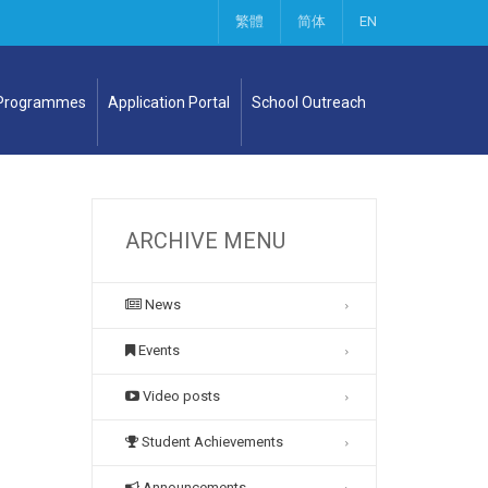
繁體
简体
EN
 Programmes
Application Portal
School Outreach
ARCHIVE MENU
News
Events
Video posts
Student Achievements
Announcements