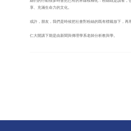
絲們的行動很多時會把已有的界線模糊化：粉絲既是讀者，
享、充滿生命力的文化。
或許，朋友，我們是時候把社會對粉絲的既有標籤放下，再
仁大開講下期是由新聞與傳理學系老師分析教與學。