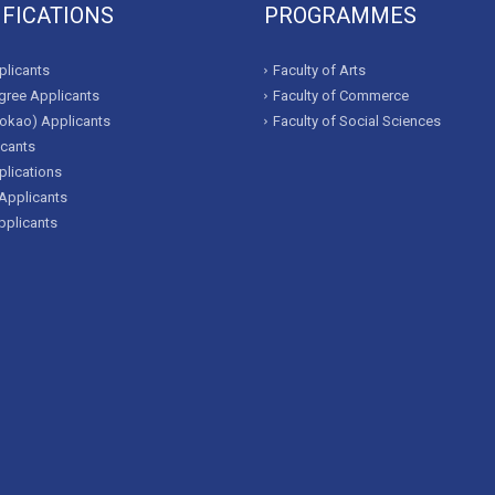
IFICATIONS
PROGRAMMES
licants
Faculty of Arts
ree Applicants
Faculty of Commerce
okao) Applicants
Faculty of Social Sciences
icants
lications
Applicants
pplicants