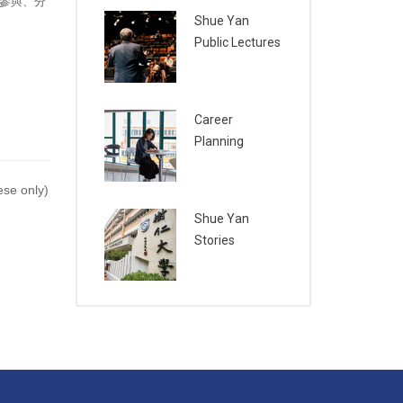
參與、分
Shue Yan
Public Lectures
Career
Planning
se only)
Shue Yan
Stories