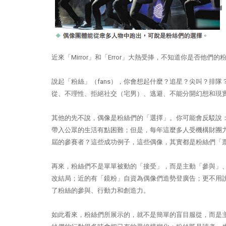
近來「Mirror」和「Error」大熱受捧，不知道你是否他們的
說起「粉絲」（fans），你會想起什麼？追星？尖叫？排
從、不理性、拒絕社交（宅男）、逃避、不能分開幻想和現
其他的先不說，偶像是粉絲們的「選擇」。你可能會反駁說
帶入公眾的生活有點困難；但是，每年這麼多人受機構財團
屆的參賽者？這些成功例子，這些偶像，其實都是粉絲們「
再來，粉絲們不是單單被動的「接受」，而是主動「參與」
改結局；近的有「鏡粉」自資為偶像們造勢登廣告；更不用說粉絲
了粉絲的參與、行動力和創造力。
如此看來，粉絲們所展示的，就不是簡單的盲目服從，而是主動的