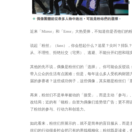
近来「Mirror」和「Error」大热受捧，不知道你是否他们的
说起「粉丝」（fans），你会想起什么？追星？尖叫？排
从、不理性、拒绝社交（宅男）、逃避、不能分开幻想和现
其他的先不说，偶像是粉丝们的「选择」。你可能会反驳说
带入公众的生活有点困难；但是，每年这么多人受机构财团
届的参赛者？这些成功例子，这些偶像，其实都是粉丝们「
再来，粉丝们不是单单被动的「接受」，而是主动「参与」
改结局；近的有「镜粉」自资为偶像们造势登广告；更不用说粉丝
了粉丝的参与、行动力和创造力。
如此看来，粉丝们所展示的，就不是简单的盲目服从，而是主动的
丝们的行动很多时会把已有的界线模糊化：粉丝既是读者，