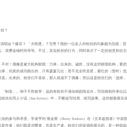
粉丝？
队？演唱会？爆买？ 「大唔透」？宅男？我的一位友人对粉丝的印象颇为负面：盲
实、浪费金钱时间等等。不过，其实粉丝的行为，同时表示了一定的创意和自主
：不对！偶像是被大机构财团「力捧」出来的。诚然，没有这些财团机构，要把
力捧，但真的成功跑出的，只有寥寥几位；君不见全民造星，最红的（暂时）也
票选」出来的。粉丝们不喜欢，那人就成不了偶像；所以这是粉丝们的「选择」
、「制造」。例子不胜枚举：远的有粉丝不满动画剧情走向，写信致制作单位以
在同人小说（fan fiction）中，不断改写结局、续写故事。这些都着着实
参与和求变。学者亨利·詹金斯（Henry Jenkins）在《文本盗猎者》中就
也是作者；他们既是消费者，也是生产者。粉丝们所提倡和展示的，是一种鼓励