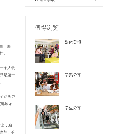
值得浏览
媒体登报
目、服
性。
一个人物
只是第一
学系分享
。
至动画更
实地展示
学生分享
指出，粉
参与、分