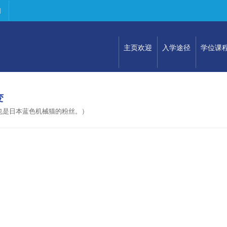
们
主页欢迎
入学途径
学位课
变
也是日本蓝色机械猫的粉丝。）