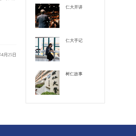
仁大开讲
仁大手记
4
年
月25
日
树仁故事