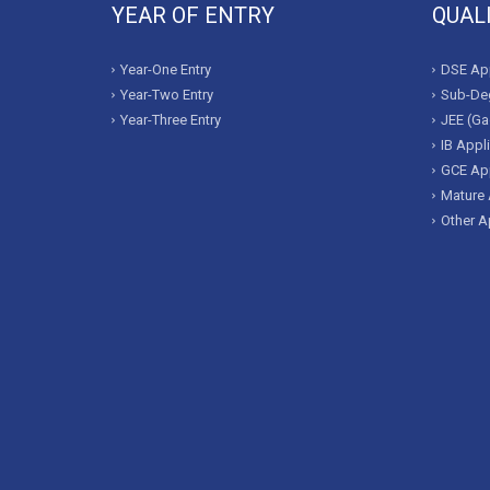
YEAR OF ENTRY
QUAL
Year-One Entry
DSE App
Year-Two Entry
Sub-Deg
Year-Three Entry
JEE (Ga
IB Appl
GCE App
Mature 
Other A