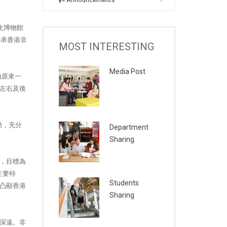
化博物館
傳承香港非
MOST INTERESTING
Media Post
由原來一
左右及後
動，充分
Department
Sharing
，目標為
主要特
Students
凸顯香港
Sharing
深遠。非