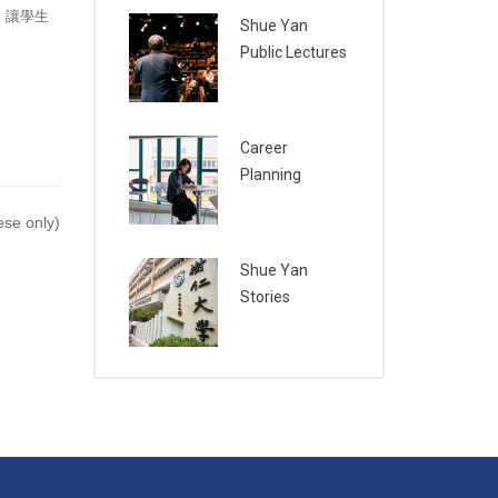
。讓學生
Shue Yan
Public Lectures
Career
Planning
se only)
Shue Yan
Stories