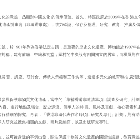
的意義，凸顯對中國文化 的傳承價值。首先，特區政府於2006年在香 港文
質文化遺產辦事處（非遺辦事處），致力確認、保存及整理、研究、教育、推廣及
，於1981年列為香港法定古蹟，是重要的歷史文化遺產。博物館於1987年
右對稱，建有前廳、中廳和祠堂；圍村的中央設有四間獨立的居室，而橫屋則在
舉辦展 覽、講座、研討會、傳承人示範和工作坊等，透過多元化的教育和推 廣活
區參與保護非物質文化遺產，當中的「增補香港非遺清單項目調查及研究」計劃
內容、進行地點及場合、歷史源流、傳承人的特 長、風格及貢獻、核心要素和
進行精細的探究。再者，「香港非遺代表作名錄項目研究及專刊」計劃，則有助
深入研究並搜集相關的文獻、照片及編寫，以及出版研究專刊。
性，並可從身邊的事例出發，關注保護非物質文化遺產的國際性議題，教育意義