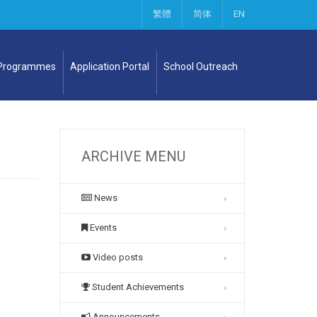
繁體
简体
EN
 Programmes
Application Portal
School Outreach
ARCHIVE MENU
News
Events
Video posts
Student Achievements
Announcements