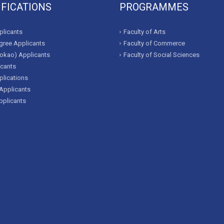
IFICATIONS
PROGRAMMES
licants
Faculty of Arts
ree Applicants
Faculty of Commerce
okao) Applicants
Faculty of Social Sciences
icants
lications
Applicants
pplicants