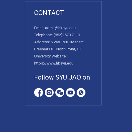
CONTACT
Email:
admit@hksyu.edu
Telephone:
(852)2570 7110
Address: 6 Wai Tsui Crescent,
Braemar Hill, North Point, HK
University Website:
https://www.hksyu.edu
Follow SYU UAO on