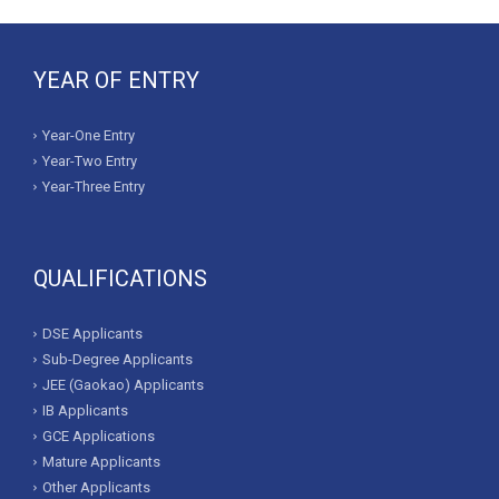
YEAR OF ENTRY
Year-One Entry
Year-Two Entry
Year-Three Entry
QUALIFICATIONS
DSE Applicants
Sub-Degree Applicants
JEE (Gaokao) Applicants
IB Applicants
GCE Applications
Mature Applicants
Other Applicants