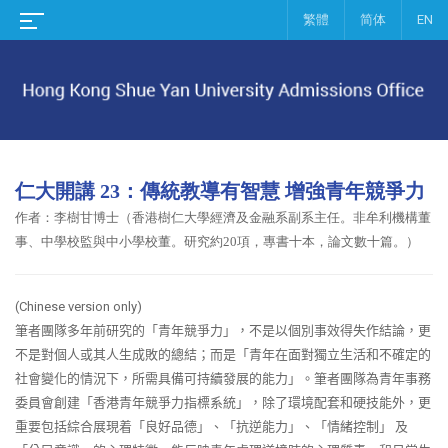
繁體
简体
EN
仁大開講 23：傳統教導有智慧 增強青年競爭力
作者：
李樹甘博士（香港樹仁大學經濟及金融系副系主任。非牟利機構董
事、中學校監與中小學校董。研究約20項，專書十本，論文數十篇。）
(Chinese version only
)
筆者團隊多年前研究的「青年競爭力」，不是以個別事效得失作結論，更
不是對個人或其人生成敗的總結；而是「青年在面對獨立生活和不確定的
社會變化的情況下，所需具備可持續發展的能力」。筆者團隊為青年事務
委員會創建「香港青年競爭力指標系統」，除了環境配套和硬技能外，更
重要包括綜合展現着「良好品德」、「抗逆能力」、「情緒控制」
及