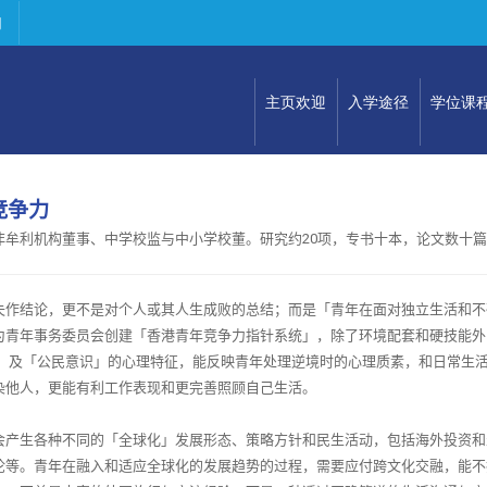
们
主页欢迎
入学途径
学位课
竞争
力
非牟利机构董事、中学校监与中小学校董。研究约
20
项，专书十本，论文数十篇
失作结论，更不是对个人或其人生成败的总结；而是「青年在面对独立生活和不
为青年事务委员会创建「香港青年竞争力指针系统」，除了环境配套和硬技能外
」
及「公民意识」的心理特征，能反映青年处理逆境时的心理质素，和日常生
染他人，更能有利工作表现和更完善照顾自己生活。
会产生各种不同的「全球化」发展形态、策略方针和民生活动，包括海外投资和
论等。青年在融入和适应全球化的发展趋势的过程，需要应付跨文化交融，能不