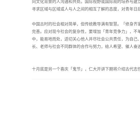
同文化背景的人沟通和共处。国际视野或国际观的培养与建
寻求区域与区域或人与人之间的相互了解的态度，对青年日
中国古时的社会相对简单，但传统教导满有智慧。「修身齐
完善。应对现今社会的复杂性，要增加「青年竞争力」，不
中，能易地而处，适切关心他人并尽社会公共责任，为自己
长、老师与社会不同群体的合作与努力，给人希望、催人奋
十月底是另一个喜庆「鬼节」，仁大开讲下期将介绍古代志