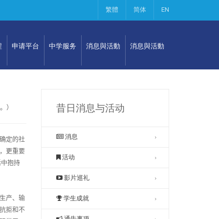
繁體
简体
EN
程
申请平台
中学服务
消息與活動
消息與活動
昔日消息与活动
。）
消息
确定的社
，更重要
活动
活中抱持
影片巡礼
生产、输
学生成就
抗拒和不
通告事项