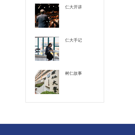
仁大开讲
仁大手记
树仁故事