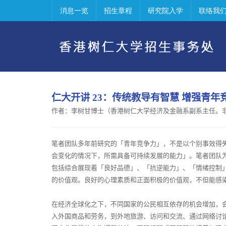
消息一览
招生章程
研究院入学
联络我
仁大开讲
23
：
传统教导有智慧
增强青年
作者：
李树甘博士（香港树仁大学经济及金融系副系主任。
笔者团队多年前研究的「青年竞争力」，不是以个别事效得
会变化的情况下，所需具备可持续发展的能力」。笔者团队
包括综合展现着「良好品德」、「抗逆能力」、「情绪控制
的价值观。良好的心理素质和正面积极的价值观，不但能感
在经济全球化之下，不同国家的公民相互依存的机会增加，
入外国商品和劳务，到外地旅游、访问和交流、通过网络讨