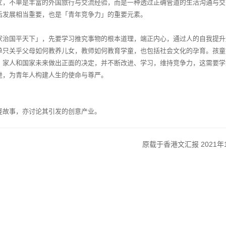
立，不单是丰富的外国旅行与交流经验，而是一种透过正确管道的生活沟通与交
后发展相当重要，也是「青年竞争力」的重要元素。
家治国平天下」，先要学习推究事物的根本道理，端正内心，通过人的自我提升
单只关乎父母如何教养儿女，教师如何教育学童，也包括社会文化的孕育。孩童
、家人和国家未来做出正面的决定，并不断改进、学习，维持竞争力，这需要学
进，为青年人构建人生的使命与尊严。
怪故事，亦讨论其引发的创意产业。
2021
原载于香港文汇报
年