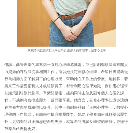
單紫諾 現就讀樹仁大學三年級 主修工商管理學，副修心理學
修讀工商管理學的單紫諾一直對心理學感興趣，並已計劃繼續深造有關人
力資源的課程或從事相關工作，所以她決定副修心理學，希望日後能夠從
行為細節方面了解員工的心理狀況，幫助她在工作上的發展。她解釋，若
將來工作需要招聘人才或培訓員工，都會利用心理學知識，例如用心理學
知識策劃培訓計劃等。單紫諾續指，能夠同時主修及副修個人心儀的課
程，不感到有負擔或壓力，反而很享受。她喜言，副修心理學知識亦讓她
在主修方面的成績得以提升。其中一個副修科目「正向心理學」，教授心
理學的正向觀念，有助學生提升抗壓能力。她除了學會如何減輕學習壓力
外，更認識到以正向思想面對失敗，就算遇到考試及學習的難關，亦懂得
鼓勵自己做得更好。