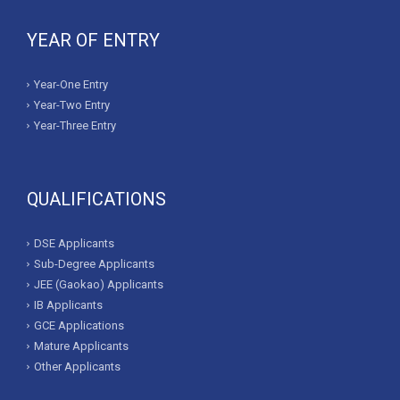
YEAR OF ENTRY
Year-One Entry
Year-Two Entry
Year-Three Entry
QUALIFICATIONS
DSE Applicants
Sub-Degree Applicants
JEE (Gaokao) Applicants
IB Applicants
GCE Applications
Mature Applicants
Other Applicants