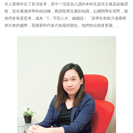
全人發展作出了多項改革，其中一項是為入讀的本科生提供主修及副修課
程，旨在通過跨學科的訓練，教授既專且廣的知識，以擴闊學生視野，讓
他們多角度思考，成為「T」字型人才。她續說︰「當學生有能力適應將
來社會的趨勢，迎接新時代各式各樣的變化，他們的出路會更廣。」