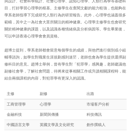
與設計、社會科學統計、社會心理學、認知心理學、人類行為學等基礎科
目，打好學習心理學的根基。主修學生在查閱文獻的能力較強，也能夠在
學系老師指導下完成研究人類行為的研習報告。此外，心理學也涵蓋很多
範疇，其中之一為社會大眾所關注的精神健康。心理學主修學生也會研究
關於精神健康的課題，以及認識各種情緒病及分析病因等。學生畢業後，
可以申請香港心理學會會員資格。
趙博士提到，學系老師都會留意每個學生的成績，與他們進行個別或小組
輔導諮詢，如學生對職業生涯規劃感到迷茫，老師也會為學生提供選擇副
修科目的意見。趙博士舉例，曾有學生對「犯罪學」感興趣，老師建議他
副修社會學，了解社會問題，待將來從事相關工作或升讀相關課程時，能
結合兩個課程的內容，對犯罪學有更深入的認識。
主修
副修
出路
工商管理學
心理學
市場客戶分析
金融科技
新聞與傳播
科技傳訊
中國語言文學
英國文學及文化研究
創作撰稿人