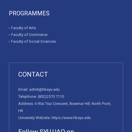
PROGRAMMES
Faculty of Arts
Faculty of Commerce
Faculty of Social Sciences
CONTACT
Email:
admit@hksyu.edu
Telephone:
(852)2570 7110
Address: 6 Wai Tsui Crescent, Braemar Hill, North Point,
HK
University Website:
https://www.hksyu.edu
Follow SYU UAO on