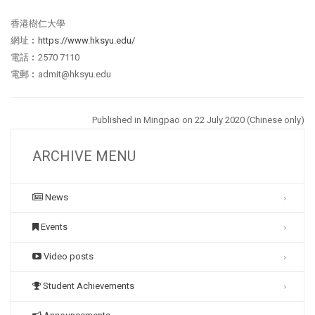
香港樹仁大學
網址︰
https://www.hksyu.edu/
電話︰2570 7110
電郵︰admit@hksyu.edu
Published in Mingpao
on 22 July 2020 (Chinese only)
ARCHIVE MENU
News
Events
Video posts
Student Achievements