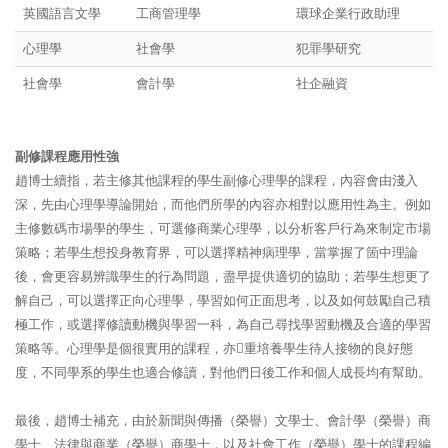
英國語言文學
工商管理學
環球企業行政助理
心理學
社會學
犯罪學研究
社會學
會計學
社企融資
副修課程應用性強
趙博士續指，若主修其他課程的學生副修心理學的課程，內容會由淺入
深，先由心理學導論開始，而他們所學的內容亦相對以應用性為主。例如
主修數碼市場學的學生，可選修商業心理學，以分析客戶行為來制定市場
策略；若學生想投身教育界，可以選擇精神病理學，當掌握了箇中理論
後，會更容易辨識學生的行為問題，盡早提供適切的協助；若學生想更了
解自己，可以選擇正向心理學，學習如何正面思考，以及如何鼓勵自己積
極工作，或選擇修讀動機與學習一科，為自己尋找學習動機及合適的學習
策略等。心理學是個很實用的課程，亦重培養學生待人接物的良好態
度，不同學系的學生也適合修讀，對他們日後工作和個人成長均有幫助。
最後，趙博士補充，由於新聞與傳播（榮譽）文學士、會計學（榮譽）商
學士、法律與商業（榮譽）商學士，以及社會工作（榮譽）學士的課程編