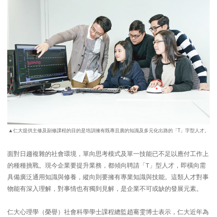
▲仁大提供主修及副修課程的目的是培訓擁有既專且廣的知識及多元化出路的「T」字型人才。
面對日趨複雜的社會環境，單向思考模式及單一技能已不足以應付工作上
的種種挑戰。現今企業要提升業務，都傾向聘請「T」型人才，即橫向需
具備廣泛通用知識與修養，縱向則要擁有專業知識與技能。這類人才對事
物能有深入理解，對事情也有獨到見解，是企業不可或缺的發展元素。
仁大心理學（榮譽）社會科學學士課程總監趙騫雯博士表示，仁大近年為