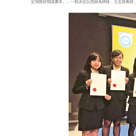
定局限於閱讀書本。」一勤決定以恩師為榜樣，立志當教師