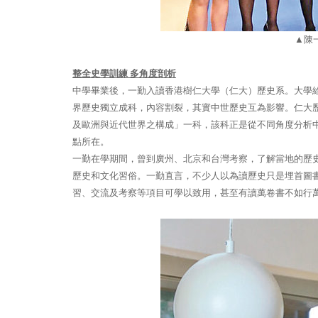
▲
陳
整全史學訓練
多角度剖析
中學畢業後，一勤入讀香港樹仁大學（仁大）歷史系。大學
界歷史獨立成科，內容割裂，其實中世歷史互為影響。仁大
及歐洲與近代世界之構成」一科，該科正是從不同角度分析
點所在。
一勤在學期間，曾到廣州、北京和台灣考察，了解當地的歷
歷史和文化習俗。一勤直言，不少人以為讀歷史只是埋首圖
習、交流及考察等項目可學以致用，甚至有讀萬卷書不如行