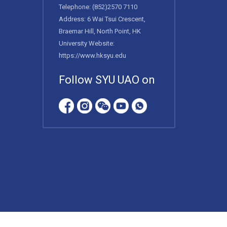
Telephone:
(852)2570 7110
Address: 6 Wai Tsui Crescent,
Braemar Hill, North Point, HK
University Website:
https://www.hksyu.edu
Follow SYU UAO on