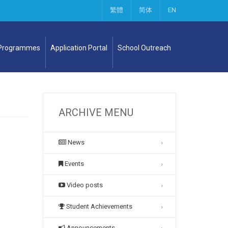
繁體
简体
EN
 Programmes
Application Portal
School Outreach
ARCHIVE MENU
News
Events
Video posts
Student Achievements
Announcements