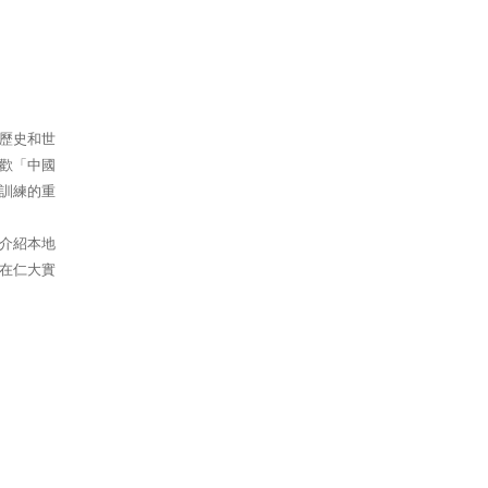
歷史和世
歡「中國
訓練的重
介紹本地
在仁大實