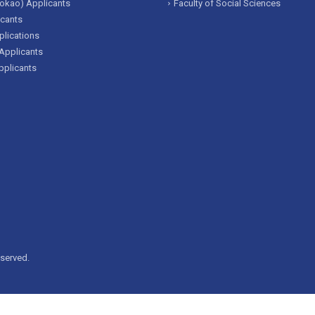
okao) Applicants
Faculty of Social Sciences
icants
lications
Applicants
pplicants
eserved.