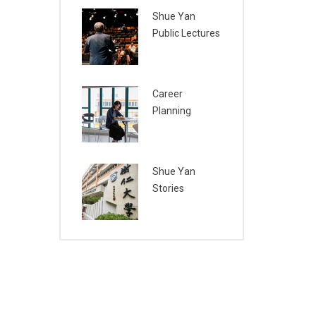
Shue Yan
Public Lectures
Career
Planning
Shue Yan
Stories