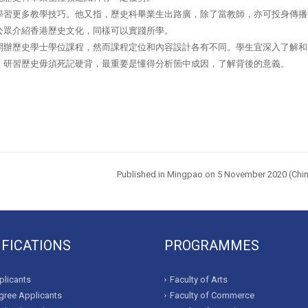
學習更多教學技巧。他又指，歷史科畢業生出路廣，除了當教師，亦可投身傳播
公眾介紹香港歷史文化，同樣可以實踐所學。
開辦歷史學士學位課程，然而課程定位和內容設計各有不同。學生宜深入了解和
，研習歷史毋須死記硬背，最重要是懂得分析箇中成因，了解背後的意義。
Published in Mingpao on 5 November
2020 (Chin
IFICATIONS
PROGRAMMES
licants
Faculty of Arts
ree Applicants
Faculty of Commerce