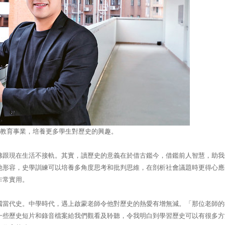
教育事業，培養更多學生對歷史的興趣。
彿跟現在生活不接軌。其實，讀歷史的意義在於借古鑑今，借鑑前人智慧，助我
他形容，史學訓練可以培養多角度思考和批判思維，在剖析社會議題時更得心應
非常實用。
國當代史。中學時代，遇上啟蒙老師令他對歷史的熱愛有增無減。「那位老師的
一些歷史短片和錄音檔案給我們觀看及聆聽，令我明白到學習歷史可以有很多方