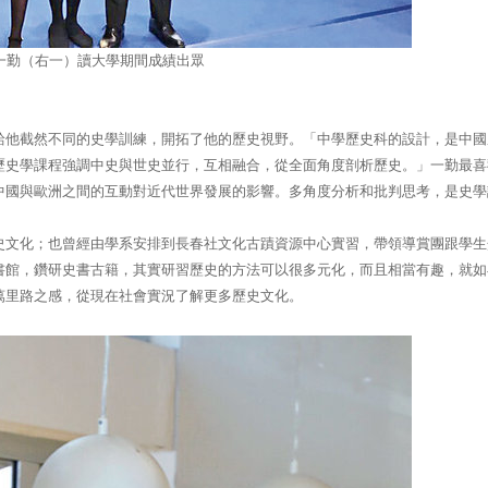
一勤（右一）讀大學期間成績出眾
給他截然不同的史學訓練，開拓了他的歷史視野。「中學歷史科的設計，是中國
歷史學課程強調中史與世史並行，互相融合，從全面角度剖析歷史。」一勤最喜
中國與歐洲之間的互動對近代世界發展的影響。多角度分析和批判思考，是史學
史文化；也曾經由學系安排到長春社文化古蹟資源中心實習，帶領導賞團跟學生
書館，鑽研史書古籍，其實研習歷史的方法可以很多元化，而且相當有趣，就如
萬里路之感，從現在社會實況了解更多歷史文化。