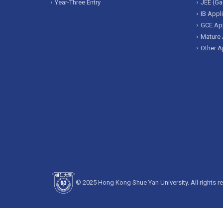
Year-Three Entry
JEE (Ga
IB Appl
GCE App
Mature 
Other A
© 2025 Hong Kong Shue Yan University. All rights r