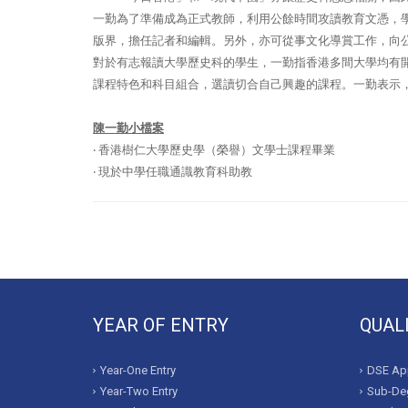
一勤為了準備成為正式教師，利用公餘時間攻讀教育文憑，
版界，擔任記者和編輯。另外，亦可從事文化導賞工作，向
對於有志報讀大學歷史科的學生，一勤指香港多間大學均有
課程特色和科目組合，選讀切合自己興趣的課程。一勤表示
陳一勤小檔案
‧
香港樹仁大學歷史學（榮譽）文學士課程畢業
‧
現於中學任職通識教育科助教
YEAR OF ENTRY
QUAL
Year-One Entry
DSE App
Year-Two Entry
Sub-Deg