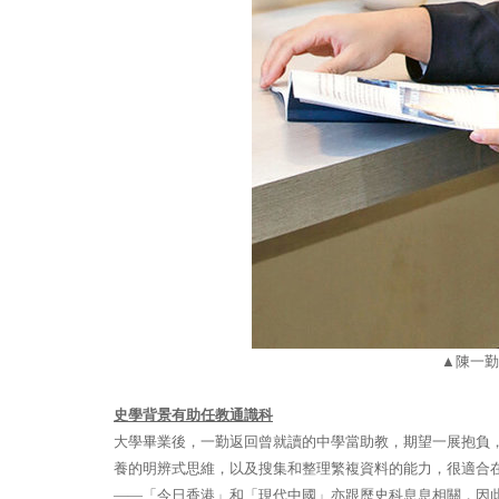
▲
陳一勤
史學背景有助任教通識科
大學畢業後，一勤返回曾就讀的中學當助教，期望一展抱負
養的明辨式思維，以及搜集和整理繁複資料的能力，很適合
——「今日香港」和「現代中國」亦跟歷史科息息相關，因