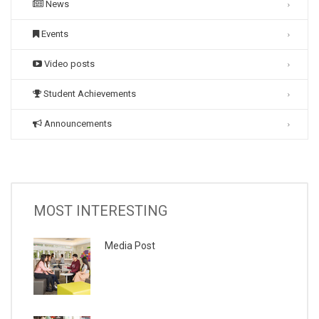
News
Events
Video posts
Student Achievements
Announcements
MOST INTERESTING
Media Post