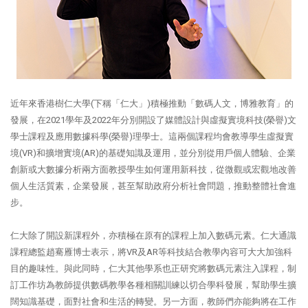
近年來香港樹仁大學(下稱「仁大」)積極推動「數碼人文，博雅教育」的
發展，在2021學年及2022年分別開設了媒體設計與虛擬實境科技(榮譽)文
學士課程及應用數據科學(榮譽)理學士。這兩個課程均會教導學生虛擬實
境(VR)和擴增實境(AR)的基礎知識及運用，並分別從用戶個人體驗、企業
創新或大數據分析兩方面教授學生如何運用新科技，從微觀或宏觀地改善
個人生活質素，企業發展，甚至幫助政府分析社會問題，推動整體社會進
步。
仁大除了開設新課程外，亦積極在原有的課程上加入數碼元素。仁大通識
課程總監趙騫雁博士表示，將VR及AR等科技結合教學內容可大大加強科
目的趣味性。與此同時，仁大其他學系也正研究將數碼元素注入課程，制
訂工作坊為教師提供數碼教學各種相關訓練以切合學科發展，幫助學生擴
闊知識基礎，面對社會和生活的轉變。另一方面，教師們亦能夠將在工作