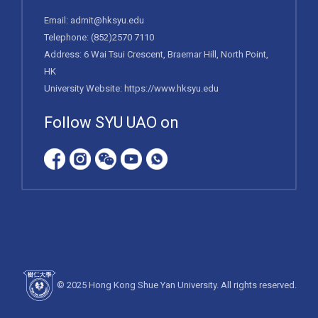
Email:
admit@hksyu.edu
Telephone:
(852)2570 7110
Address: 6 Wai Tsui Crescent, Braemar Hill, North Point,
HK
University Website:
https://www.hksyu.edu
Follow SYU UAO on
© 2025 Hong Kong Shue Yan University. All rights reserved.