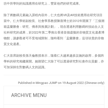
坊中所學到的知識應用在研究上，豐富他們的研究成果。
除了將數碼元素融入課程內容外，仁大也將VR及AR技術應用在研究項目
當中。仁大學術副校長、社會學系教授陳蒨博士於2012年開展了「三個潮
籍盂蘭勝會：研究、傳承與推廣計劃」，現在透過利用數碼科技結合人文
社科研究的成果，於2022年第二季推出香港首個虛擬的非物質文化遺產博
物館，讓參觀者可不受地域限制，隨時看到「盂蘭勝會」這項珍貴的非物
質文化遺產。
仁大首席副校長孫天倫教授表示，隨着仁大越來越多設施的啟用，多個跨
學科的研究相繼展開。她期望仁大除了可以透過研究對社會作出貢獻，亦
可加深師生對數碼人文的認識。
Published in Mingpao JUMP on 19 August 2022 (Chinese only)
ARCHIVE MENU