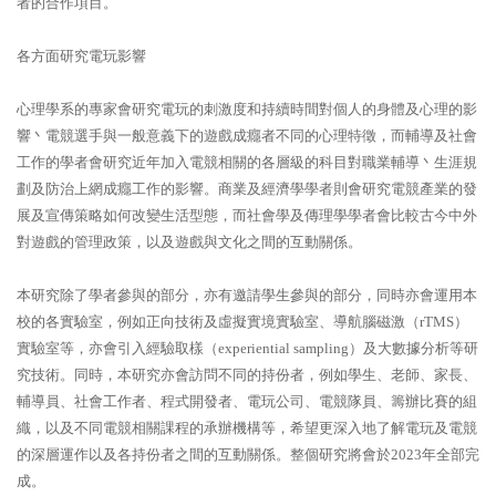
者的合作項目。
各方面研究電玩影響
心理學系的專家會研究電玩的刺激度和持續時間對個人的身體及心理的影
響丶電競選手與一般意義下的遊戲成癮者不同的心理特徵，而輔導及社會
工作的學者會研究近年加入電競相關的各層級的科目對職業輔導丶生涯規
劃及防治上網成癮工作的影響。商業及經濟學學者則會研究電競產業的發
展及宣傳策略如何改變生活型態，而社會學及傳理學學者會比較古今中外
對遊戲的管理政策，以及遊戲與文化之間的互動關係。
本研究除了學者參與的部分，亦有邀請學生參與的部分，同時亦會運用本
校的各實驗室，例如正向技術及虛擬實境實驗室、導航腦磁激（rTMS）
實驗室等，亦會引入經驗取樣（experiential sampling）及大數據分析等研
究技術。同時，本研究亦會訪問不同的持份者，例如學生、老師、家長、
輔導員、社會工作者、程式開發者、電玩公司、電競隊員、籌辦比賽的組
織，以及不同電競相關課程的承辦機構等，希望更深入地了解電玩及電競
的深層運作以及各持份者之間的互動關係。整個研究將會於2023年全部完
成。