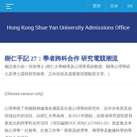
繁體
简体
EN
樹仁手記 27：
學者跨科合作 研究電競潮流
被訪者介紹︰
符瑋博士 (樹仁大學輔導及心理學系副教授、輔導心理學碩
士及博士課程研究統籌、正向技術及虛擬實境實驗室主管。)
(Chinese version only)
心理學除了有關精神健康各層面及社會心理學的研究外，近年亦有與其他
領域合作的項目。以樹仁大學為例，在2021年開始，由香港研究資助委員
會批出的跨學科合作項目（項目編號UGC/IDS(C)15/M01/20）就是集合本
校心理學丶社會學、社會工作學丶商業及經濟學、傳理學及數據科學的學