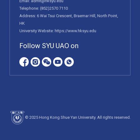
Email:
admit@hksyu.edu
Telephone:
(852)2570 7110
Address: 6 Wai Tsui Crescent, Braemar Hill, North Point,
HK
University Website:
https://www.hksyu.edu
Follow SYU UAO on
© 2025 Hong Kong Shue Yan University. All rights reserved.