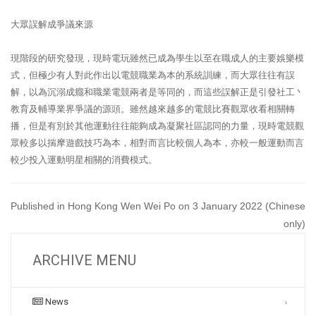
大眾誤解成爭議來源
現階段的研究發現，現時電玩雖然已成為學生以至在職成人的主要娛樂模
式，但極少有人對此作出以電競職業為本的系統訓練，而大眾往往有誤
解，以為沉溺成癮和職業電競兩者是等同的，而這些誤解正是引發社工丶
教育及輔導業界爭議的源頭。雖然越來越多的電競比賽觀眾收看相關轉
播，但是有別於其他運動往往能夠成為凝聚社區認同的力量，現時電競觀
眾較多以揣摩遊戲技巧為本，相對而言比較個人為本，亦較一般運動而言
較少投入運動明星相關的消費模式。
Published in Hong Kong Wen Wei Po on 3 January 2022 (Chinese
only)
ARCHIVE MENU
News