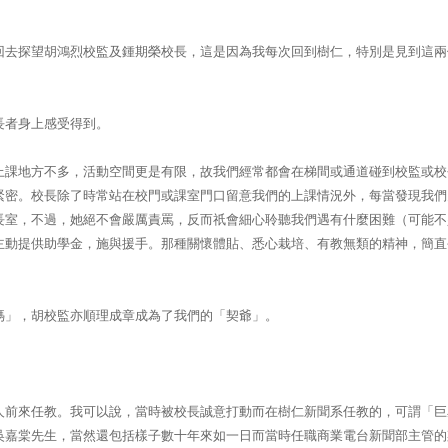
回去探望胡鴻烈校監及鍾期榮校長，這是因為我每次回到樹仁，特別是見到這兩
長者身上感受得到。
上課地方不多，活動空間更是有限，故我們經常都會在梯間或通道碰到校監或校
緊密。校長除了時常站在校門或課室門口留意我們的上課情況外，每當發現我們
長室，不過，她絕不會嚴厲責罵，反而祇會細心聆聽我們遇有什麼困難（可能不
主動提供助學金，施與援手。那種關懷體貼、悉心栽培、有教無類的精神，簡直
媽」，胡校監亦順理成章成為了我們的「契爺」。
人前來任教。我可以說，當時被校長誠意打動而在樹仁新聞系任教的，可謂「巨
吳嘉棠先生，當然還包括樣子數十年來如一日而當時任職商業電台新聞部主管的