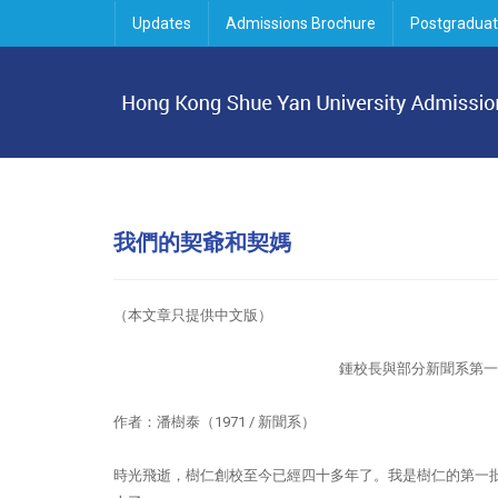
Updates
Admissions Brochure
Postgraduat
我們的契爺和契媽
（本文章只提供中文版）
鍾校長與部分新聞系第一
作者：潘樹泰（1971 / 新聞系）
時光飛逝，樹仁創校至今已經四十多年了。我是樹仁的第一