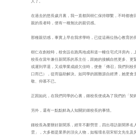
人了。
在過去的悠長歲月裏，我一直都與樹仁保持聯繫，不時都會
親的長者時，便有一種無比的親切感。
那種親切感，事實上早在我求學時，已從這兩位熱心教育的
樹仁在創校時，校舍設在跑馬地成和道一幢住宅式洋房內，
校長在當年兼任新聞系的系主任，跟她的接觸自然更多、更
或遲到早退，又或學業成績欠佳時，便會「傳召」我們到校
口而已），從而協助解決。如同學的困難源自經濟，她更會
敬、仰慕不已。
正因如此，在我們同學的心裏，鍾校長便成為了我們的「契
另外，還有一點點鮮為人知關於鍾校長的事情。
鍾校長為要辦好新聞系，經常不辭勞苦，四出尋訪新聞界名
雲」，大多都是業界的頂尖人物，如報壇名宿宋郁文先生及