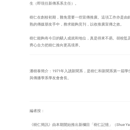
生（即現任新傳系系主任）。
樹仁在創校初期，難免需要一些宣傳推廣。這項工作亦是由
熟的傳媒朋友手中，務求能夠見刊，以收推廣宣傳之效。
樹仁能夠有今日的驕人成就和地位，真是得來不易。胡校監
齊心合力把樹仁推向更高境界。
潘樹泰簡介：1971年入讀新聞系，是樹仁和新聞系第一屆學
與傳播學系學友會會長。
編者按：
《樹仁簡訊》由本期開始推出新欄目「樹仁記憶」（Shue Y