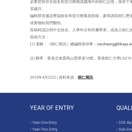
必要把留存在校友和昔日教職員腦海中的樹仁記憶，保存下
習歲月。
編輯部現邀請歷屆校友和昔日教職員投稿，參與譜寫樹仁歷
或實物給我們翻拍。
投稿時請註明中文姓名、入學年分和所屬學系，或加入樹仁
投稿方法：
(1) 電郵：《樹仁簡訊》總編輯張仲華：
cwcheung@hksyu.e
(2) 郵寄：香港北角寶馬山慧翠道10號，香港樹仁大學LG2
2013年4月22日 | 資料來源：
樹仁簡訊
YEAR OF ENTRY
QUAL
Year-One Entry
DSE App
Year-Two Entry
Sub-Deg