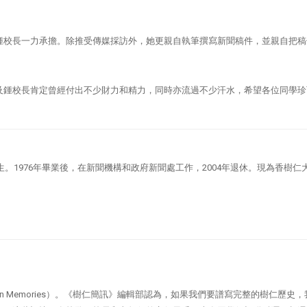
鍾校長一力承擔。除推受傳媒採訪外，她更親自執筆撰寫新聞稿件，並親自把稿
及鍾校長肯定曾經付出不少財力和精力，同時亦流過不少汗水，希望各位同學珍
生。1976年畢業後，在新聞機構和政府新聞處工作，2004年退休。現為香樹仁
an Memories）。《樹仁簡訊》編輯部認為，如果我們要譜寫完整的樹仁歷史