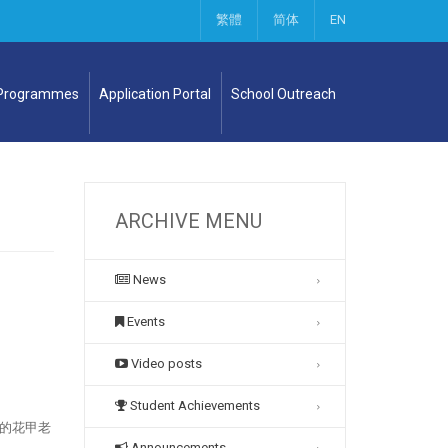
繁體
简体
EN
 Programmes
Application Portal
School Outreach
ARCHIVE MENU
News
Events
Video posts
Student Achievements
的花甲老
Announcements