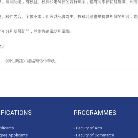
來。這些記憶，有校監、校長和老師們的言行風采，也有同學們切磋砥礪、相濡
史。稿件內容、字數不限，但宜以記實為主。投稿時請盡量提供相關的相片，也
的年分和所屬部門，並附聯絡電話和電郵。
du
10，《樹仁簡訊》總編輯張仲華收。
IFICATIONS
PROGRAMMES
licants
Faculty of Arts
ree Applicants
Faculty of Commerce