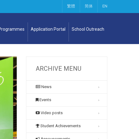
繁體
简体
EN
 Programmes
Application Portal
School Outreach
ARCHIVE MENU
News
Events
Video posts
Student Achievements
Announcements