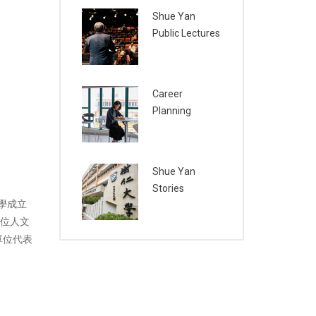
Shue Yan
Public Lectures
Career
Planning
Shue Yan
Stories
學成立
數位人文
單位代表