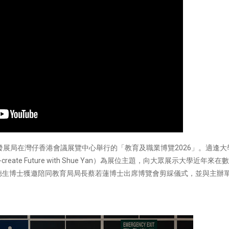
易發展局在灣仔香港會議展覽中心舉行的「教育及職業博覽2026」。適逢大
ate Future with Shue Yan）為展位主題，向大眾展示大學近年來在
德生博士獲邀陪同教育局局長蔡若蓮博士出席博覽會剪綵儀式，並與主辦