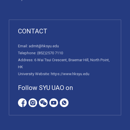
CONTACT
Email:
admit@hksyu.edu
Telephone:
(852)2570 7110
Address: 6 Wai Tsui Crescent, Braemar Hill, North Point,
HK
University Website:
https://www.hksyu.edu
Follow SYU UAO on