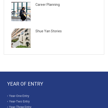
Career Planning
Shue Yan Stories
YEAR OF ENTRY
Year-One Entry
Year-Two Entry
Year-Three Entry