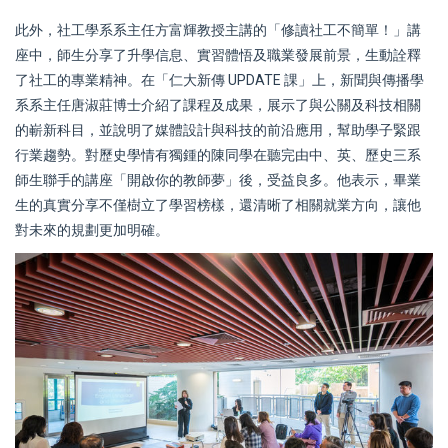
此外，社工學系系主任方富輝教授主講的「修讀社工不簡單！」講
座中，師生分享了升學信息、實習體悟及職業發展前景，生動詮釋
了社工的專業精神。在「仁大新傳 UPDATE 課」上，新聞與傳播學
系系主任唐淑莊博士介紹了課程及成果，展示了與公關及科技相關
的嶄新科目，並說明了媒體設計與科技的前沿應用，幫助學子緊跟
行業趨勢。對歷史學情有獨鍾的陳同學在聽完由中、英、歷史三系
師生聯手的講座「開啟你的教師夢」後，受益良多。他表示，畢業
生的真實分享不僅樹立了學習榜樣，還清晰了相關就業方向，讓他
對未來的規劃更加明確。