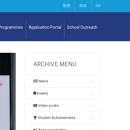
繁體
简体
EN
 Programmes
Application Portal
School Outreach
ARCHIVE MENU
News
Events
Video posts
Student Achievements
Announcements