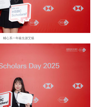
輔心系一年級生謝艾煬