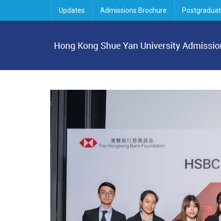
Updates
Admissions Brochure
Postgraduat