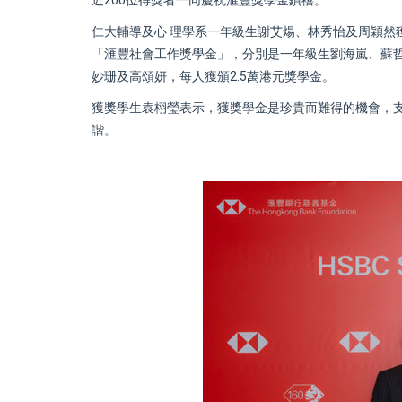
仁大輔導及心 理學系一年級生謝艾煬、林秀怡及周穎然獲「
「滙豐社會工作獎學金」，分別是一年級生劉海嵐、蘇哲
妙珊及高頌妍，每人獲頒2.5萬港元獎學金。
獲獎學生袁栩瑩表示，獲獎學金是珍貴而難得的機會，
諧。