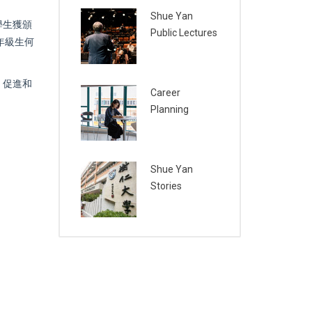
Shue Yan
學生獲頒
Public Lectures
年級生何
，促進和
Career
Planning
Shue Yan
Stories