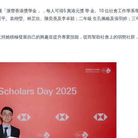
滙豐香港獎學金 」，每人可得5 萬港元獎 學 金。10 位社會工作學系
平、袁栩瑩、林芷欣、陳奕熹及李卓穎；二年級 生孔佩榆及張羽婷；三
支持她積極發展自己的興趣並提升專業技能，從而幫助社會上的弱勢社群