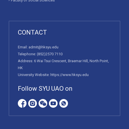
Faculty of Social Sciences
CONTACT
Email:
admit@hksyu.edu
Telephone:
(852)2570 7110
Address: 6 Wai Tsui Crescent, Braemar Hill, North Point,
HK
University Website:
https://www.hksyu.edu
Follow SYU UAO on