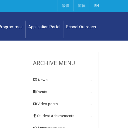
繁體
简体
EN
 Programmes
Application Portal
School Outreach
ARCHIVE MENU
News
Events
Video posts
Student Achievements
Announcements