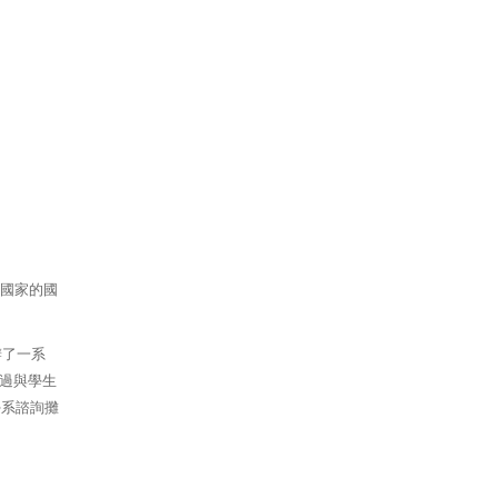
等國家的國
辦了一系
過與學生
學系諮詢攤