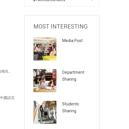
MOST INTERESTING
Media Post
內地生。
Department
Sharing
中國語言
Students
。
Sharing