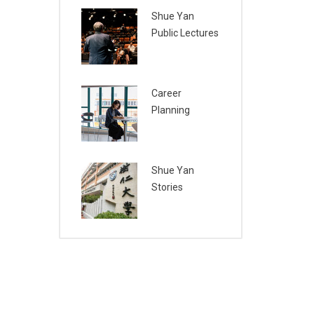
Shue Yan
Public Lectures
Career
Planning
Shue Yan
Stories