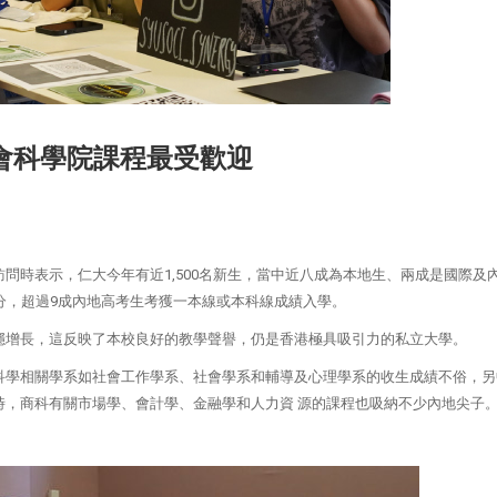
社會科學院課程最受歡迎
問時表示，仁大今年有近1,500名新生，當中近八成為本地生、兩成是國際及
分，超過9成內地高考生考獲一本線或本科線成績入學。
穩增長，這反映了本校良好的教學聲譽，仍是香港極具吸引力的私立大學。
科學相關學系如社會工作學系、社會學系和輔導及心理學系的收生成績不俗，另
時，商科有關市場學、會計學、金融學和人力資 源的課程也吸納不少內地尖子