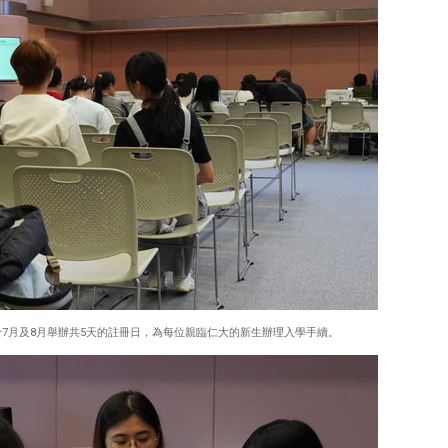
於7月及8月舉辦共5天的註冊日，為每位親臨仁大的新生辦理入學手續。