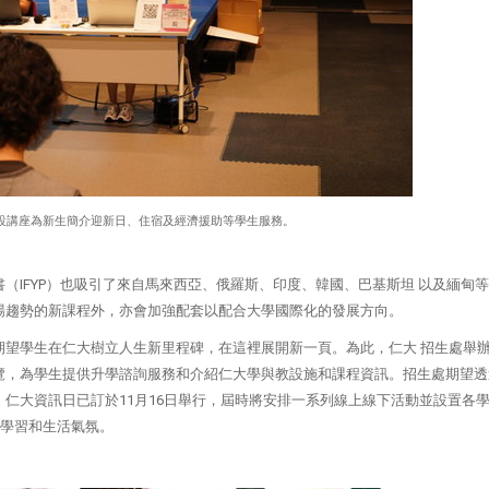
設講座為新生簡介迎新日、住宿及經濟援助等學生服務。
（IFYP）也吸引了來自馬來西亞、俄羅斯、印度、韓國、巴基斯坦 以及緬甸
場趨勢的新課程外，亦會加強配套以配合大學國際化的發展方向。
期望學生在仁大樹立人生新里程碑，在這裡展開新一頁。為此，仁大 招生處舉
覽，為學生提供升學諮詢服務和介紹仁大學與教設施和課程資訊。招生處期望透
仁大資訊日已訂於11月16日舉行，屆時將安排一系列線上線下活動並設置各
園學習和生活氣氛。