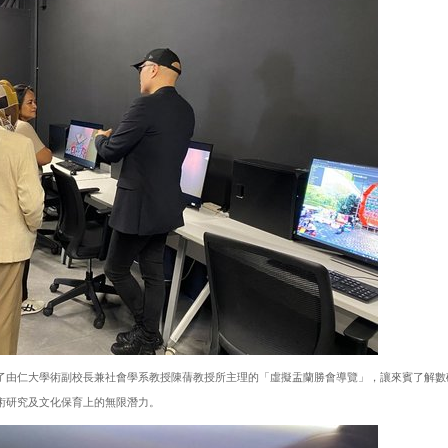
了由仁大學術副校長兼社會學系教授陳蒨教授所主理的「虛擬盂蘭勝會導覽」，讓來賓了解數
術研究及文化保育上的無限潛力。