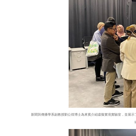
新聞與傳播學系副教授劉公煌博士為來賓介紹虛擬實境實驗室，並展示