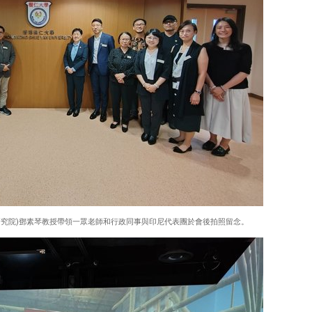
研究院)鄧素琴教授帶領一眾老師和行政同事與印尼代表團於會後拍照留念。