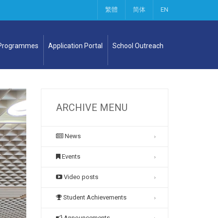
繁體
简体
EN
 Programmes
Application Portal
School Outreach
ARCHIVE MENU
News
Events
Video posts
Student Achievements
Announcements