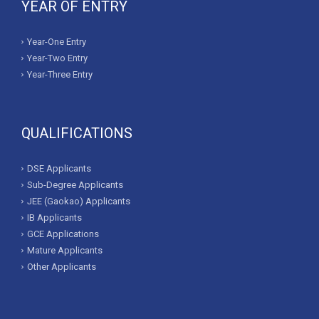
YEAR OF ENTRY
Year-One Entry
Year-Two Entry
Year-Three Entry
QUALIFICATIONS
DSE Applicants
Sub-Degree Applicants
JEE (Gaokao) Applicants
IB Applicants
GCE Applications
Mature Applicants
Other Applicants