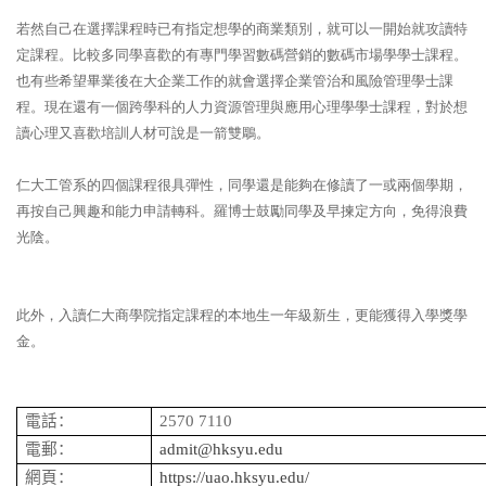
若然自己在選擇課程時已有指定想學的商業類別，就可以一開始就攻讀特
定課程。比較多同學喜歡的有專門學習數碼營銷的數碼市場學學士課程。
也有些希望畢業後在大企業工作的就會選擇企業管治和風險管理學士課
程。現在還有一個跨學科的人力資源管理與應用心理學學士課程，對於想
讀心理又喜歡培訓人材可說是一箭雙鵰。
仁大工管系的四個課程很具彈性，同學還是能夠在修讀了一或兩個學期，
再按自己興趣和能力申請轉科。羅博士鼓勵同學及早揀定方向，免得浪費
光陰。
此外，入讀仁大商學院指定課程的本地生一年級新生，更能獲得入學獎學
金。
電話：
2570 7110
電郵：
admit@hksyu.edu
網頁：
https://uao.hksyu.edu/