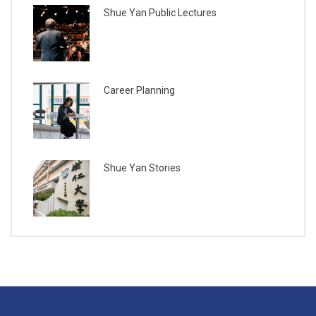
Shue Yan Public Lectures
Career Planning
Shue Yan Stories