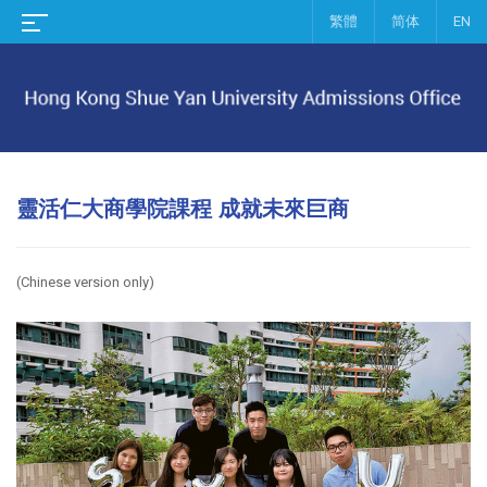
繁體
简体
EN
靈活仁大商學院課程 成就未來巨商
(Chinese v
ersion o
nly)