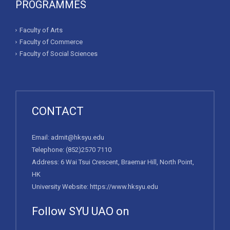
PROGRAMMES
Faculty of Arts
Faculty of Commerce
Faculty of Social Sciences
CONTACT
Email:
admit@hksyu.edu
Telephone:
(852)2570 7110
Address: 6 Wai Tsui Crescent, Braemar Hill, North Point,
HK
University Website:
https://www.hksyu.edu
Follow SYU UAO on