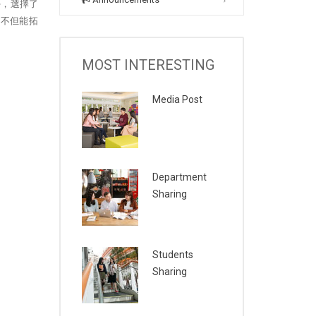
學，選擇了
，不但能拓
MOST INTERESTING
Media Post
Department
Sharing
Students
Sharing