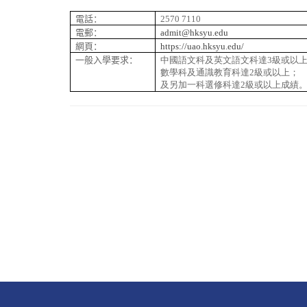
電話：
2570 7110
電郵：
admit@hksyu.edu
網頁：
https://uao.hksyu.edu/
一般入學要求：
中國語文科及英文語文科達
3
級或以
數學科及通識教育科達
2
級或以上；
及另加一科選修科達
2
級或以上成績