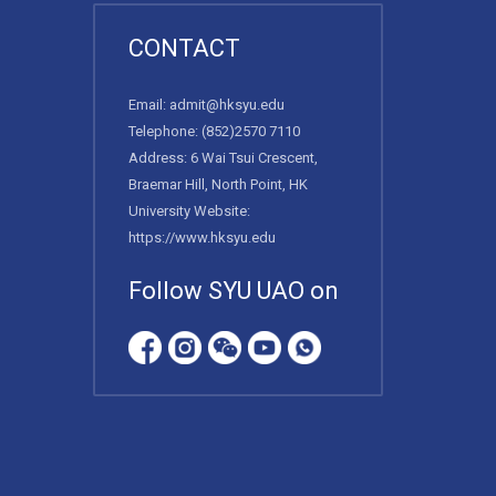
CONTACT
Email:
admit@hksyu.edu
Telephone:
(852)2570 7110
Address: 6 Wai Tsui Crescent,
Braemar Hill, North Point, HK
University Website:
https://www.hksyu.edu
Follow SYU UAO on