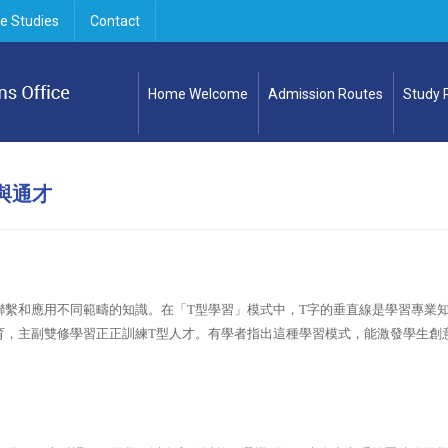
e Studies
Contact
Home Welcome
Admission Routes
Study
與通才
聯繫和應用不同範疇的知識。在「
T
型學習」模式中，
T
字的垂直線是學習專業
育，主副雙修學習正正訓練
T
型人才。有學者指出這種學習模式，能激發學生創