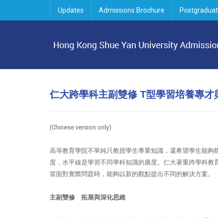
Updates
Admissions Brochure
Postgraduat
仁大跨學科主副雙修 T型學習培養專才
(Chinese v
ersion o
nly)
高等教育學院不單純只教授學生專業知識，還希望學生能夠
度，水平線是學習不同學科知識的廣度。仁大著重跨學科教
當面對實際問題時，能夠以新的觀點提出不同的解決方案。
主副雙修
拓展與深化思維