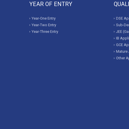
YEAR OF ENTRY
QUAL
Year-One Entry
DSE App
Year-Two Entry
Sub-Deg
Year-Three Entry
JEE (Ga
IB Appl
GCE App
Mature 
Other A