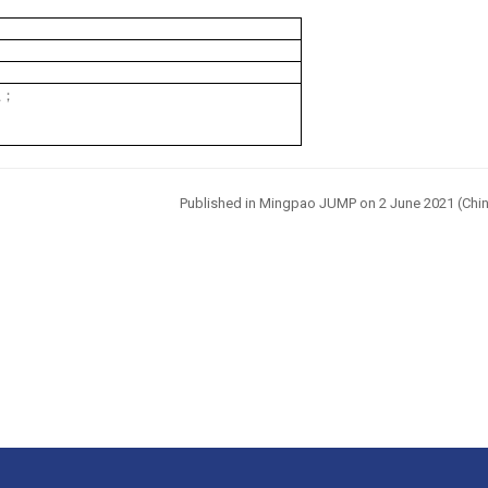
上；
。
Published in Mingpao JUMP on 2 June
2021 (Chin