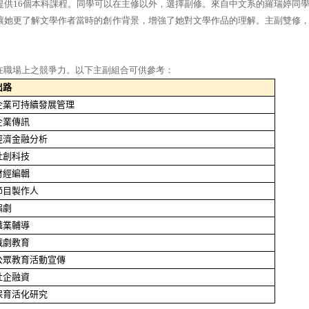
提供
16
個本科課程。同學可以在主修以外，選擇副修。來自中文系的羅瑞婷同
讓她更了解文學作者當時的創作背景，增強了她對文學作品的理解。主副雙修
在職場上之競爭力。以下主副組合可供參考：
出路
企業可持續發展管理
企業傳訊
經濟金融分析
社創科技
財經編輯
節目製作人
編劇
職業輔導
戲劇教育
公眾教育活動宣傳
社企融資
保育活化研究