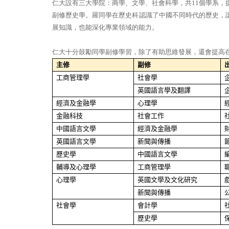
仁大設有三大學院：商學、文學、社會科學，共
11
個學系，
副修歷史學。羅同學在歷史科認識了中國不同時代的歷史，
展知識，也能深化專業領域的能力。
仁大十分鼓勵同學副修學習，除了有助思維發展，還會提高
主修
副修
工商管理學
社會學
英國語言學及翻譯
經濟及金融學
心理學
金融科技
社會工作
中國語言文學
經濟及金融學
英國語言文學
新聞與傳播
歷史學
中國語言文學
輔導及心理學
工商管理學
心理學
英國文學及文化研究
新聞與傳播
社會學
會計學
歷史學