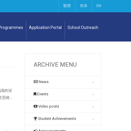
繁體
简体
EN
 Programmes
Application Portal
School Outreach
ARCHIVE MENU
News
知識的深
Events
意思維，
Video posts
Student Achievements
Announcements