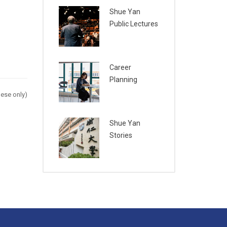
Shue Yan
Public Lectures
Career
Planning
ese only)
Shue Yan
Stories