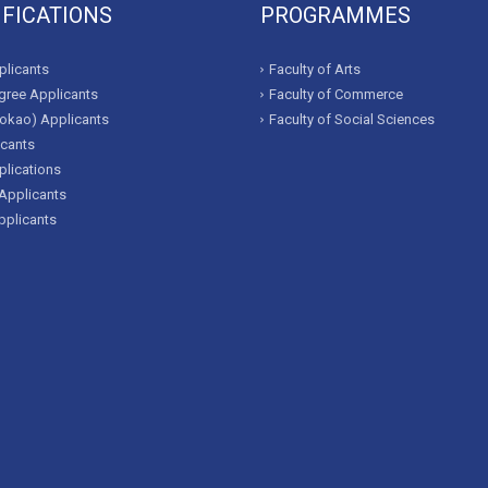
IFICATIONS
PROGRAMMES
licants
Faculty of Arts
ree Applicants
Faculty of Commerce
okao) Applicants
Faculty of Social Sciences
icants
lications
Applicants
pplicants