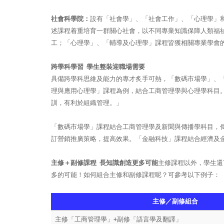
社會科學院：
設有「社會學」、「社會工作」、「心理學」
述課程着重培育一群關心社會，以不同專業知識保障人類福
工；「心理學」、「輔導及心理學」課程皆獲相關專業學會
跨學科學習 學生整裝迎職場需要
具備跨學科思維及能力的專才炙手可熱，「數碼市場學」、
理與應用心理學」課程為例，結合工商管理學與心理學科目
訓，有利於組織管理。」
「數碼市場學」課程結合工商管理學及新聞與傳播學科目，
訂營銷推廣策略，提高效果。「金融科技」課程結合經濟及
主修＋副修課程 長知識創造更多可能
主修課程以外，學生還
多的可能！如何組合主修和副修課程呢？可參考以下例子：
主修／副修組合
主修「工商管理學」+副修「語言學及翻譯」