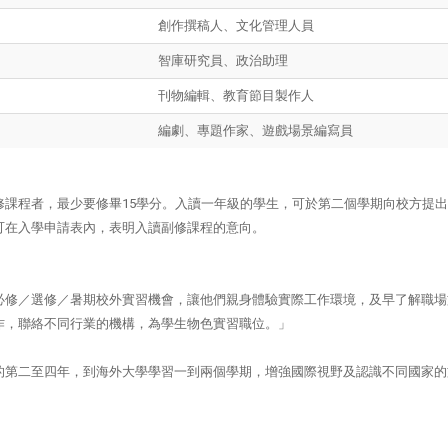
創作撰稿人、文化管理人員
智庫研究員、政治助理
刊物編輯、教育節目製作人
編劇、專題作家、遊戲場景編寫員
修課程者，最少要修畢15學分。入讀一年級的學生，可於第二個學期向校方提
可在入學申請表內，表明入讀副修課程的意向。
必修／選修／暑期校外實習機會，讓他們親身體驗實際工作環境，及早了解職場
作，聯絡不同行業的機構，為學生物色實習職位。」
的第二至四年，到海外大學學習一到兩個學期，增強國際視野及認識不同國家的