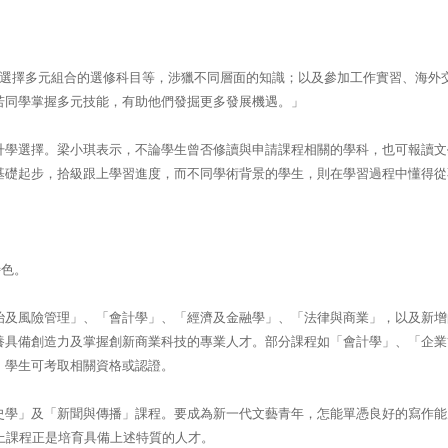
是選擇多元組合的選修科目等，涉獵不同層面的知識；以及參加工作實習、海外
若同學掌握多元技能，有助他們發掘更多發展機遇。」
升學選擇。梁小琪表示，不論學生曾否修讀與申請課程相關的學科，也可報讀文
基礎起步，拾級跟上學習進度，而不同學術背景的學生，則在學習過程中懂得從
特色。
治及風險管理」、「會計學」、「經濟及金融學」、「法律與商業」，以及新增
養具備創造力及掌握創新商業科技的專業人才。部分課程如「會計學」、「企業
，學生可考取相關資格或認證。
史學」及「新聞與傳播」課程。要成為新一代文藝青年，怎能單憑良好的寫作能
上課程正是培育具備上述特質的人才。