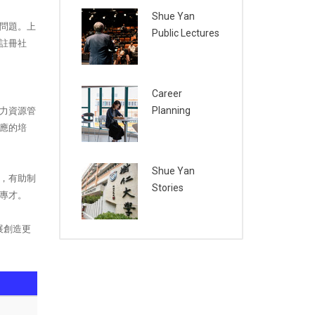
Shue Yan
問題。上
Public Lectures
註冊社
Career
Planning
力資源管
應的培
Shue Yan
，有助制
Stories
專才。
展創造更