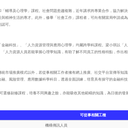
和「輔導及心理學」課程。社會問題愈趨複雜，近年講求跨專業合作，協力解決
祉與精神生活的專才。此外，修畢「社會工作」課程者，可向有關當局申請成為
的認可。
「金融科技」、「人力資源管理與應用心理學」均屬跨學科課程。梁小琪以「人
。「人力資源人員若能掌握心理學知識，有助了解不同員工的性格特點，作出相
傳統市場推廣模式以外，若從事相關工作者擁有網上推廣、社交平台宣傳等知識
金融、風險管理、應用數據科學科目，透過全面訓練，培育具有操守的金融科技
可選修副修課程，培養不同興趣之餘，亦能吸收其他範疇的知識，為日後的發
可從事相關工種
機構傳訊人員