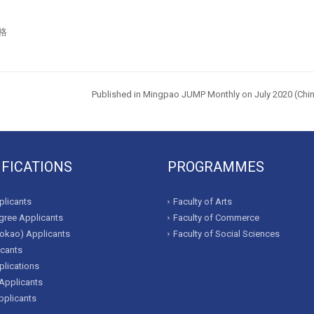
格
Published in Mingpao JUMP Monthly on July
2020 (Chin
IFICATIONS
PROGRAMMES
licants
Faculty of Arts
ree Applicants
Faculty of Commerce
okao) Applicants
Faculty of Social Sciences
icants
lications
Applicants
pplicants