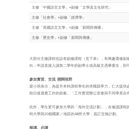
主修「中國語言文學」+副修「文學及文化研究」
主修「社會學」+副修「經濟學」
主修「英國語言文學」+副修「新聞與傳播」
主修「歷史學」+副修「新聞與傳播」
大部分主修課程也設有副修課程（見下表），有興趣選修副
向；申請直接入讀第二學年的副學士或高級文憑畢業生，則
參加實習、交流 開闊視野
梁小琪表示，為提升本科課程學生的求職競爭力，仁大提供
助日後適應工作的節奏。「工作實習辦公室會與不同學系合
此外，學生更可參加大學的「海外交流計劃」，在修讀課程
時大學與20個國家／地區的48所大學，簽訂交換計劃。
報讀。必讀