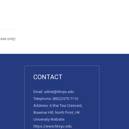
ese only)
CONTACT
Email:
admit@hksyu.edu
Telephone:
(852)2570 7110
Address: 6 Wai Tsui Crescent,
Braemar Hill, North Point, HK
University Website:
https://www.hksyu.edu