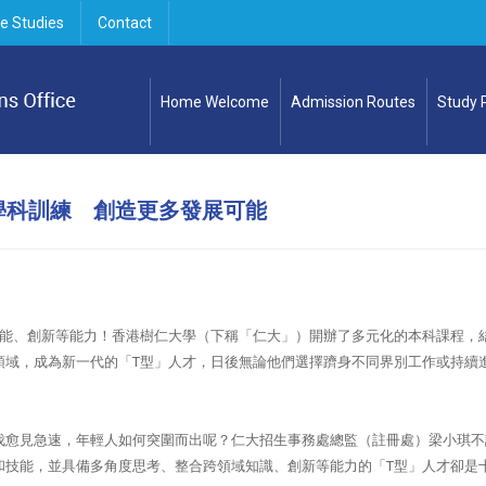
e Studies
Contact
Home Welcome
Admission Routes
Study
學科訓練 創造更多發展可能
技能、創新等能力！香港樹仁大學（下稱「仁大」）開辦了多元化的本科課程，
領域，成為新一代的「T型」人才，日後無論他們選擇躋身不同界別工作或持續
伐愈見急速，年輕人如何突圍而出呢？仁大招生事務處總監（註冊處）梁小琪不
和技能，並具備多角度思考、整合跨領域知識、創新等能力的「T型」人才卻是