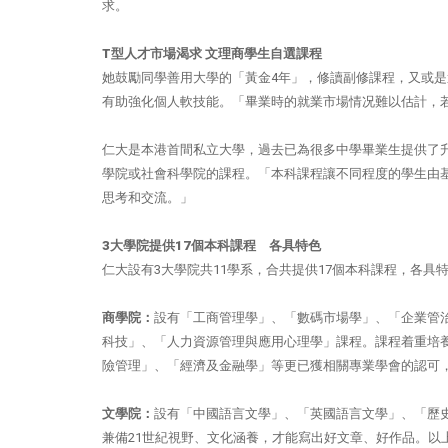
求。
T型人才市場渴求 文理商學生自選課程
她鼓勵同學善用大學的「黃金4年」，修讀副修課程，又或
有助強化個人軟技能。「畢業時的就業市場情况難以估計，
仁大是本港首間私立大學，過去已為很多中學畢業生提供了
學院或社會科學院的課程。「本科課程讓不同程度的學生由
思考和交流。」
3大學院提供17個本科課程 各具特色
仁大設有3大學院共11學系，合共提供17個本科課程，各具
商學院：
設有「工商管理學」、「數碼市場學」、「企業管
科技」、「人力資源管理與應用心理學」課程。課程着重培
險管理」、「經濟及金融學」等更已獲相關專業學會的認可
文學院：
設有「中國語言文學」、「英國語言文學」、「歷
兼備21世紀視野、文化涵養，才能寫出好文章、好作品。以