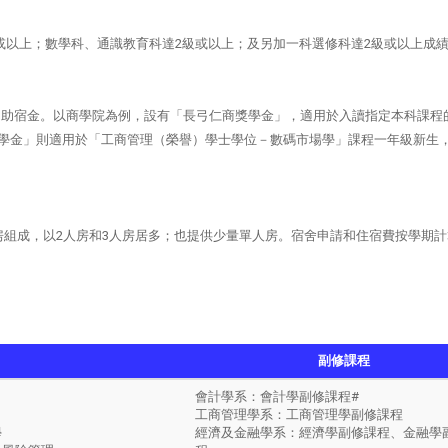
級或以上；數學科、通識教育科達2級或以上；及另加一科選修科達2級或以上成
和助宿金。以商學院為例，設有「長弓仁商獎學金」，適用於入讀指定本科課程
E入學獎學金」則適用於「工商管理（榮譽）學士學位－數碼市場學」課程一年級新生
人房組成，以2人房和3人房居多；也提供少量單人房。宿舍申請和住宿費按學期
副修課程
會計學系：會計學副修課程#
工商管理學系：工商管理學副修課程
學
經濟及金融學系：經濟學副修課程、金融學