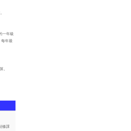
績。
的一年級
，每年最
計算。
副修課