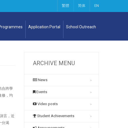
繁體
简体
EN
 Programmes
Application Portal
School Outreach
ARCHIVE MENU
News
結合跨學
Events
進修，均
Video posts
諱言，近
Student Achievements
十分渴
Announcements