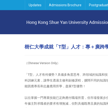
Updates
Admissions Brochure
Postgraduat
樹仁大學成就「T型」人才：
專＋廣跨
（Chinese Version Only）
「T型」人才有何優勢？具備多角度思考、跨領域的知識和
科訓練元素，讓學生透過主修和副修課程，擴闊不同的知識
能因應專長和志趣應用所學，盡展T型優勢！
以往掌握一門專業技能已足夠應付職場所需，但市場發展步
年僱主對求職者的要求有增無減，但對具備既專且廣的知識