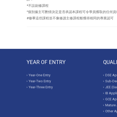
*不設副修課程
^個別僱主可酌情決定是否承認本課程可令學員獲取的任何資
#修畢這些課程並不像修讀主修課程般獲得相同的專業認可
YEAR OF ENTRY
QUAL
Year-One Entry
DSE App
Year-Two Entry
Sub-Deg
Year-Three Entry
JEE (Ga
IB Appl
GCE App
Mature 
Other A