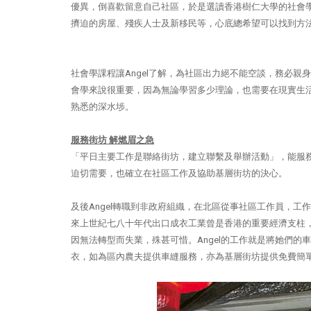
優異，倒喜歡留意自己社區，於是選讀香港樹仁大學的社會
擠迫的房屋、殘疾人士及新移民等，心底總希望可以找到方
社會學課程讓
Angel
了解，為社區出力絕不能空談，務必親身
會學來說很重要，因為無論學習多少理論，也需要在現實生
熟悉的深水埗。
服務街坊
解燃眉之急
「平日主要工作是聯絡街坊，建立聯繫及舉辦活動」，能服
迫切需要，也確立在社區工作及協助基層街坊的決心。
及後
Angel
轉職到非政府組織，在北區從事社區工作員，工作
來上世紀七八十年代出口成衣工業曾是香港的重要經濟支柱
因無法轉型而失業，殊甚可惜。
Angel
的工作就是將她們的車
衣，如為區內農夫提供車縫服務，亦為基層街坊提供免費簡