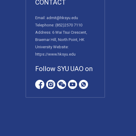
CONTACT
Email:
admit@hksyu.edu
Telephone:
(852)2570 7110
Address: 6 Wai Tsui Crescent,
Braemar Hill, North Point, HK
University Website:
https://www.hksyu.edu
Follow SYU UAO on