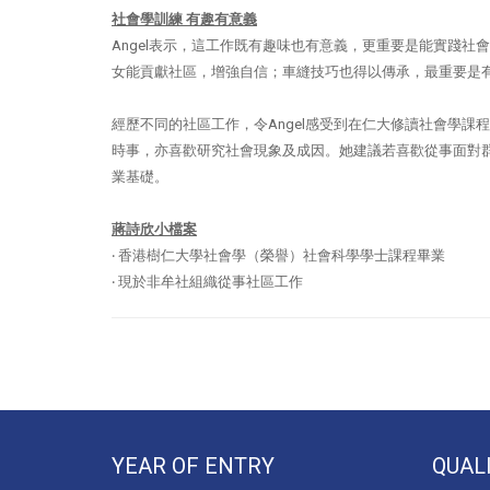
社會學訓練
有趣有意義
Angel
表示，這工作既有趣味也有意義，更重要是能實踐社會
女能貢獻社區，增強自信；車縫技巧也得以傳承，最重要是
經歷不同的社區工作，令
Angel
感受到在仁大修讀社會學課程
時事，亦喜歡研究社會現象及成因。她建議若喜歡從事面對
業基礎。
蔣詩欣小檔案
‧
香港樹仁大學社會學（榮譽）社會科學學士課程畢業
‧
現於非牟社組織從事社區工作
YEAR OF ENTRY
QUAL