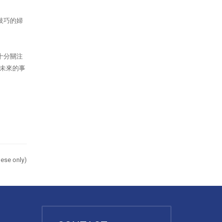
技巧的婦
十分關注
未來的事
ese only)