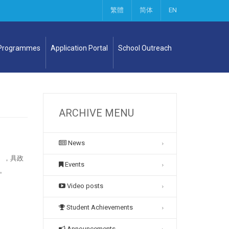
繁體
简体
EN
 Programmes
Application Portal
School Outreach
ARCHIVE MENU
News
），具政
Events
。
Video posts
Student Achievements
Announcements