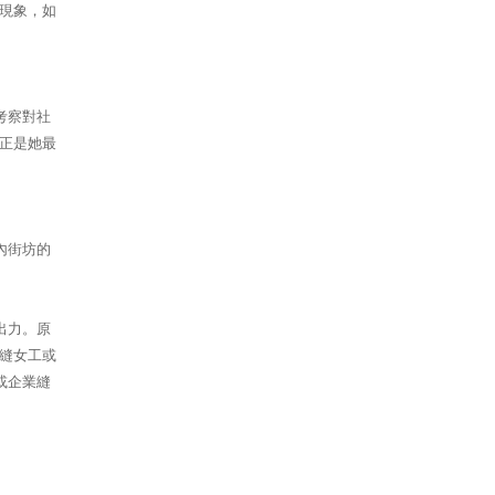
現象，如
考察對社
正是她最
內街坊的
出力。原
縫女工或
或企業縫