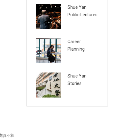
Shue Yan
Public Lectures
Career
Planning
Shue Yan
Stories
成績不算