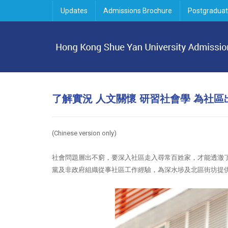
Updates
Admissions Brochure
Postgraduat
了解實況 人文關懷 研習社會學 為社區
(Chinese version only
)
社會問題層出不窮，要深入社區走入尋常百姓家，才能透澈
黨及非政府組織從事社區工作經驗，為深水埗及北區街坊提