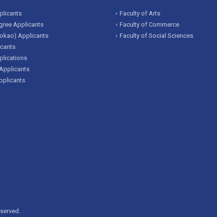
licants
Faculty of Arts
ree Applicants
Faculty of Commerce
okao) Applicants
Faculty of Social Sciences
icants
lications
Applicants
pplicants
eserved.