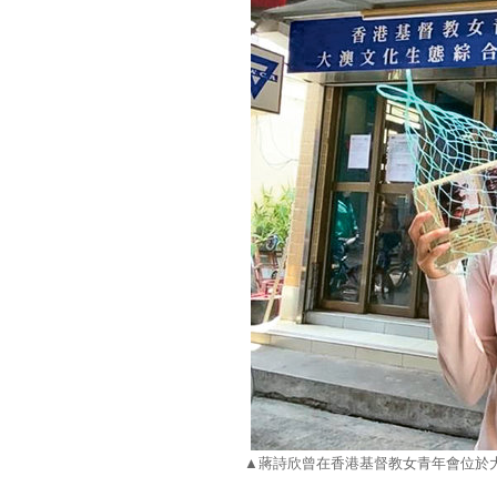
▲
蔣詩欣曾在香港基督教女青年會位於