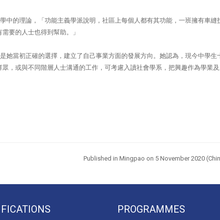
學中的理論，「功能主義學派說明，社區上每個人都有其功能，一班擁有車縫
有需要的人士也得到幫助。」
是她當初正確的選擇，建立了自己事業方面的發展方向。她認為，現今中學生
群眾，或與不同階層人士溝通的工作，可考慮入讀社會學系，把興趣作為學業及
Published in Mingpao on 5 November
2020 (Chin
IFICATIONS
PROGRAMMES