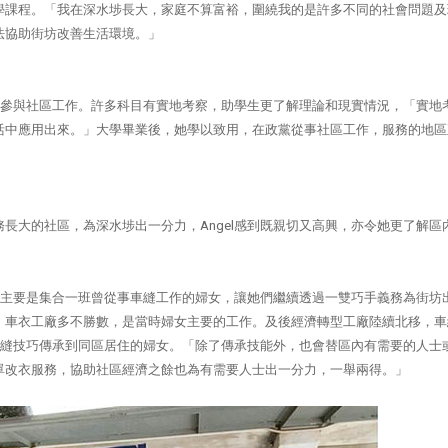
學課程。「我在深水埗長大，家庭不算富裕，圍繞我的是許多不同的社會問題及
法協助街坊改善生活環境。」
參與社區工作。許多科目有實地考察，助學生更了解理論和現實情況，「實地
活中應用出來。」大學畢業後，她學以致用，在政黨從事社區工作，服務的地區
務長大的社區，為深水埗出一分力，
Angel
感到既親切又高興，亦令她更了解區
主要是集合一班曾從事車縫工作的婦女，讓她們繼續透過一雙巧手義務為街坊
，車衣工廠多不勝數，是當時婦女主要的工作。及後經濟轉型工廠陸續北移，車
縫技巧傳承到同區居住的婦女。「除了傳承技能外，也會替區內有需要的人士
單改衣服務，協助社區經濟之餘也為有需要人士出一分力，一舉兩得。」