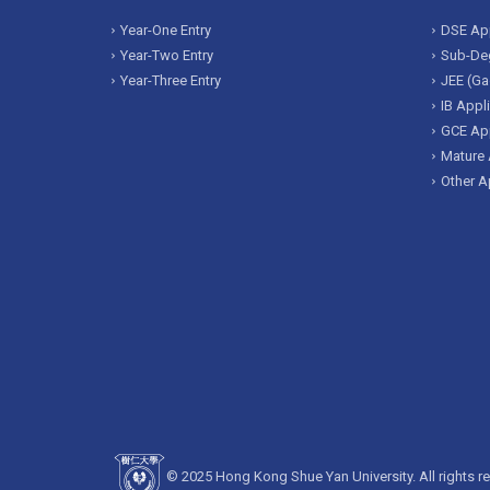
Year-One Entry
DSE App
Year-Two Entry
Sub-Deg
Year-Three Entry
JEE (Ga
IB Appl
GCE App
Mature 
Other A
© 2025 Hong Kong Shue Yan University. All rights r