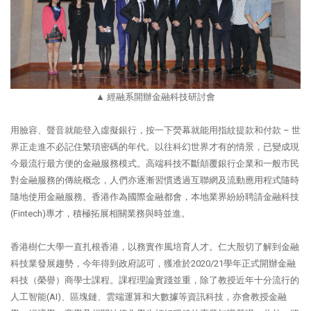
▲ 經融系開辦金融科技研討會
用臉容、聲音就能登入虛擬銀行，按一下熒幕就能用指紋提款和付款 – 世
界正走進不必記住繁瑣密碼的年代。以往科幻世界才有的情景，已變成現
今最流行最方便的金融服務模式。高端科技不斷顛覆銀行企業和一般市民
對金融服務的傳統概念，人們亦逐漸習慣透過互聯網及流動應用程式隨時
隨地使用金融服務。香港作為國際金融都會，本地業界紛紛聘請金融科技
(Fintech)專才，積極拓展相關業務與時並進。
香港樹仁大學一直扎根香港，以務實作風培育人才。仁大殷切了解到金融
科技業發展趨勢，今年得到政府認可，獲准於2020/21學年正式開辦金融
科技（榮譽）商學士課程。課程理論實踐並重，除了教授近年十分流行的
人工智能(AI)、區塊鏈、雲端運算和大數據等資訊科技，亦會教授金融