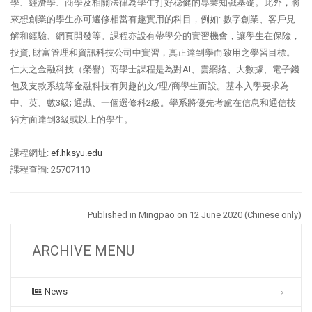
學、經濟學、商學及相關法律為學生打好穏健的專業知識基礎。此外，將
來想創業的學生亦可選修相當有趣實用的科目，例如: 數字創業、客戶見
解和經驗、網頁開發等。課程亦設有帶學分的實習機會，讓學生在保險，
投資, 財富管理和資訊科技公司中實習，真正達到學而致用之學習目標。
仁大之金融科技（榮譽）商學士課程是為對AI、雲網絡、大數據、電子錢
包及支款系統等金融科技有興趣的文/理/商學生而設。基本入學要求為
中、英、數3級; 通識、一個選修科2級。學系將優先考慮在信息和通信技
術方面達到3級或以上的學生。
課程網址:
ef.hksyu.edu
課程查詢: 25707110
Published in Mingpao on 12 June
2020 (Chinese only)
ARCHIVE MENU
News