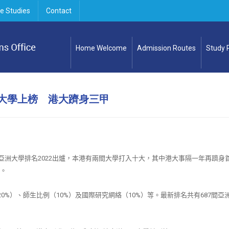
e Studies
Contact
Home Welcome
Admission Routes
Study
間大學上榜 港大躋身三甲
亞洲大學排名
2022
出爐，本港有兩間大學打入十大，其中港大事隔一年再躋身
。
20%
）、師生比例（
10%
）及國際研究網絡（
10%
）等。最新排名共有
687
間亞