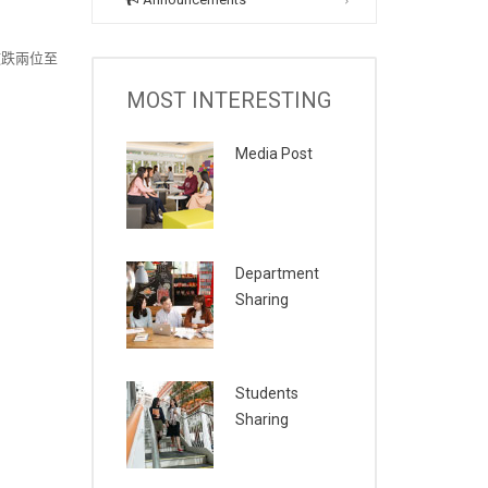
微跌兩位至
MOST INTERESTING
Media Post
Department
Sharing
Students
Sharing