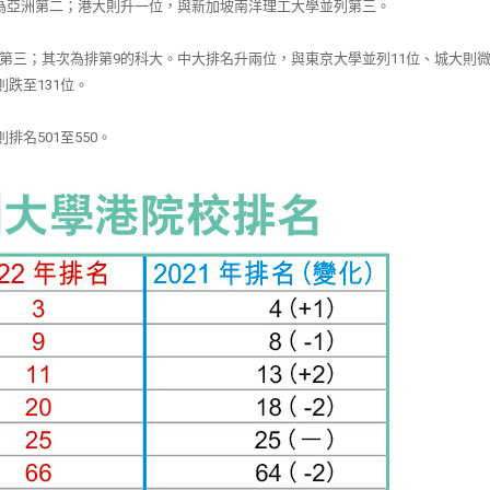
為亞洲第二；港大則升一位，與新加坡南洋理工大學並列第三。
第三；其次為排第
9
的科大。中大排名升兩位，與東京大學並列
11
位、城大則
則跌至
131
位。
則排名
501
至
550
。