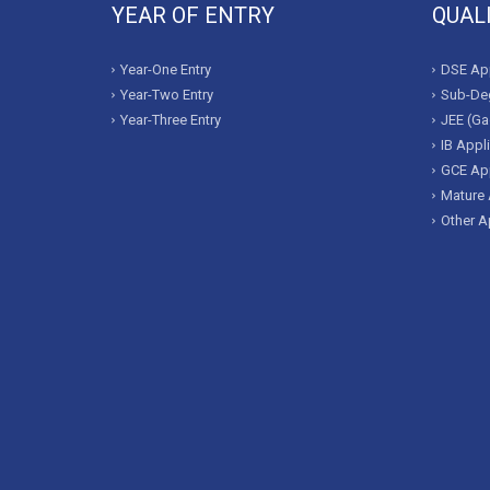
YEAR OF ENTRY
QUAL
Year-One Entry
DSE App
Year-Two Entry
Sub-Deg
Year-Three Entry
JEE (Ga
IB Appl
GCE App
Mature 
Other A