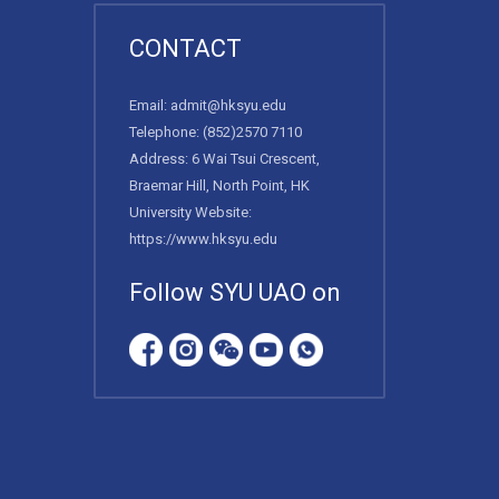
CONTACT
Email:
admit@hksyu.edu
Telephone:
(852)2570 7110
Address: 6 Wai Tsui Crescent,
Braemar Hill, North Point, HK
University Website:
https://www.hksyu.edu
Follow SYU UAO on