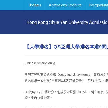
Updates
Admissions Brochure
Postgraduat
【大學排名】QS亞洲大學排名本港9
(Chinese version only)
國際高等教育資訊機構（
Quacquarelli Symonds
，簡稱
QS
）
科大則跌一名排第
9
。其餘上榜的
7
間院校中，有
3
間排名下跌
QS
按照
11
項指標評分，包括學術聲譽（
30%
）、僱主評價（
榜，來自
18
個地區。