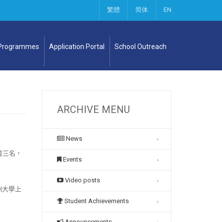
繁體
简体
EN
 Programmes
Application Portal
School Outreach
ARCHIVE MENU
News
首三名，
Events
Video posts
洲大學上
Student Achievements
Announcements