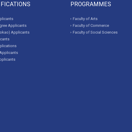
IFICATIONS
PROGRAMMES
licants
Faculty of Arts
ree Applicants
Faculty of Commerce
okao) Applicants
Faculty of Social Sciences
icants
lications
Applicants
pplicants