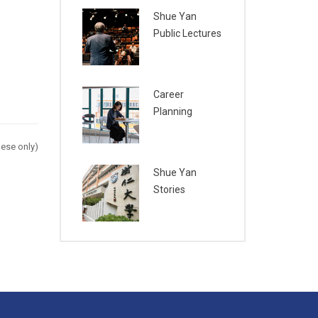
Shue Yan
Public Lectures
Career
Planning
ese only)
Shue Yan
Stories