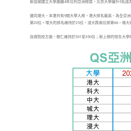
新加坡國立大學連續
4
年位列亞洲榜首，北京大學躍升
5
名成
連同港大，本港共有
9
間大學入榜，港大排名最高，為全亞洲
第
20
位。理大的排名維持於
25
位，浸大跌兩位排第
66
，嶺大
自資院校方面，樹仁維持於
301
至
350
位；新上榜的恒生大學