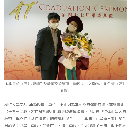
▲
李慧詩（右）獲樹仁大學頒授榮譽博士學位，「大師兄」黃金寶（左）
道賀。
樹仁大學向
Sarah
頒授博士學位，不止因為其斐然的運動成績，亦讚賞她
出任單車助教，將自身訓練和比賽經驗教導後輩，「這種己欲達而達人的
精神，與樹仁『敦仁博物』的校訓相契合」。「李博士」以過三關比喻今
日心情：「學士學位、榮譽院士、博士學位，今天我過了三關，但不代表