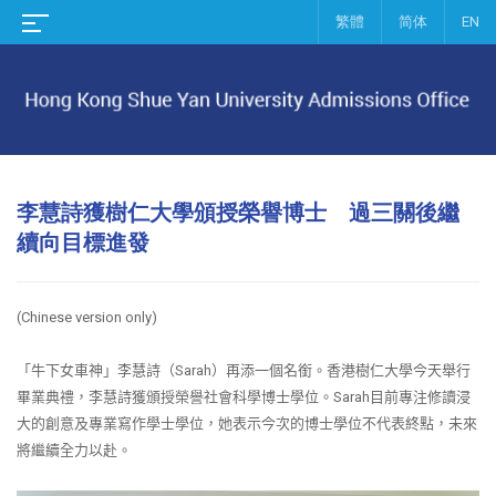
繁體
简体
EN
李慧詩獲樹仁大學頒授榮譽博士 過三關後繼
續向目標進發
(Chinese version only)
「牛下女車神」李慧詩（
Sarah
）再添一個名銜。香港樹仁大學今天舉行
畢業典禮，李慧詩獲頒授榮譽社會科學博士學位。
Sarah
目前專注修讀浸
大的創意及專業寫作學士學位，她表示今次的博士學位不代表終點，未來
將繼續全力以赴。