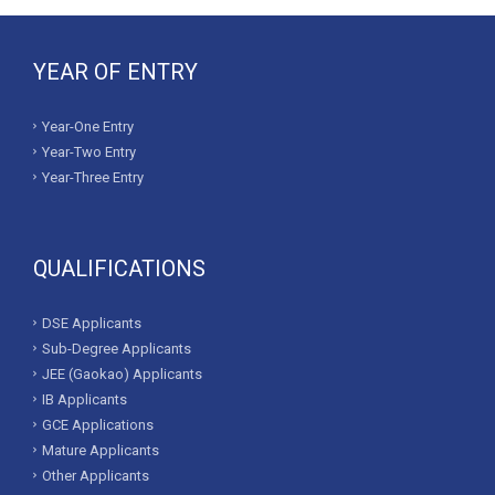
YEAR OF ENTRY
Year-One Entry
Year-Two Entry
Year-Three Entry
QUALIFICATIONS
DSE Applicants
Sub-Degree Applicants
JEE (Gaokao) Applicants
IB Applicants
GCE Applications
Mature Applicants
Other Applicants