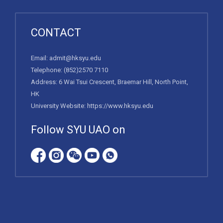
CONTACT
Email:
admit@hksyu.edu
Telephone:
(852)2570 7110
Address: 6 Wai Tsui Crescent, Braemar Hill, North Point,
HK
University Website:
https://www.hksyu.edu
Follow SYU UAO on