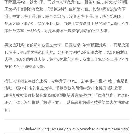
下降至第4名，跌出3甲。而城市大學微升1位，排第18位，科技大學和理
工大學排名則沒有變動，分別維持第8位和第25位。其餘3間名次皆有下
滑，中文大學下滑3位，降至第13名；浸會大學下滑6位，降至第64名；
嶺南大學下滑7位，降至第120位。而去年首度躋身上榜的樹仁大學，今年
躍升至第301至350名，亦是本港唯一獲得QS排名的私立大學。
再次位列第1名的新加坡國立大學，已經連續3年蟬聯亞洲第一。而是次頭
10名中，有5間大學來自內地。分別有位列第2的清華大學，第5名的浙江
大學，第6名的復旦大學，第7名的北京大學，及由上年第17名上升至今年
第10名的上海交通大學。
樹仁大學繼去年首次上榜，今年升了100位，去年排401至450名，也是香
港唯一獲QS排名的私立大學。常務副校監胡懷中對排名躍升感到欣喜，
證明創校校長鍾期榮和校監胡鴻烈期望透過辦學推行「仁者教育」的道路
正確。仁大近年推動「數碼人文」，以資訊和數碼科技重塑仁大的博雅教
育。
Published in
Sing Tao Daily on 26 November 2020 (Chinese only)