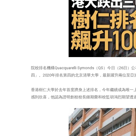
院校排名機構Quacquarelli Symonds（QS）今日
四」。2020年排名第四的北京清華大學，最新躍升兩位至
香港樹仁大學於去年首度躋身上述排名，今年繼續成為唯一上
感到欣喜，他認為證明創校校長鍾期榮和校監胡鴻烈期望透