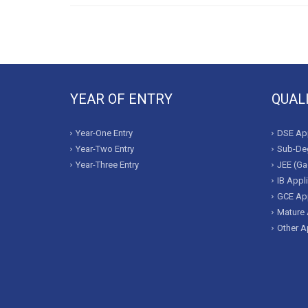
YEAR OF ENTRY
QUAL
Year-One Entry
DSE App
Year-Two Entry
Sub-Deg
Year-Three Entry
JEE (Ga
IB Appl
GCE App
Mature 
Other A