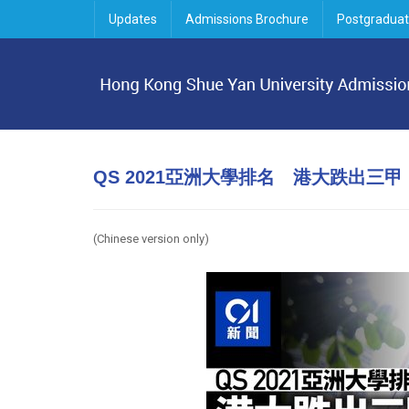
Updates
Admissions Brochure
Postgraduat
QS 2021亞洲大學排名 港大跌出三
(Chinese version only
)