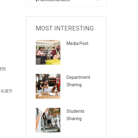
MOST INTERESTING
Media Post
梗頸
Department
Sharing
排名躍升
Students
Sharing