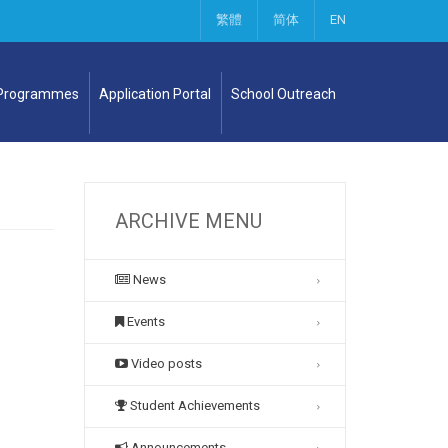
繁體
简体
EN
 Programmes
Application Portal
School Outreach
ARCHIVE MENU
News
Events
Video posts
Student Achievements
Announcements