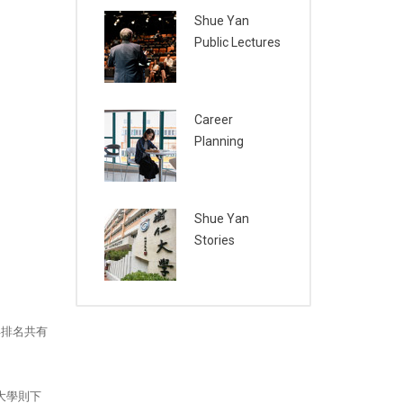
Shue Yan
Public Lectures
Career
Planning
Shue Yan
Stories
年排名共有
大學則下