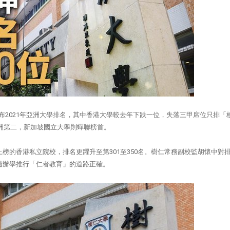
（26日）公布2021年亞洲大學排名，其中香港大學較去年下跌一位，失落三甲席位只排「
亞洲第二，新加坡國立大學則蟬聯榜首。
榜的香港私立院校，排名更躍升至第301至350名。樹仁常務副校監胡懷中對
過辦學推行「仁者教育」的道路正確。