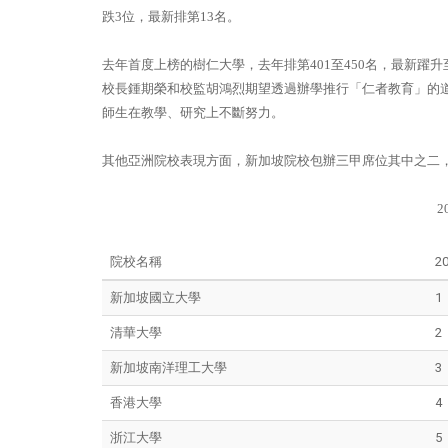
跌3位，最新排第13名。
去年首度上榜的樹仁大學，去年排第401至450名，最新躍
校長鍾期榮和校監胡鴻烈期望透過辦學推行「仁者教育」的
師生在教學、研究上不斷努力。
其他亞洲院校表現方面，新加坡院校包辦三甲席位其中之二
2
院校名稱
2
新加坡國立大學
1
清華大學
2
新加坡南洋理工大學
3
香港大學
4
浙江大學
5