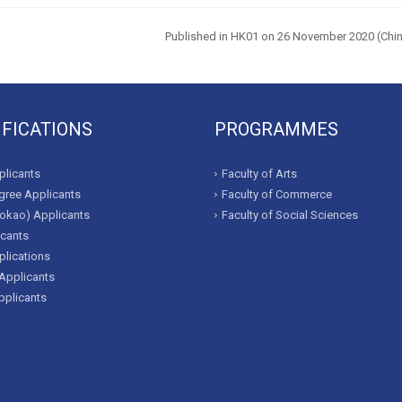
Published in HK01
on 26 November 2020 (Chin
IFICATIONS
PROGRAMMES
licants
Faculty of Arts
ree Applicants
Faculty of Commerce
okao) Applicants
Faculty of Social Sciences
icants
lications
Applicants
pplicants