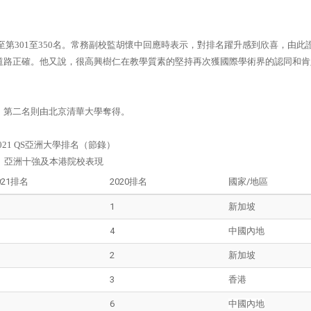
升至第301至350名。常務副校監胡懷中回應時表示，對排名躍升感到欣喜，由此
道路正確。他又說，很高興樹仁在教學質素的堅持再次獲國際學術界的認同和肯
，第二名則由北京清華大學奪得。
021 QS亞洲大學排名（節錄）
亞洲十強及本港院校表現
021排名
2020排名
國家/地區
1
新加坡
4
中國內地
2
新加坡
3
香港
6
中國內地