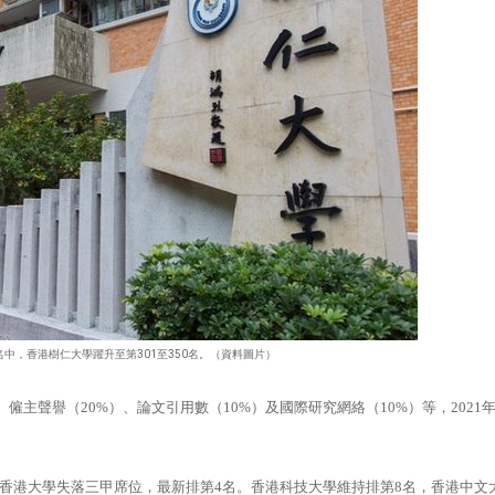
學排名中，香港樹仁大學躍升至第301至350名。（資料圖片）
、僱主聲譽（20%）、論文引用數（10%）及國際研究網絡（10%）等，2021
香港大學失落三甲席位，最新排第4名。香港科技大學維持排第8名，香港中文