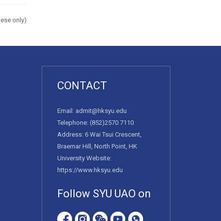
ese only)
CONTACT
Email:
admit@hksyu.edu
Telephone:
(852)2570 7110
Address: 6 Wai Tsui Crescent,
Braemar Hill, North Point, HK
University Website:
https://www.hksyu.edu
Follow SYU UAO on