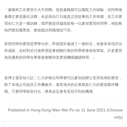
「兼職和工作實習大大不同啊。當然兼職都可以獲取工作經驗，但同學做
兼職主要是賺生活費，未必與自己日後真正想從事的工作有關，但工作實
習在仁大是一個訓練，我們會提供協助給每一位參加實習的同學，例如教
他們撰寫履歷表、教授面試和職場技巧等。
若然同學的實習是帶學分的，即相當於修讀了一個科目，就會有表現評估
和成績，這科對於日後希望從事相關行業的同學將會很有幫助。許多實習
表現優異的同學在畢業後都獲得其實習機構繼續聘用。」
崔博士還告知小記，仁大的每位同學都可以參加由辦公室所統籌的實習，
除了本地公司提供工作機會外，還有海外的企業都是仁大的實習夥伴機
構。只要同學願意付出，將來必定會有意想不到的機遇。
Published in Hong Kong Wen Wei Po on 11 June 2021 (Chinese
only)