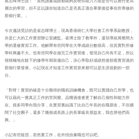
崔志暉博士說︰「當然讀書成績都能夠反映你能力方面是否可以應付更高
層次的學習，但不足以讓你知道自己是否真正適合畢業後從事你所專修的
那個行業。」
今次邀請受訪的是崔志暉博士，現為香港樹仁大學社會工作學系副教授，
亦是仁大的工作實習辦公室總監。崔博士除了教學外，還領導統籌整間大
學的選修實習工作。他解釋有些同學在大學成績分數很高，但其實對所修
學科興趣不大。也有些同學在做完工作實習後，發現自己尚有不足，所以
很積極地在餘下的修學年期裝備自己，決心爭取好成績然後朝着實習過的
那個行業發展。小記現在才知道工作實習原來都可以是生涯規劃的一部
分。
「對呀！實習的確是十分難得的職前訓練機會，既可以實踐自己所學，也
可以藉此一嘗真正工作的苦與樂。品嚐過後會更了解自己個性和能力所
在。很多同學向我分享，在實習裏結識了比自己年長的在職朋友，不但擴
闊了社交圈子，還多了幾個成長路上的長輩級良朋益友，我也替他們高
興。」
小記有些疑惑，若然要工作，在外找份兼職也可以吧。