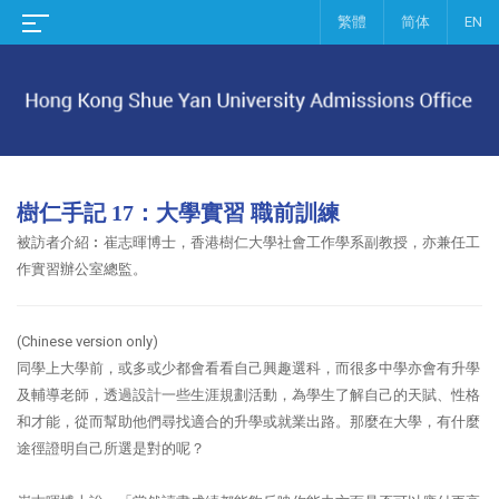
繁體
简体
EN
樹仁手記 17：大學實習 職前訓練
被訪者介紹︰
崔志暉博士，香港樹仁大學社會工作學系副教授，亦兼任工
作實習辦公室總監。
(Chinese version only
)
同學上大學前，或多或少都會看看自己興趣選科，而很多中學亦會有升學
及輔導老師，透過設計一些生涯規劃活動，為學生了解自己的天賦、性格
和才能，從而幫助他們尋找適合的升學或就業出路。那麼在大學，有什麼
途徑證明自己所選是對的呢？