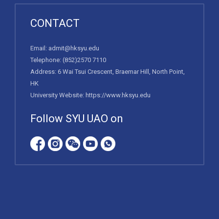
CONTACT
Email:
admit@hksyu.edu
Telephone:
(852)2570 7110
Address: 6 Wai Tsui Crescent, Braemar Hill, North Point,
HK
University Website:
https://www.hksyu.edu
Follow SYU UAO on