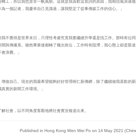
迫轉工，所以我也並非一帆風順。這就是我喜歡這首詩的原因，我相信風浪過後
作為一個記者，我慶幸自己見識過，讓我堅定了從事傳媒工作的信心。」
但我不覺得是世界末日，只理性考慮究竟我要繼續升學還是找工作。那時有位同
新聞與傳播系。雖然畢業後都轉了幾次崗位，工作時有阻滯，我心態上卻是豁達
不會浪費。」
。
，增值自己。現在的我最希望能夠好好管理樹仁新傳網，除了繼續做我喜歡的新
觸真實的新聞工作環境。」
了解社會，以不同角度客觀地將社會實況報道出來。
Published in Hong Kong Wen Wei Po on 14 May 2021 (Chine