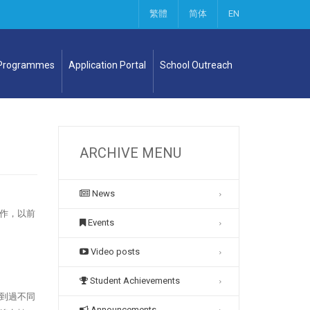
繁體
简体
EN
 Programmes
Application Portal
School Outreach
ARCHIVE MENU
News
作，以前
Events
Video posts
Student Achievements
到過不同
Announcements