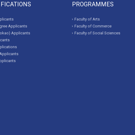
IFICATIONS
PROGRAMMES
licants
Faculty of Arts
ree Applicants
Faculty of Commerce
okao) Applicants
Faculty of Social Sciences
icants
lications
Applicants
pplicants