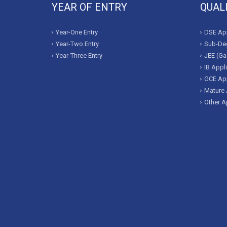
YEAR OF ENTRY
QUAL
Year-One Entry
DSE App
Year-Two Entry
Sub-Deg
Year-Three Entry
JEE (Ga
IB Appl
GCE App
Mature 
Other A