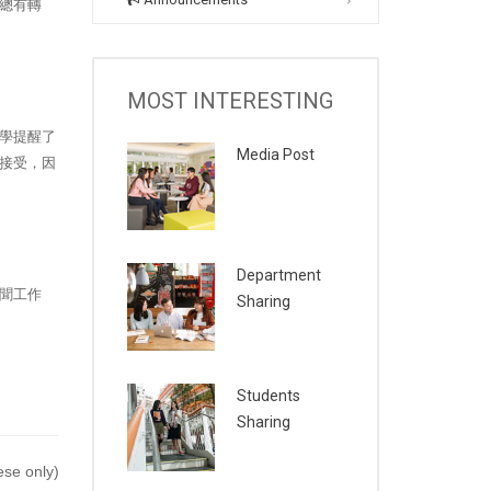
總有轉
MOST INTERESTING
學提醒了
Media Post
接受，因
Department
聞工作
Sharing
Students
Sharing
se only)