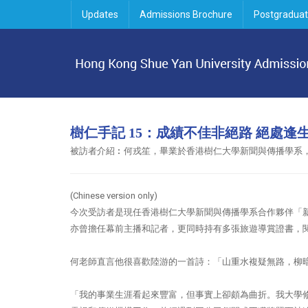
Updates
Admissions Brochure
Postgraduat
樹仁手記 15：成績不佳非絕路 絕處逢
被訪者介紹︰
何戎笙，畢業於香港樹仁大學新聞與傳播學系
(Chinese version only
)
今次受訪者是現任香港樹仁大學新聞與傳播學系合作夥伴「
亦曾擔任幕前主播和記者，更同時持有多張旅遊導賞證書，
何老師直言他很喜歡陸游的一首詩：「山重水複疑無路，柳
「我的事業生涯看起來豐富，但事實上卻頗為曲折。我大學