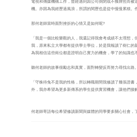
電視和傳媒機構工作，曾經遇到因公司倒閉或不獲牌照而被
機。亦因為我經歷過風浪，所謂的閱歷也是從中慢慢累積。
那何老師當時面對挫折的心情又是如何呢
?
「我是一個比較樂觀的人，我還記得我會考成績不太理想，
我，原來私立大學都有提供學士學位，於是我報讀了樹仁的
為我相信這些崗位都是證明自己實力的機會，學了的知識也
聽何老師的故事很勵志和真實，面對轉變反而努力尋找出路
「守株待兔不是我的性格，所以轉職期間我修讀了幾張證書
外，我亦希望為更多新傳系的學生提供實習機會，讓他們接
何老師寄語每位希望修讀新聞與媒體的同學要多關心社會，