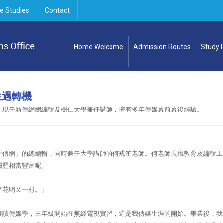
e Studies
Contact
Home Welcome
Admission Routes
Study
生遇轉機
，現任新傳網總編輯及樹仁大學兼任講師，擁有多年傳媒幕前幕後經驗。
新傳網」的總編輯，同時兼任大學講師的何戎笙老師。何老師現職教育及編輯工
閱歷相當豐富呢。
暗花明又一村。」
修讀傳媒學，三年級開始在無綫電視實習，這是我傳媒生涯的開始。畢業後，我