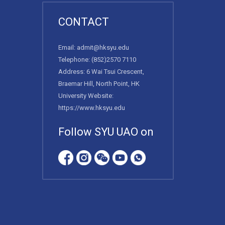
CONTACT
Email:
admit@hksyu.edu
Telephone:
(852)2570 7110
Address: 6 Wai Tsui Crescent,
Braemar Hill, North Point, HK
University Website:
https://www.hksyu.edu
Follow SYU UAO on