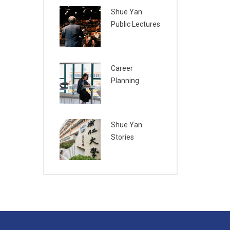
Shue Yan
Public Lectures
Career
Planning
Shue Yan
Stories