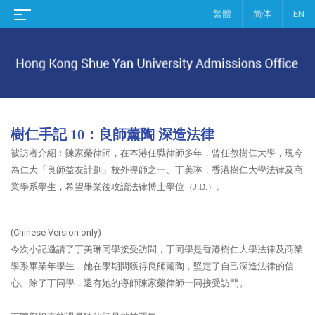
繁體
简体
EN
樹仁手記 10：良師薰陶 深造法律
被訪者介紹︰
陳家榮律師，在本港任職律師多年，曾任教樹仁大學，現今
為仁大「良師益友計劃」校外導師之一、丁美琳，香港樹仁大學法律及商
業學系學生，希望畢業後攻讀法律博士學位（
J.D.
）。
(Chinese Version only)
今次小記邀請了丁美琳同學接受訪問，丁同學是香港樹仁大學法律及商業
學系畢業年學生，她在學期間獲得良師薰陶，堅定了自己深造法律的信
心。除了丁同學，還有她的導師陳家榮律師一同接受訪問。