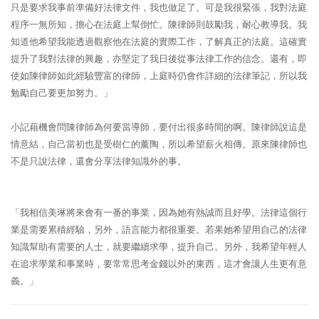
只是要求我事前準備好法律文件，我也做足了。可是我很緊張，我對法庭
程序一無所知，擔心在法庭上幫倒忙。陳律師則鼓勵我，耐心教導我。我
知道他希望我能透過觀察他在法庭的實際工作，了解真正的法庭。這確實
提升了我對法律的興趣，亦堅定了我日後從事法律工作的信念。還有，即
使如陳律師如此經驗豐富的律師，上庭時仍會作詳細的法律筆記，所以我
勉勵自己要更加努力。」
小記藉機會問陳律師為何要當導師，要付出很多時間的啊。陳律師說這是
情意結，自己當初也是受樹仁的薰陶，所以希望薪火相傳。原來陳律師也
不是只說法律，還會分享法律知識外的事。
「我相信美琳將來會有一番的事業，因為她有熱誠而且好學。法律這個行
業是需要累積經驗，另外，語言能力都很重要。若果她希望用自己的法律
知識幫助有需要的人士，就要繼續求學，提升自己。另外，我希望年輕人
在追求學業和事業時，要常常思考金錢以外的東西，這才會讓人生更有意
義。」