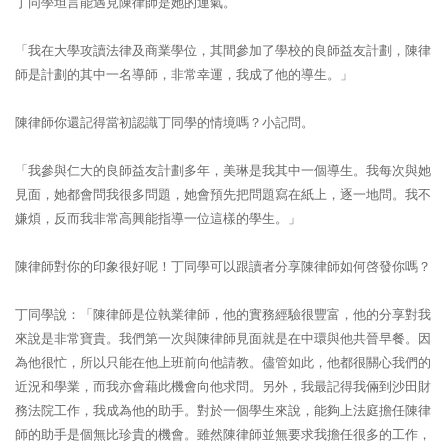
丁同學坦言能遇見陳律師是她的運氣。
「我在大學攻讀法律及商業學位，其間參加了學校的良師益友計劃，陳律
師是計劃的其中一名導師，非常幸運，我成了他的導生。」
陳律師你還記得當初認識丁同學的情境嗎？小記問。
「我參與仁大的良師益友計劃多年，美琳是我其中一個導生。我每次與她
見面，她都會問我很多問題，她會預先把問題寫在紙上，逐一地問。我不
嫌煩，反而我非常高興能指導一位這樣的學生。」
陳律師對你的印象很好呢！丁同學可以跟讀者分享陳律師如何啓發你嗎？
丁同學說：「陳律師是位執業律師，他的實務經驗很豐富，他的分享對我
來說是非常寶貴。我們第一次與陳律師見面就是在中環與他共晉早餐。因
為他很忙，所以只能在他上班前向他請教。儘管如此，他都很關心我們的
近況和學業，而我亦會藉此機會向他求問。另外，我最記得我倆到沙田財
務法院工作，我成為他的助手。對於一個學生來說，能夠上法庭擔任陳律
師的助手是個無比珍貴的機會。雖然陳律師並無要求我擔任很多的工作，