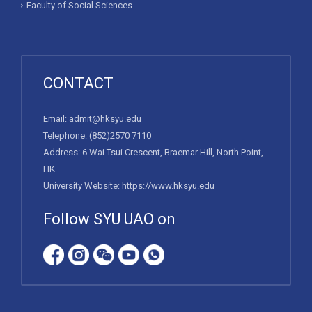
Faculty of Social Sciences
CONTACT
Email:
admit@hksyu.edu
Telephone:
(852)2570 7110
Address: 6 Wai Tsui Crescent, Braemar Hill, North Point,
HK
University Website:
https://www.hksyu.edu
Follow SYU UAO on